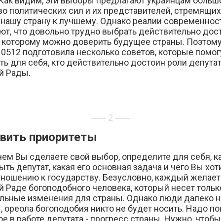
 Как видим, эти выборы предлагают украинцам больш
во политических сил и их представителей, стремящи
 нашу страну к лучшему. Однако реалии современнос
ют, что довольно трудно выбрать действительно дос
, которому можно доверить будущее страны. Поэтом
0512 подготовила несколько советов, которые помог
ь для себя, кто действительно достоин роли депута
й Рады.
2
вить приоритеты
чем Вы сделаете свой выбор, определите для себя, к
ть депутат, какая его основная задача и чего Вы хот
тношению к государству. Безусловно, каждый желает
 Раде богоподобного человека, который несет тольк
льные изменения для страны. Однако люди далеко н
 ореола богоподобия никто не будет носить. Надо по
ое в работе депутата - прогресс страны. Нужно, чтобы