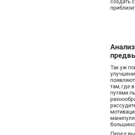
создать 
приблизит
Анализ
предвы
Так уж п
улучшени
появляют
там, где 
путями п
разнообр
рассудит
мотиваци
манипуля
большинс
Перед вы