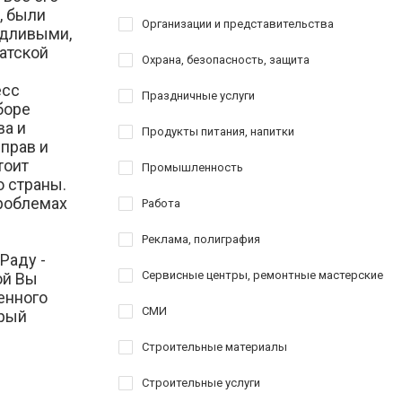
, были
Организации и представительства
едливыми,
атской
Охрана, безопасность, защита
есс
Праздничные услуги
боре
ва и
Продукты питания, напитки
прав и
тоит
Промышленность
о страны.
проблемах
Работа
е
Реклама, полиграфия
Раду -
Сервисные центры, ремонтные мастерские
ой Вы
венного
СМИ
орый
Строительные материалы
Строительные услуги