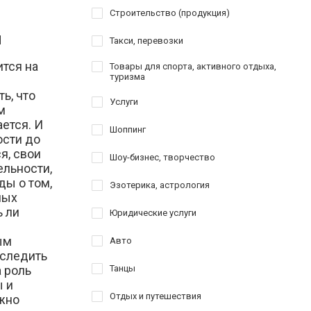
Строительство (продукция)
ы
Такси, перевозки
ится на
Товары для спорта, активного отдыха,
туризма
ь, что
Услуги
м
ется. И
Шоппинг
ости до
я, свои
Шоу-бизнес, творчество
льности,
ды о том,
Эзотерика, астрология
ных
ь ли
Юридические услуги
ым
Авто
оследить
а роль
Танцы
ы и
Отдых и путешествия
ожно