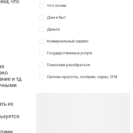
ека, что
Что почем
Дом и быт
Деньги
Коммунальный сервис
Государственные услуги
Помогаем разобраться
мя
зко
Салоны красоты, солярии, сауны, СПА
ние и тд
личными
ть их
ьзуется
дами,