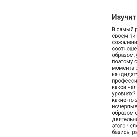
Изучит
В самый р
своем пи
сожалени
соотношен
образом,
поэтому 
момента 
кандидат
професси
каков чел
уровнях?
какие-то 
исчерпыв
образом 
деятельно
этого чел
базисы р