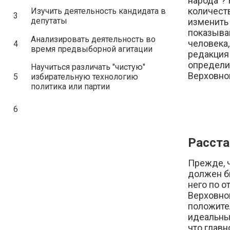
народа"?
количест
Изучить деятельность кандидата в
3
депутаты
изменить
показыва
Анализировать деятельность во
человека
4
время предвыборной агитации
редакция 
определит
Научиться различать "чистую"
Верховно
5
избирательную технологию
политика или партии
6
Расста
Прежде, 
должен бы
него по о
Верховной
положите
идеальны,
что главн