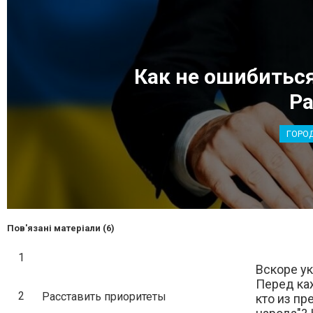
Как не ошибитьс
Ра
ГОРО
Пов'язані матеріали (6)
1
Вскоре у
Перед ка
2
Расставить приоритеты
кто из п