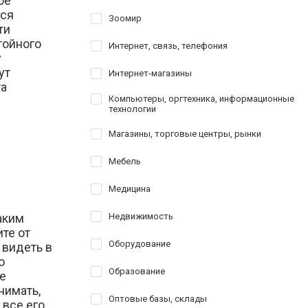
ое
хся
Зоомир
ти
тойного
Интернет, связь, телефония
у
ут
Интернет-магазины
та
Компьютеры, оргтехника, информационные
технологии
Магазины, торговые центры, рынки
Мебель
Медицина
аким
Недвижимость
ите от
Оборудование
 видеть в
о
Образование
е
нимать,
Оптовые базы, склады
 все его