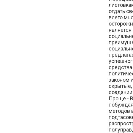
листовка
отдать св
всего мн
осторожн
является
социальн
преимуще
социальн
предлага
успешног
средства
политиче
законом 
скрытые, 
создании
Проще - В
побуждая
методов 
подтасов
распрост
полуправ