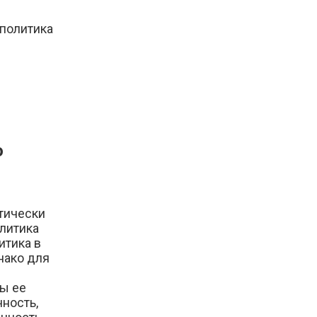
 политика
ю
итически
олитика
итика в
нако для
бы ее
чность,