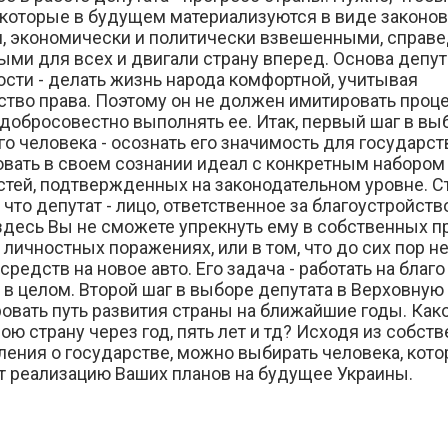
 которые в будущем материализуются в виде законов
, экономически и политически взвешенными, справ
ыми для всех и двигали страну вперед. Основа депут
сти - делать жизнь народа комфортной, учитывая
ство права. Поэтому он не должен имитировать проц
а добросовестно выполнять ее.
Итак, первый шаг в вы
о человека - осознать его значимость для государст
вать в своем сознании идеал с конкретным набором 
стей, подтвержденных на законодательном уровне. С
 что депутат - лицо, ответственное за благоустройств
здесь Вы не сможете упрекнуть ему в собственных 
, личностных поражениях, или в том, что до сих пор н
средств на новое авто. Его задача - работать на благо
 в целом.
Второй шаг в выборе депутата в Верховную 
овать путь развития страны на ближайшие годы. Как
ою страну через год, пять лет и тд? Исходя из собст
ления о государстве, можно выбирать человека, кот
т реализацию Ваших планов на будущее Украины.