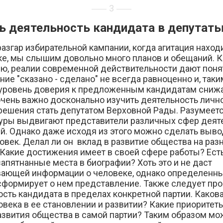
3
ь деятельность кандидата в депутат
азгар избирательной кампании, когда агитация наход
ке, мы слышим довольно много планов и обещаний. К
ю, реалии современной действительности дают понят
ие "сказано - сделано" не всегда равноценно и, таки
 уровень доверия к предложенным кандидатам снижа
очень важно досконально изучить деятельность личн
решения стать депутатом Верховной Рады. Разумеетс
уры выдвигают представители различных сфер деяте
й. Однако даже исходя из этого можно сделать выво
овек. Делал ли он вклад в развитие общества на раз
 Какие достижения имеет в своей сфере работы? Ест
запятнанные места в биографии? Хоть это и не даст
ающей информации о человеке, однако определенн
сформирует о нем представление.
Также следует пр
сть кандидата в пределах конкретной партии. Каков
овека в ее становлении и развитии? Какие приоритет
азвития общества в самой партии? Таким образом м