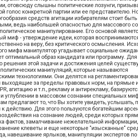
ми, отовсюду слышны политические лозунги, призы
ой голос конкретной партии или ее представителю. Н
огообразия средств агитации избирателям стоит быть
ыми, ведь наибольшей опасностью для массового с
 политическое манипулирование. Его основой являет
ый миф - утверждение идеи, которая воспринимаютс
ственно на веру, без критического осмысления. Исх
ого мифа манипулятор угадывает социальные ожида
ет оптимальный образ кандидата или программу. Для
о решения этой задачи и достижения целей существ
 политических манипуляций, которые называются
скими технологиями. Они делятся на регламентиров
и выходящие за пределы правовых норм, на прямые 
PR, агитацию и т.п., рекламу и антирекламу, базируютс
 и углублении в массовом сознании специальных миф
ам предлагают то, что Вы хотите увидеть, услышать, 
 к действию. Для этого пользуются богатейшим арсе
воздействия на сознание людей, среди которых пря
ка фактов, замалчивание нежелательной информации,
ранение клеветы и еще некоторые "изысканные" сре
да, навешивание ярлыков, манипуляции экспертов по