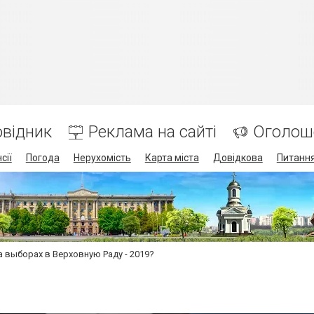
відник
Реклама на сайті
Оголош
сії
Погода
Нерухомість
Карта міста
Довідкова
Питання
а выборах в Верховную Раду - 2019?