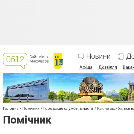
Новини
До
Афіша
Дозвілля
Вакан
Головна
Помічник
Городские службы, власть
Как не ошибиться н
Помічник