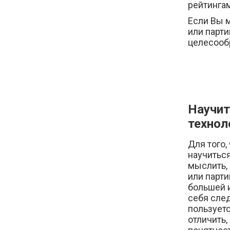
рейтингам
Если Вы 
или парт
целесообр
Научит
технол
Для того,
научиться
мыслить,
или парти
большей 
себя след
пользуетс
отличить,