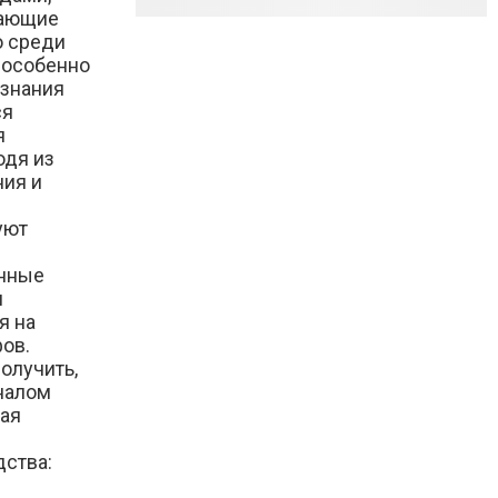
вающие
о среди
 особенно
ознания
ся
я
одя из
ния и
уют
анные
и
я на
ов.
получить,
налом
мая
дства: