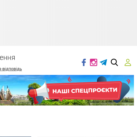
ення
-відповідь