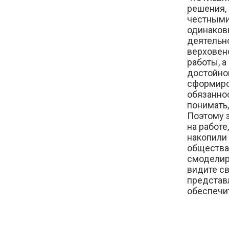
решения,
честными
одинаков
деятельно
верховен
работы, 
достойног
сформиро
обязанно
понимать,
Поэтому 
на работе
накопили 
общества
смоделир
видите св
представ
обеспечи