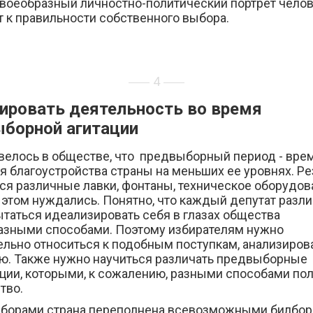
своеобразный личностно-политический портрет челов
 к правильности собственного выбора.
4
ировать деятельность во время
борной агитации
овелось в обществе, что предвыборный период - вре
я благоустройства страны на меньших ее уровнях. Ре
ся различные лавки, фонтаны, техническое оборудова
в этом нуждались. Понятно, что каждый депутат раз
ытаться идеализировать себя в глазах общества
азными способами. Поэтому избирателям нужно
ельно относиться к подобным поступкам, анализирова
ю.
Также нужно научиться различать предвыборные
ции, которыми, к сожалению, разными способами пол
тво.
борами страна переполнена всевозможными билбор