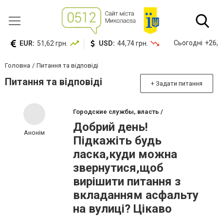
Сьогодні
+26,
EUR:
51,62 грн.
USD:
44,74 грн.
Головна
Питання та відповіді
Питання та відповіді
+ Задати питання
Городские службы, власть /
Добрий день!
Анонім
Підкажіть будь
ласка,куди можна
звернутися,щоб
вирішити питання з
вкладанням асфальту
на вулиці? Цікаво