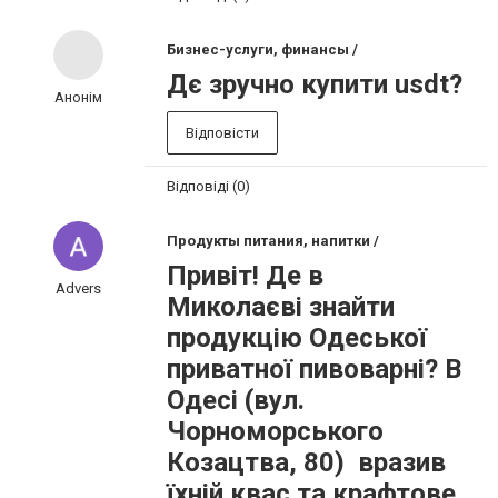
Бизнес-услуги, финансы /
Дє зручно купити usdt?
Анонім
Відповісти
Відповіді (0)
Продукты питания, напитки /
Привіт! Де в
Advers
Миколаєві знайти
продукцію Одеської
приватної пивоварні? В
Одесі (вул.
Чорноморського
Козацтва, 80) вразив
їхній квас та крафтове