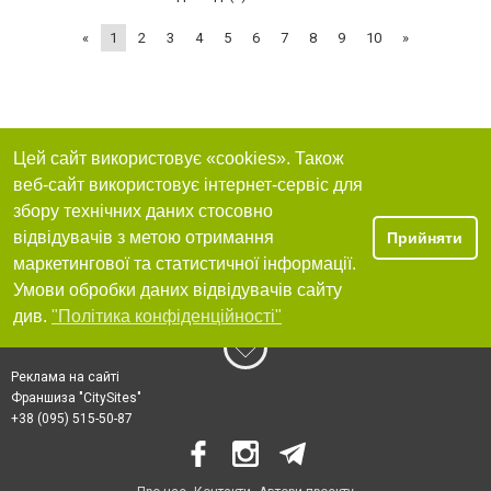
«
1
2
3
4
5
6
7
8
9
10
»
Цей сайт використовує «cookies». Також
веб-сайт використовує інтернет-сервіс для
збору технічних даних стосовно
відвідувачів з метою отримання
Прийняти
маркетингової та статистичної інформації.
Умови обробки даних відвідувачів сайту
див.
"Політика конфіденційності"
Реклама на сайті
Франшиза "CitySites"
+38 (095) 515-50-87