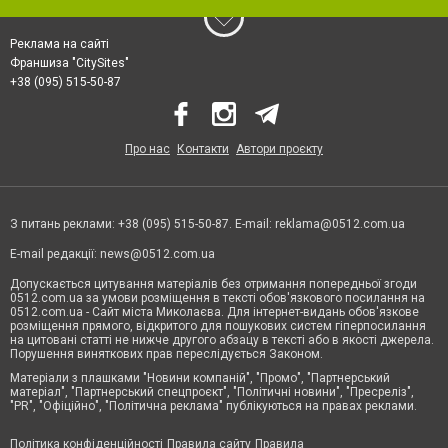
Реклама на сайті
Франшиза "CitySites"
+38 (095) 515-50-87
Про нас
Контакти
Автори проєкту
З питань реклами: +38 (095) 515-50-87. E-mail:
reklama@0512.com.ua
E-mail редакції:
news@0512.com.ua
Допускається цитування матеріалів без отримання попередньої згоди
0512.com.ua за умови розміщення в тексті обов'язкового посилання на
0512.com.ua - Сайт міста Миколаєва. Для інтернет-видань обов'язкове
розміщення прямого, відкритого для пошукових систем гіперпосилання
на цитовані статті не нижче другого абзацу в тексті або в якості джерела.
Порушення виняткових прав переслідується Законом.
Матеріали з плашками "Новини компаній", "Промо", "Партнерський
матеріал", "Партнерський спецпроєкт", "Політичні новини", "Пресреліз",
"PR", "Офіційно", "Політична реклама" публікуються на правах реклами.
Політика конфіденційності
Правила сайту
Правила