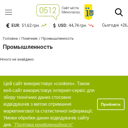
Сьогодні
+26,
EUR:
51,62 грн.
USD:
44,74 грн.
Головна
Помічник
Промышленность
Промышленность
Нічого не знайдено.
Цей сайт використовує «cookies». Також
веб-сайт використовує інтернет-сервіс для
збору технічних даних стосовно
відвідувачів з метою отримання
Прийняти
маркетингової та статистичної інформації.
Умови обробки даних відвідувачів сайту
див.
"Політика конфіденційності"