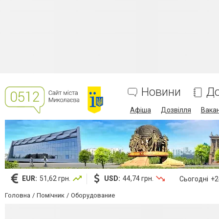
Новини
До
Афіша
Дозвілля
Вакан
EUR:
51,62 грн.
USD:
44,74 грн.
Сьогодні
+24
Головна
Помічник
Оборудование