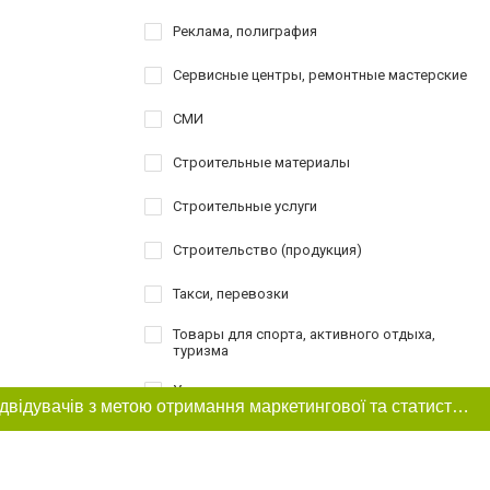
Реклама, полиграфия
Сервисные центры, ремонтные мастерские
СМИ
Строительные материалы
Строительные услуги
Строительство (продукция)
Такси, перевозки
Товары для спорта, активного отдыха,
туризма
Услуги
Цей сайт використовує «cookies». Також веб-сайт використовує інтернет-сервіс для збору технічних даних стосовно відвідувачів з метою отримання маркетингової та статистичної інформації. Умови обробки даних відвідувачів сайту див.
Шоппинг
Шоу-бизнес, творчество