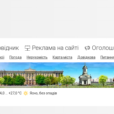
відник
Реклама на сайті
Оголош
сії
Погода
Нерухомість
Карта міста
Довідкова
Питання
,0 ... +27,0 °С
Ясно, без опадів