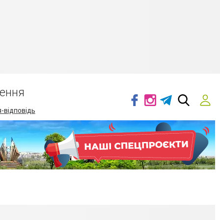
ення
-відповідь