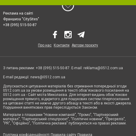
Реклама на сайті
Франшиза "CitySites"
+38 (095) 515-50-87
Про нас
Контакти
Автори проєкту
З питань реклами: +38 (095) 515-50-87. E-mail:
reklama@0512.com.ua
E-mail редакції:
news@0512.com.ua
Допускається цитування матеріалів без отримання попередньої згоди
0512.com.ua за умови розміщення в тексті обов'язкового посилання на
0512.com.ua - Сайт міста Миколаєва. Для інтернет-видань обов'язкове
розміщення прямого, відкритого для пошукових систем гіперпосилання
на цитовані статті не нижче другого абзацу в тексті або в якості джерела.
Порушення виняткових прав переслідується Законом.
Матеріали з плашками "Новини компаній", "Промо", "Партнерський
матеріал", "Партнерський спецпроєкт", "Політичні новини", "Пресреліз",
"PR", "Офіційно", "Політична реклама" публікуються на правах реклами.
Політика конфіденційності
Правила сайту
Правила