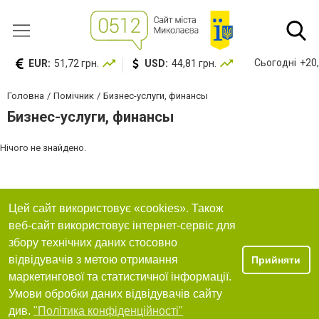
Сьогодні
+20,
EUR:
51,72 грн.
USD:
44,81 грн.
Головна
Помічник
Бизнес-услуги, финансы
Бизнес-услуги, финансы
Нічого не знайдено.
Цей сайт використовує «cookies». Також
веб-сайт використовує інтернет-сервіс для
збору технічних даних стосовно
відвідувачів з метою отримання
Прийняти
маркетингової та статистичної інформації.
Умови обробки даних відвідувачів сайту
див.
"Політика конфіденційності"