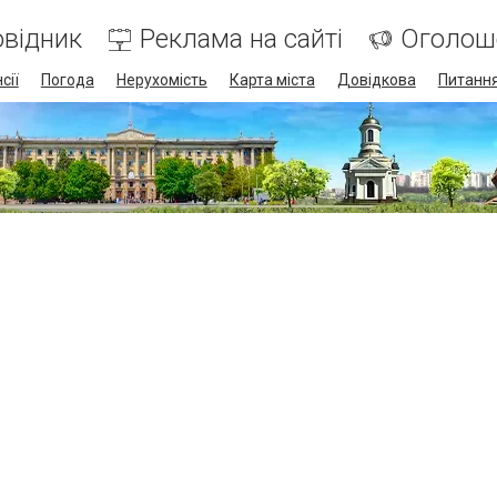
відник
Реклама на сайті
Оголош
сії
Погода
Нерухомість
Карта міста
Довідкова
Питання