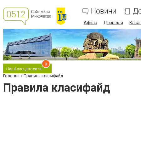
Новини
До
Афіша
Дозвілля
Вакан
8
Наші спецпроєкти
Головна
Правила класифайд
Правила класифайд