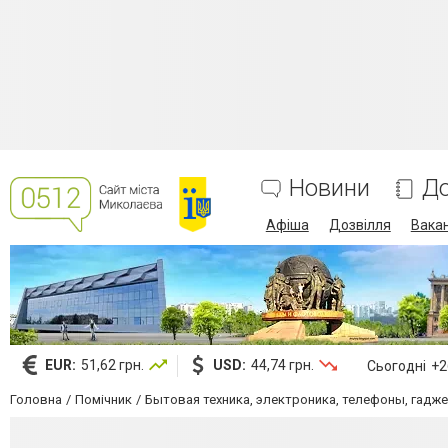
Новини
До
Афіша
Дозвілля
Вакан
EUR:
51,62 грн.
USD:
44,74 грн.
Сьогодні
+26
Головна
Помічник
Бытовая техника, электроника, телефоны, гадж