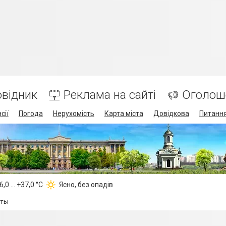
відник
Реклама на сайті
Оголош
сії
Погода
Нерухомість
Карта міста
Довідкова
Питання
,0 ... +37,0 °С
Ясно, без опадів
еты