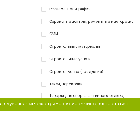
Реклама, полиграфия
Сервисные центры, ремонтные мастерские
СМИ
Строительные материалы
Строительные услуги
Строительство (продукция)
Такси, перевозки
Товары для спорта, активного отдыха,
туризма
Цей сайт використовує «cookies». Також веб-сайт використовує інтернет-сервіс для збору технічних даних стосовно відвідувачів з метою отримання маркетингової та статистичної інформації. Умови обробки даних відвідувачів сайту див.
Услуги
Шоппинг
Шоу-бизнес, творчество