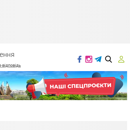
ення
-відповідь