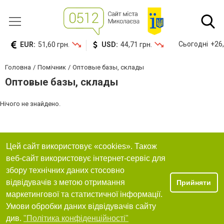
Сьогодні
+26,
EUR:
51,60 грн.
USD:
44,71 грн.
Головна
Помічник
Оптовые базы, склады
Оптовые базы, склады
Нічого не знайдено.
Цей сайт використовує «cookies». Також
веб-сайт використовує інтернет-сервіс для
збору технічних даних стосовно
відвідувачів з метою отримання
Прийняти
маркетингової та статистичної інформації.
Умови обробки даних відвідувачів сайту
див.
"Політика конфіденційності"