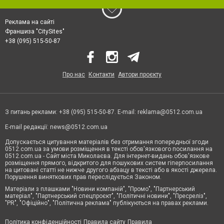
Реклама на сайті
Франшиза "CitySites"
+38 (095) 515-50-87
Про нас
Контакти
Автори проєкту
З питань реклами: +38 (095) 515-50-87. E-mail:
reklama@0512.com.ua
E-mail редакції:
news@0512.com.ua
Допускається цитування матеріалів без отримання попередньої згоди
0512.com.ua за умови розміщення в тексті обов'язкового посилання на
0512.com.ua - Сайт міста Миколаєва. Для інтернет-видань обов'язкове
розміщення прямого, відкритого для пошукових систем гіперпосилання
на цитовані статті не нижче другого абзацу в тексті або в якості джерела.
Порушення виняткових прав переслідується Законом.
Матеріали з плашками "Новини компаній", "Промо", "Партнерський
матеріал", "Партнерський спецпроєкт", "Політичні новини", "Пресреліз",
"PR", "Офіційно", "Політична реклама" публікуються на правах реклами.
Політика конфіденційності
Правила сайту
Правила