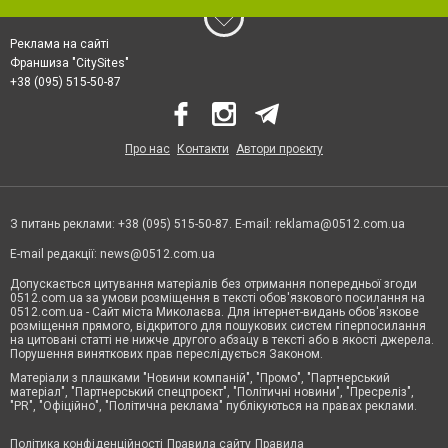
Реклама на сайті
Франшиза "CitySites"
+38 (095) 515-50-87
Про нас
Контакти
Автори проєкту
З питань реклами: +38 (095) 515-50-87. E-mail:
reklama@0512.com.ua
E-mail редакції:
news@0512.com.ua
Допускається цитування матеріалів без отримання попередньої згоди
0512.com.ua за умови розміщення в тексті обов'язкового посилання на
0512.com.ua - Сайт міста Миколаєва. Для інтернет-видань обов'язкове
розміщення прямого, відкритого для пошукових систем гіперпосилання
на цитовані статті не нижче другого абзацу в тексті або в якості джерела.
Порушення виняткових прав переслідується Законом.
Матеріали з плашками "Новини компаній", "Промо", "Партнерський
матеріал", "Партнерський спецпроєкт", "Політичні новини", "Пресреліз",
"PR", "Офіційно", "Політична реклама" публікуються на правах реклами.
Політика конфіденційності
Правила сайту
Правила