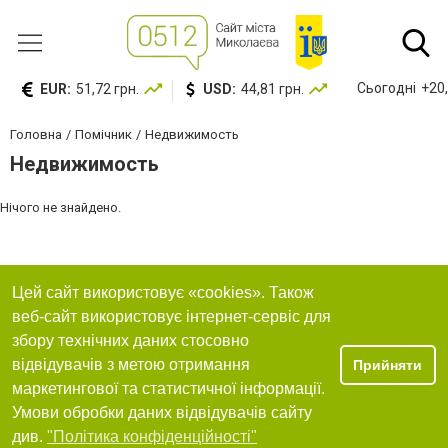
Сьогодні
+20,
EUR:
51,72 грн.
USD:
44,81 грн.
Головна
Помічник
Недвижимость
Недвижимость
Нічого не знайдено.
Цей сайт використовує «cookies». Також
веб-сайт використовує інтернет-сервіс для
збору технічних даних стосовно
відвідувачів з метою отримання
Прийняти
маркетингової та статистичної інформації.
Умови обробки даних відвідувачів сайту
див.
"Політика конфіденційності"