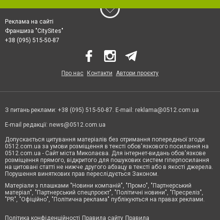
Реклама на сайті
Франшиза "CitySites"
+38 (095) 515-50-87
Про нас
Контакти
Автори проєкту
З питань реклами: +38 (095) 515-50-87. E-mail:
reklama@0512.com.ua
E-mail редакції:
news@0512.com.ua
Допускається цитування матеріалів без отримання попередньої згоди
0512.com.ua за умови розміщення в тексті обов'язкового посилання на
0512.com.ua - Сайт міста Миколаєва. Для інтернет-видань обов'язкове
розміщення прямого, відкритого для пошукових систем гіперпосилання
на цитовані статті не нижче другого абзацу в тексті або в якості джерела.
Порушення виняткових прав переслідується Законом.
Матеріали з плашками "Новини компаній", "Промо", "Партнерський
матеріал", "Партнерський спецпроєкт", "Політичні новини", "Пресреліз",
"PR", "Офіційно", "Політична реклама" публікуються на правах реклами.
Політика конфіденційності
Правила сайту
Правила