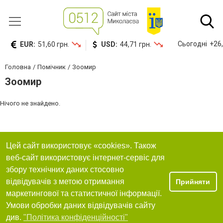
Сьогодні
+26,
EUR:
51,60 грн.
USD:
44,71 грн.
Головна
Помічник
Зоомир
Зоомир
Нічого не знайдено.
Цей сайт використовує «cookies». Також
веб-сайт використовує інтернет-сервіс для
збору технічних даних стосовно
відвідувачів з метою отримання
Прийняти
маркетингової та статистичної інформації.
Умови обробки даних відвідувачів сайту
див.
"Політика конфіденційності"