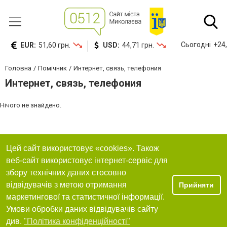
Сьогодні
+24,
EUR:
51,60 грн.
USD:
44,71 грн.
Головна
Помічник
Интернет, связь, телефония
Интернет, связь, телефония
Нічого не знайдено.
Цей сайт використовує «cookies». Також
веб-сайт використовує інтернет-сервіс для
збору технічних даних стосовно
відвідувачів з метою отримання
Прийняти
маркетингової та статистичної інформації.
Умови обробки даних відвідувачів сайту
див.
"Політика конфіденційності"