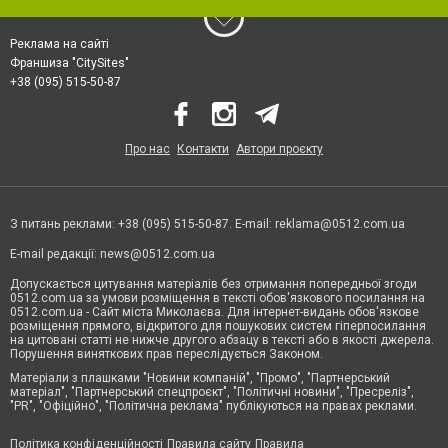
Реклама на сайті
Франшиза "CitySites"
+38 (095) 515-50-87
Про нас
Контакти
Автори проєкту
З питань реклами: +38 (095) 515-50-87. E-mail:
reklama@0512.com.ua
E-mail редакції:
news@0512.com.ua
Допускається цитування матеріалів без отримання попередньої згоди
0512.com.ua за умови розміщення в тексті обов'язкового посилання на
0512.com.ua - Сайт міста Миколаєва. Для інтернет-видань обов'язкове
розміщення прямого, відкритого для пошукових систем гіперпосилання
на цитовані статті не нижче другого абзацу в тексті або в якості джерела.
Порушення виняткових прав переслідується Законом.
Матеріали з плашками "Новини компаній", "Промо", "Партнерський
матеріал", "Партнерський спецпроєкт", "Політичні новини", "Пресреліз",
"PR", "Офіційно", "Політична реклама" публікуються на правах реклами.
Політика конфіденційності
Правила сайту
Правила