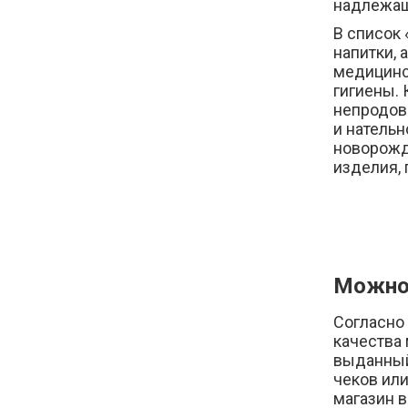
надлежаще
В список 
напитки, 
медицинс
гигиены. 
непродов
и нательн
новорожд
изделия, 
Можно 
Согласно 
качества 
выданный
чеков или
магазин 