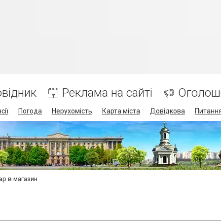
відник
Реклама на сайті
Оголош
сії
Погода
Нерухомість
Карта міста
Довідкова
Питання
ар в магазин