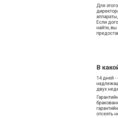
Для этого
директор
аппараты,
Если дого
найти, вы
предостав
В како
14 дней -
надлежащ
двух неде
Гарантийн
бракованн
гарантийн
отсеять н