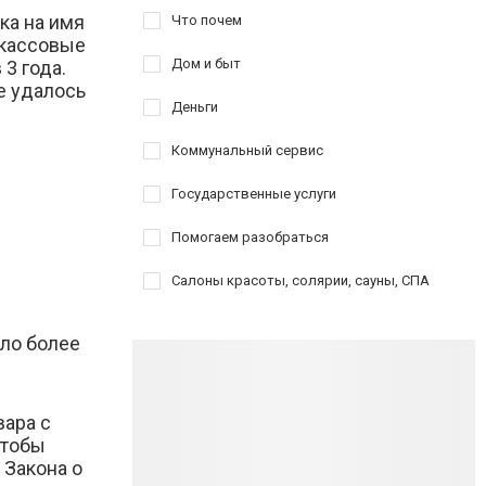
ка на имя
Что почем
-кассовые
Дом и быт
3 года.
е удалось
Деньги
Коммунальный сервис
Государственные услуги
Помогаем разобраться
Салоны красоты, солярии, сауны, СПА
ло более
вара с
чтобы
 Закона о