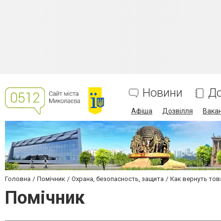
Новини
До
Афіша
Дозвілля
Вакан
Головна
Помічник
Охрана, безопасность, защита
Как вернуть тов
Помічник