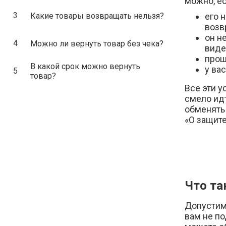
можно, е
3
Какие товары возвращать нельзя?
его 
возв
он н
4
Можно ли вернуть товар без чека?
виде
прош
В какой срок можно вернуть
у ва
5
товар?
Все эти 
смело идт
обменять 
«О защите
Что та
Допустим,
вам не по