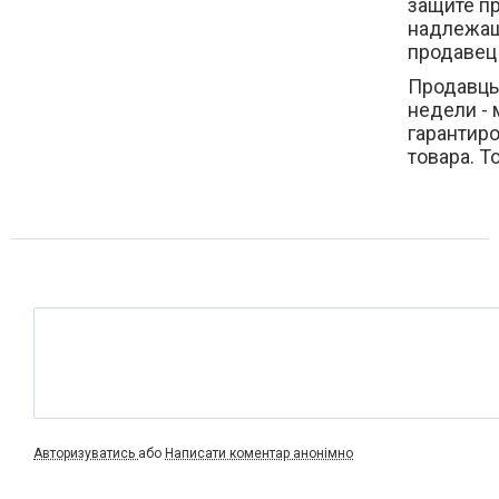
защите пр
надлежаще
продавец
Продавцы
недели -
гарантиро
товара. Т
Авторизуватись
або
Написати коментар анонімно