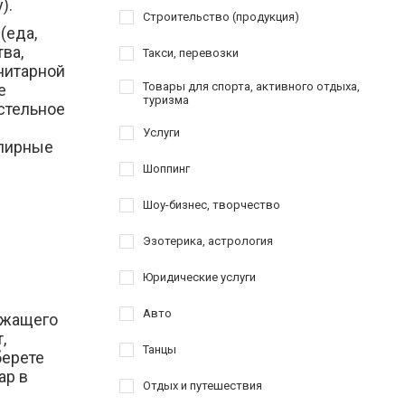
).
Строительство (продукция)
(еда,
тва,
Такси, перевозки
нитарной
Товары для спорта, активного отдыха,
е
туризма
стельное
Услуги
елирные
Шоппинг
Шоу-бизнес, творчество
Эзотерика, астрология
Юридические услуги
Авто
лежащего
,
Танцы
берете
ар в
Отдых и путешествия