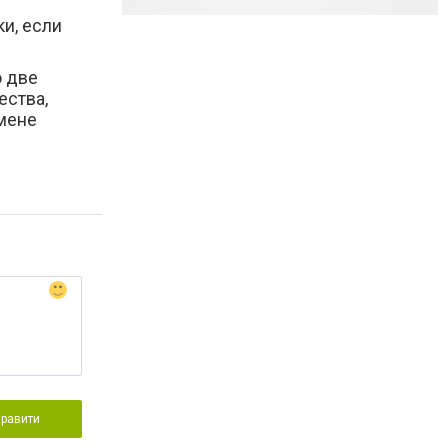
ки, если
о две
ества,
бмене
правити