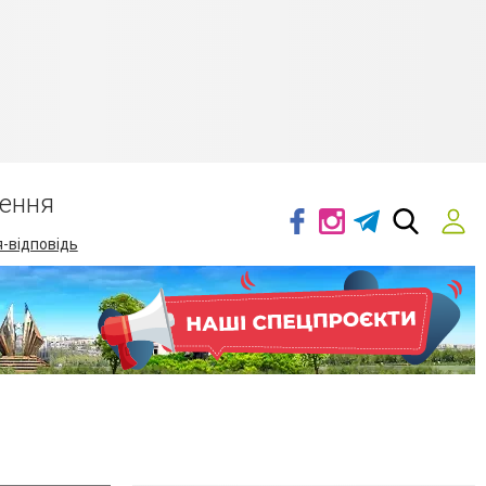
ення
-відповідь