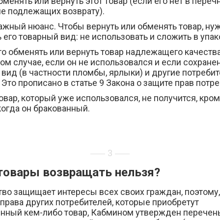
менять или вернуть этот товар (если его нет в переч
не подлежащих возврату).
ажный нюанс. Чтобы вернуть или обменять товар, ну
 его товарный вид: не использовать и сложить в упак
то обменять или вернуть товар надлежащего качеств
том случае, если он не использовался и если сохранен
вид (в частности пломбы, ярлыки) и другие потреби
 Это прописано в статье 9 Закона о защите прав потр
овар, который уже использовался, не получится, кро
когда он бракованный.
3
товары возвращать нельзя?
во защищает интересы всех своих граждан, поэтому,
права других потребителей, которые приобретут
нный кем-либо товар, Кабмином утвержден перечень