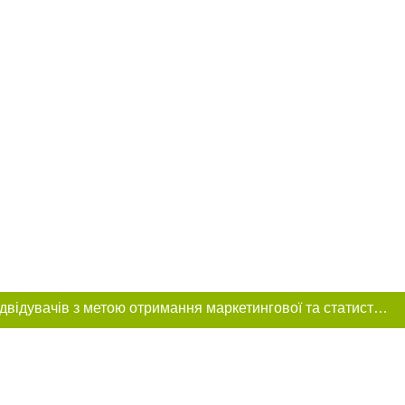
Цей сайт використовує «cookies». Також веб-сайт використовує інтернет-сервіс для збору технічних даних стосовно відвідувачів з метою отримання маркетингової та статистичної інформації. Умови обробки даних відвідувачів сайту див.