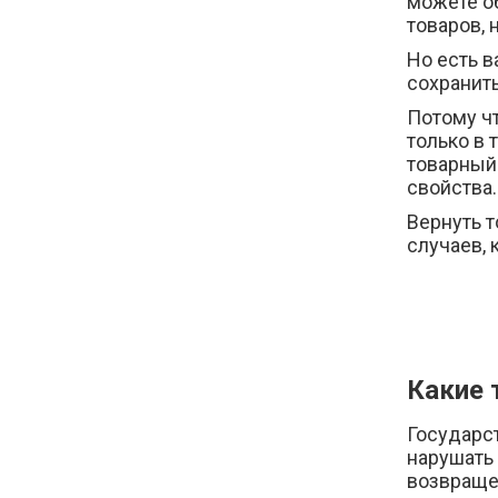
можете об
товаров, 
Но есть в
сохранить
Потому ч
только в 
товарный 
свойства.
Вернуть т
случаев, 
Какие 
Государст
нарушать 
возвраще