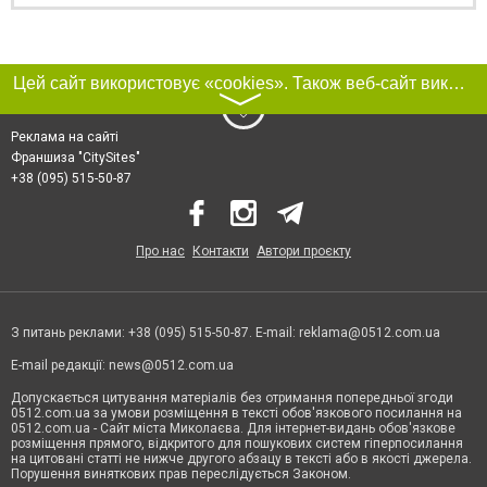
Цей сайт використовує «cookies». Також веб-сайт використовує інтернет-сервіс для збору технічних даних стосовно відвідувачів з метою отримання маркетингової та статистичної інформації. Умови обробки даних відвідувачів сайту див.
〉
Реклама на сайті
Франшиза "CitySites"
+38 (095) 515-50-87
Про нас
Контакти
Автори проєкту
З питань реклами: +38 (095) 515-50-87. E-mail:
reklama@0512.com.ua
E-mail редакції:
news@0512.com.ua
Допускається цитування матеріалів без отримання попередньої згоди
0512.com.ua за умови розміщення в тексті обов'язкового посилання на
0512.com.ua - Сайт міста Миколаєва. Для інтернет-видань обов'язкове
розміщення прямого, відкритого для пошукових систем гіперпосилання
на цитовані статті не нижче другого абзацу в тексті або в якості джерела.
Порушення виняткових прав переслідується Законом.