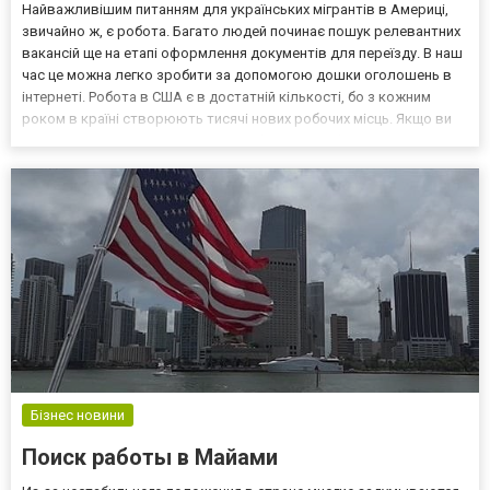
Найважливішим питанням для українських мігрантів в Америці,
звичайно ж, є робота. Багато людей починає пошук релевантних
вакансій ще на етапі оформлення документів для переїзду. В наш
час це можна легко зробити за допомогою дошки оголошень в
інтернеті. Робота в США є в достатній кількості, бо з кожним
роком в країні створюють тисячі нових робочих місць. Якщо ви
претендуєте на високооплачувану фахову професію, то повинні
мати підтверджений диплом про вищу о...
Бізнес новини
Поиск работы в Майами