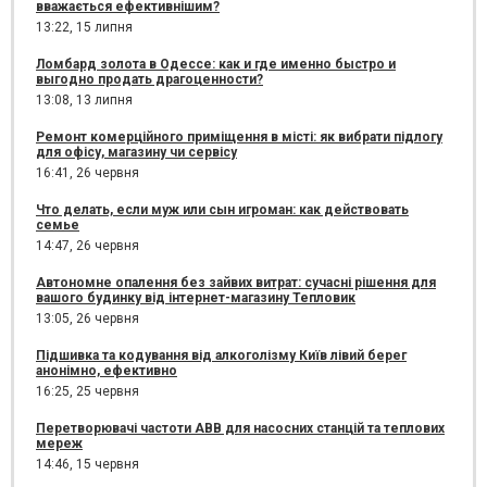
вважається ефективнішим?
13:22,
15 липня
Ломбард золота в Одессе: как и где именно быстро и
выгодно продать драгоценности?
13:08,
13 липня
Ремонт комерційного приміщення в місті: як вибрати підлогу
для офісу, магазину чи сервісу
16:41,
26 червня
Что делать, если муж или сын игроман: как действовать
семье
14:47,
26 червня
Автономне опалення без зайвих витрат: сучасні рішення для
вашого будинку від інтернет-магазину Тепловик
13:05,
26 червня
Підшивка та кодування від алкоголізму Київ лівий берег
анонімно, ефективно
16:25,
25 червня
Перетворювачі частоти ABB для насосних станцій та теплових
мереж
14:46,
15 червня