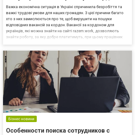
Важка економічна ситуація в Україні спричинила безробіття та
важкі трудові умови для наших громадян. З цієї причини багато
хто з них замислюється про те, щоб вирушити на пошуки
відповідних вакансій за кордон. Вакансії за кордоном для
українців, які можна знайти на сайті razem.work, дозволяють
знайти роботу, за яку добре платитимуть, при цьому працівник
перебуватиме в комфортних для себе умовах. У цій статті
хотілося б детальніше розглянути можливість поїзд...
Бізнес новини
Особенности поиска сотрудников с