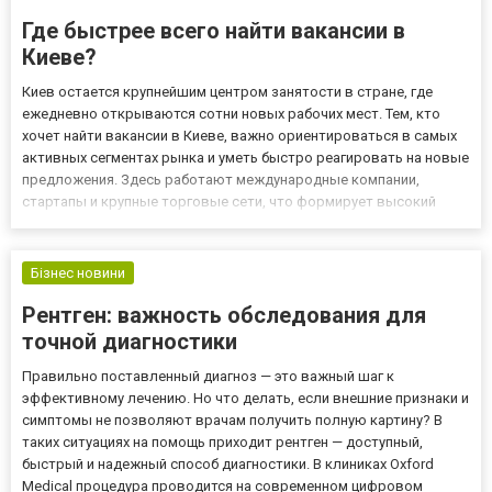
Где быстрее всего найти вакансии в
Киеве?
Киев остается крупнейшим центром занятости в стране, где
ежедневно открываются сотни новых рабочих мест. Тем, кто
хочет найти вакансии в Киеве, важно ориентироваться в самых
активных сегментах рынка и уметь быстро реагировать на новые
предложения. Здесь работают международные компании,
стартапы и крупные торговые сети, что формирует высокий
спрос на персонал. Именно поэтому доступ к свежей информации
становится ключевым фактором успеха. Как понять, где сей...
Бізнес новини
Рентген: важность обследования для
точной диагностики
Правильно поставленный диагноз — это важный шаг к
эффективному лечению. Но что делать, если внешние признаки и
симптомы не позволяют врачам получить полную картину? В
таких ситуациях на помощь приходит рентген — доступный,
быстрый и надежный способ диагностики. В клиниках Oxford
Medical процедура проводится на современном цифровом