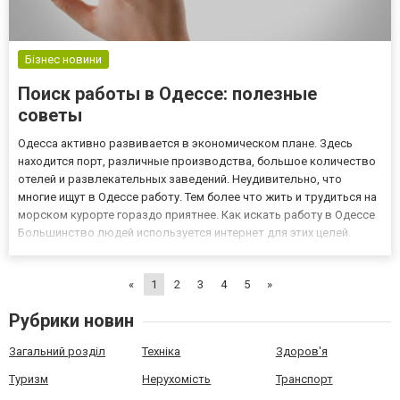
Бізнес новини
Поиск работы в Одессе: полезные
советы
Одесса активно развивается в экономическом плане. Здесь
находится порт, различные производства, большое количество
отелей и развлекательных заведений. Неудивительно, что
многие ищут в Одессе работу. Тем более что жить и трудиться на
морском курорте гораздо приятнее. Как искать работу в Одессе
Большинство людей используется интернет для этих целей.
Главное — найти подходящую online-площадку. Если ищите работу
в Одессе, загляните на сайт https://odessa.grc.u...
«
1
2
3
4
5
»
Рубрики новин
Загальний розділ
Техніка
Здоров'я
Туризм
Нерухомість
Транспорт