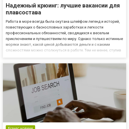
Надежный крюинг: лучшие вакансии для
плавсостава
Работа в море всегда была окутана шлейфом легенд и историй,
повествующих о баснословных заработках и легкости
профессиональных обязанностей, сводящихся к веселым
приключениям и путешествиям по миру. Однако только истинные
моряки знают, какой ценой добываются деньги и с какими
сложностями можно столкнуться в работе. Тем не менее, ступив
однажды на борт судна, специалист очень редко покидает
выбранную специальность, меняется лишь квалификация и
уровень оплат...
Бізнес новини