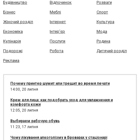
Будівництво
Відпочинок
Розваги
Бізнес
Меблі
Спорт
Жіночий розділ
Інтернет
Культура
Економіка
Інтер'єр
Мода
Кулінарія
Послуги
Родина
Подорожі
Робота
Дитячий розділ
Реклама
Почему принтер шумит или трещит во время печати
14:00,
20 липня
Крем для лица: как подобрать уход для увлажнения и
комфорта кожи
12:05,
20 липня
Выбираем рабочую обувь
11:23,
17 липня
Чому лікування алкоголізму в Броварах у стаціонарі