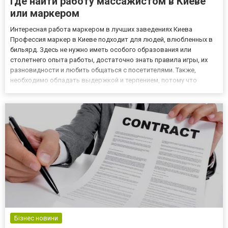
Где найти работу массажистом в Киеве
или маркером
Интересная работа маркером в лучших заведениях Киева
Профессия маркер в Киеве подходит для людей, влюбленных в
бильярд. Здесь не нужно иметь особого образования или
столетнего опыта работы, достаточно знать правила игры, их
разновидности и любить общаться с посетителями. Также,
необходимо обладать выдержкой и терпением, потому что
бильярд – это удовольствие и большинство гостей находятся в
алкогольном опьянении, поэтому могут общаться неадекватно.
Где найт...
Бізнес новини