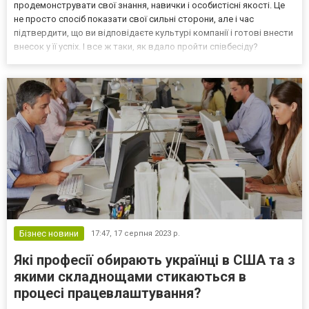
продемонструвати свої знання, навички і особистісні якості. Це
не просто спосіб показати свої сильні сторони, але і час
підтвердити, що ви відповідаєте культурі компанії і готові внести
внесок у її успіх. І все ж таки, як вдало пройти співбесіду?
Давайте знайдемо відповідь на це питання у нашій статті. 1.
Підготовка до співбесіди Найважливіша ча...
Бізнес новини
17:47,
17 серпня 2023 р.
Які професії обирають українці в США та з
якими складнощами стикаються в
процесі працевлаштування?