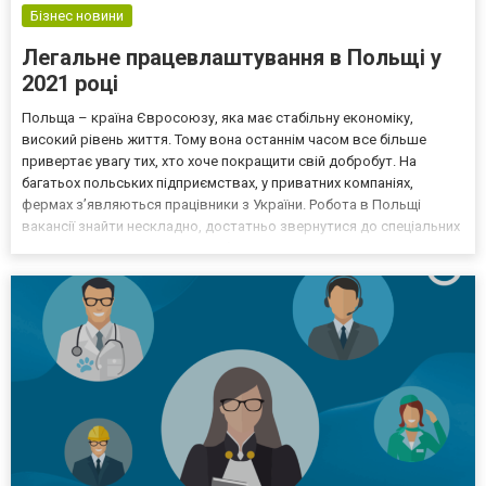
Бізнес новини
Легальне працевлаштування в Польщі у
2021 році
Польща – країна Євросоюзу, яка має стабільну економіку,
високий рівень життя. Тому вона останнім часом все більше
привертає увагу тих, хто хоче покращити свій добробут. На
багатьох польських підприємствах, у приватних компаніях,
фермах з’являються працівники з України. Робота в Польщі
вакансії знайти нескладно, достатньо звернутися до спеціальних
агенцій з працевлаштування або шляхом самостійного пошуку.
Компанія «Робота за кордоном від Андрія Марисюка» до...