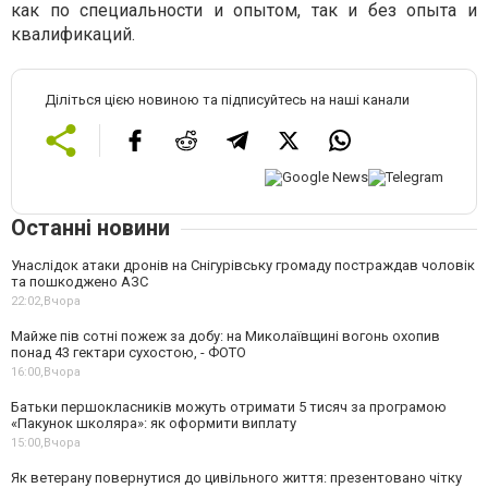
как по специальности и опытом, так и без опыта и
квалификаций.
Діліться цією новиною та підписуйтесь на наші канали
Останні новини
Унаслідок атаки дронів на Снігурівську громаду постраждав чоловік
та пошкоджено АЗС
22:02,
Вчора
Майже пів сотні пожеж за добу: на Миколаївщині вогонь охопив
понад 43 гектари сухостою, - ФОТО
16:00,
Вчора
Батьки першокласників можуть отримати 5 тисяч за програмою
«Пакунок школяра»: як оформити виплату
15:00,
Вчора
Як ветерану повернутися до цивільного життя: презентовано чітку