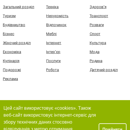
Загальний розділ
Техніка
Здоров'я
Туризм
Нерухомість
Транспорт
Будівництво
Відпочинок
Розваги
Бізнес
Меблі
Спорт
Жіночий розділ
Інтернет
Культура
Економіка
Інтер'єр
Мода
Кулінарія
Послуги
Родина
Подорожі
Робота
Дитячий розділ
Реклама
Цей сайт використовує «cookies». Також
веб-сайт використовує інтернет-сервіс для
збору технічних даних стосовно
відвідувачів з метою отримання
Прийняти