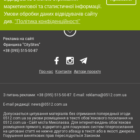
маркетингової та статистичної інформації.
Умови обробки даних відвідувачів сайту
див.
"Політика конфіденційності"
Реклама на сайті
Франшиза "CitySites"
+38 (095) 515-50-87
Про нас
Контакти
Автори проєкту
З питань реклами: +38 (095) 515-50-87. E-mail:
reklama@0512.com.ua
E-mail редакції:
news@0512.com.ua
Допускається цитування матеріалів без отримання попередньої згоди
0512.com.ua за умови розміщення в тексті обов'язкового посилання на
0512.com.ua - Сайт міста Миколаєва. Для інтернет-видань обов'язкове
розміщення прямого, відкритого для пошукових систем гіперпосилання
на цитовані статті не нижче другого абзацу в тексті або в якості джерела.
Порушення виняткових прав переслідується Законом.