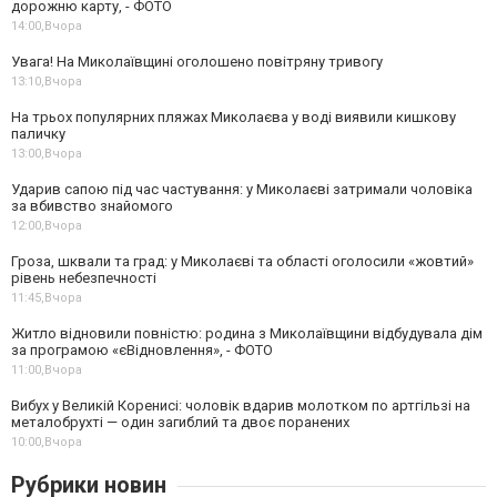
дорожню карту, - ФОТО
14:00,
Вчора
Увага! На Миколаївщині оголошено повітряну тривогу
13:10,
Вчора
На трьох популярних пляжах Миколаєва у воді виявили кишкову
паличку
13:00,
Вчора
Ударив сапою під час частування: у Миколаєві затримали чоловіка
за вбивство знайомого
12:00,
Вчора
Гроза, шквали та град: у Миколаєві та області оголосили «жовтий»
рівень небезпечності
11:45,
Вчора
Житло відновили повністю: родина з Миколаївщини відбудувала дім
за програмою «єВідновлення», - ФОТО
11:00,
Вчора
Вибух у Великій Коренисі: чоловік вдарив молотком по артгільзі на
металобрухті — один загиблий та двоє поранених
10:00,
Вчора
Рубрики новин