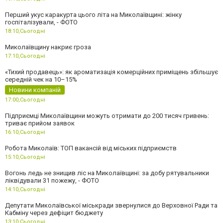
Перший укус каракурта цього літа на Миколаївщині: жінку
госпіталізували, - ФОТО
18:10,
Сьогодні
Миколаївщину накриє гроза
17:10,
Сьогодні
«Тихий продавець»: як ароматизація комерційних приміщень збільшує
середній чек на 10–15%
Новини компаній
17:00,
Сьогодні
Підприємці Миколаївщини можуть отримати до 200 тисяч гривень:
триває прийом заявок
16:10,
Сьогодні
Робота Миколаїв: ТОП вакансій від міських підприємств
15:10,
Сьогодні
Вогонь ледь не знищив ліс на Миколаївщині: за добу рятувальники
ліквідували 31 пожежу, - ФОТО
14:10,
Сьогодні
Депутати Миколаївської міськради звернулися до Верховної Ради та
Кабміну через дефіцит бюджету
13:10,
Сьогодні