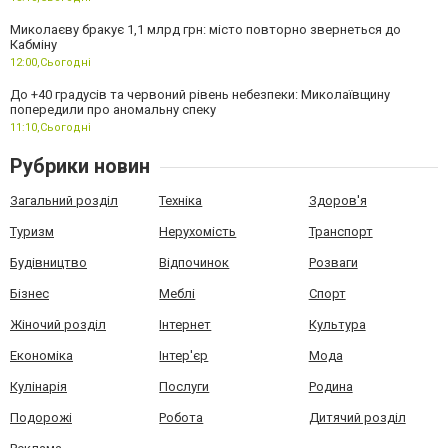
Миколаєву бракує 1,1 млрд грн: місто повторно звернеться до
Кабміну
12:00,
Сьогодні
До +40 градусів та червоний рівень небезпеки: Миколаївщину
попередили про аномальну спеку
11:10,
Сьогодні
Рубрики новин
Загальний розділ
Техніка
Здоров'я
Туризм
Нерухомість
Транспорт
Будівництво
Відпочинок
Розваги
Бізнес
Меблі
Спорт
Жіночий розділ
Інтернет
Культура
Економіка
Інтер'єр
Мода
Кулінарія
Послуги
Родина
Подорожі
Робота
Дитячий розділ