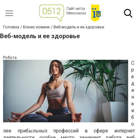
Головна
Бізнес новини
Веб-модель и ее здоровье
Веб-модель и ее здоровье
Робота
С
р
е
д
и
н
а
и
б
о
лее прибыльных профессий в сфере интернет
деятельности особое место занимает работа веб