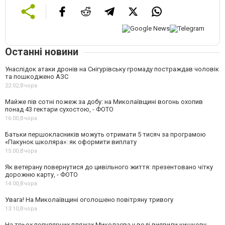
Останні новини
Унаслідок атаки дронів на Снігурівську громаду постраждав чоловік
та пошкоджено АЗС
22:02,
Вчора
Майже пів сотні пожеж за добу: на Миколаївщині вогонь охопив
понад 43 гектари сухостою, - ФОТО
16:00,
Вчора
Батьки першокласників можуть отримати 5 тисяч за програмою
«Пакунок школяра»: як оформити виплату
15:00,
Вчора
Як ветерану повернутися до цивільного життя: презентовано чітку
дорожню карту, - ФОТО
14:00,
Вчора
Увага! На Миколаївщині оголошено повітряну тривогу
13:10,
Вчора
На трьох популярних пляжах Миколаєва у воді виявили кишкову