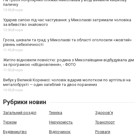
паличку
13:00,
Вчора
Ударив сапою під час частування: у Миколаєві затримали чоловіка
за вбивство знайомого
12:00,
Вчора
Гроза, шквали та град: у Миколаєві та області оголосили «жовтий»
рівень небезпечності
11:45,
Вчора
Житло відновили повністю: родина з Миколаївщини відбудувала дім
за програмою «єВідновлення», - ФОТО
11:00,
Вчора
Вибух у Великій Коренисі: чоловік вдарив молотком по артгільзі на
металобрухті — один загиблий та двоє поранених
10:00,
Вчора
Рубрики новин
Загальний розділ
Техніка
Здоров'я
Туризм
Нерухомість
Транспорт
Будівництво
Відпочинок
Розваги