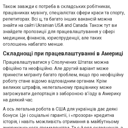
Також завжди є потреба в складських робітниках,
працівниках мувінгу, спеціалістах сфери краси та спорту,
репетиторах. Всі ц, та багато інших вакансій можна
знайти на сайті Ukrainian USA and Canada. Також тут ви
знайдете пропозиції для працевлаштування у сфері
медицини, фінансів, юриспруденції, але таких
оголошень набагато менше.
Складнощі при працевлаштуванні в Америці
Працевлаштуватися у Сполучених Штатах можна
офіційно та неофіційно. Але другий варіант може
принести мігранту багато проблем, якщо про неофіційну
роботу стане відомо відповідним органам. Крім
великих штрафів, нелегальному працівнику може
загрожувати депортація з забороною в’їзду в Америку
на деякий час.
А ось легальна робота в США для українців дає деякі
бонуси. Це і соціальні гарантії, і «прозора» кредитна
історія, і навіть можливість отримання в майбутньому
американського громадянства. Та є й ряд складнощів, з