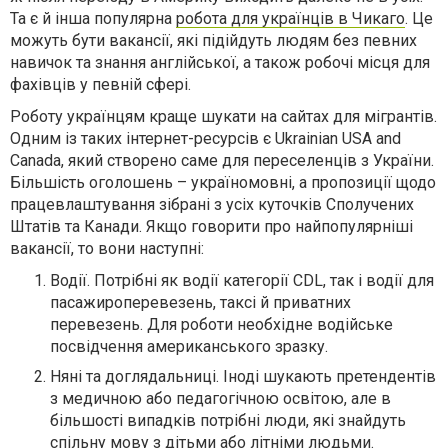
Та є й інша популярна
робота для українців в Чикаго
. Це
можуть бути вакансії, які підійдуть людям без певних
навичок та знання англійської, а також робочі місця для
фахівців у певній сфері.
Роботу українцям краще шукати на сайтах для мігрантів.
Одним із таких інтернет-ресурсів є Ukrainian USA and
Canada, який створено саме для переселенців з України.
Більшість оголошень – україномовні, а пропозиції щодо
працевлаштування зібрані з усіх куточків Сполучених
Штатів та Канади. Якщо говорити про найпопулярніші
вакансії, то вони наступні:
Водії. Потрібні як водії категорії CDL, так і водії для
пасажироперевезень, таксі й приватних
перевезень. Для роботи необхідне водійське
посвідчення американського зразку.
Няні та доглядальниці. Іноді шукають претендентів
з медичною або педагогічною освітою, але в
більшості випадків потрібні люди, які знайдуть
спільну мову з дітьми або літніми людьми.