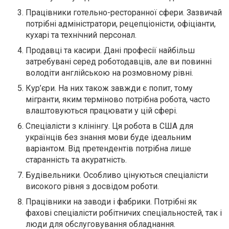
Працівники готельно-ресторанної сфери. Зазвичай
потрібні адміністратори, рецепціоністи, офіціанти,
кухарі та технічний персонал.
Продавці та касири. Дані професії найбільш
затребувані серед роботодавців, але ви повинні
володіти англійською на розмовному рівні.
Кур’єри. На них також завжди є попит, тому
мігранти, яким терміново потрібна робота, часто
влаштовуються працювати у цій сфері.
Спеціалісти з клінінгу. Ця робота в США для
українців без знання мови буде ідеальним
варіантом. Від претендентів потрібна лише
старанність та акуратність.
Будівельники. Особливо цінуються спеціалісти
високого рівня з досвідом роботи.
Працівники на заводи і фабрики. Потрібні як
фахові спеціалісти робітничих спеціальностей, так і
люди для обслуговування обладнання.