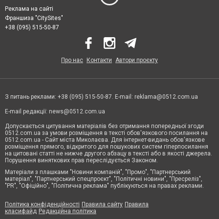
Реклама на сайті
Франшиза "CitySites"
+38 (095) 515-50-87
Про нас
Контакти
Автори проєкту
З питань реклами: +38 (095) 515-50-87. E-mail:
reklama@0512.com.ua
E-mail редакції:
news@0512.com.ua
Допускається цитування матеріалів без отримання попередньої згоди
0512.com.ua за умови розміщення в тексті обов'язкового посилання на
0512.com.ua - Сайт міста Миколаєва. Для інтернет-видань обов'язкове
розміщення прямого, відкритого для пошукових систем гіперпосилання
на цитовані статті не нижче другого абзацу в тексті або в якості джерела.
Порушення виняткових прав переслідується Законом.
Матеріали з плашками "Новини компаній", "Промо", "Партнерський
матеріал", "Партнерський спецпроєкт", "Політичні новини", "Пресреліз",
"PR", "Офіційно", "Політична реклама" публікуються на правах реклами.
Політика конфіденційності
Правила сайту
Правила
класифайд
Редакційна політика