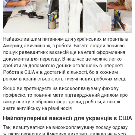
Найважливішим питанням для українських мігрантів в
Америці, звичайно ж, є робота. Багато людей починає
пошук релевантних вакансій ще на етапі оформлення
документів для переїзду. В наш час це можна легко
зробити за допомогою дошки оголошень в інтернеті.
Робота в США
є в достатній кількості, бо з кожним
роком в країні створюють тисячі нових робочих місць.
Якщо ви претендуєте на високооплачувану фахову
професію, то повинні мати підтверджений диплом про
вищу освіту в обраній сфері, досвід роботи, а також
знати англійську на рівні носія.
Найпопулярніші вакансії для українців в США
Так, влаштуватися на високооплачувану посаду одразу
ж після переїзду в Америку виходить далеко не в усіх.