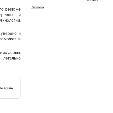
Реклама
его резюме
тересны и
хнологии,
 уверено и
 поможет в
вис Jobian,
 легально