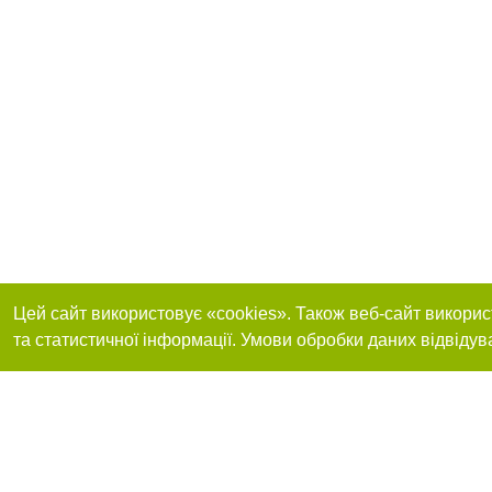
Цей сайт використовує «cookies». Також веб-сайт викорис
та статистичної інформації. Умови обробки даних відвідув
Приєднуйтесь до 
Реклама на сайті
Франшиза "CitySites"
+38 (095) 515-50-87
Про нас
Контакт