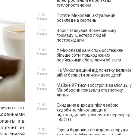
електростанцій на об'єктах
теплопостачання
17:10,
Потяги Миколаїв: актуальний
Вчора
розклад на серпень
16:05,
Ворог атакував Вознесенську
Вчора
громаду: шестеро людей
постраждали
15:10,
У Миколаєві за місяць обстежили
Вчора
більше сотні пошкоджених
російськими обстрілами об'єктів
14:10,
На Миколаївщині від початку великої
Вчора
війни безвісти зникли двоє дітей:
13:10,
Майже 97 тисяч обстрілів за місяць: у
Вчора
Міноборони показали статистику
липня
12:10,
Скидання відходів після забою
лучают тех
Вчора
худоби на Миколаївщині
творенными
підтвердилося: розпочато перевірку,
- ФОТО
рианты и в
 оценит их
11:10,
Горіли будинки, господарчі споруди
у в другой
Вчора
та поля: на Миколаївщині за добу