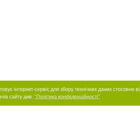
товує інтернет-сервіс для збору технічних даних стосовно в
ачів сайту див.
"Політика конфіденційності"
нас :
и
Автори проєкту