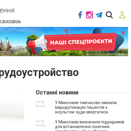
ення
-відповідь
трудоустройство
Останні новини
19:10,
У Миколаєві тимчасово змінили
Вчора
маршрутизацію пацієнтів з
інсультом: куди звертатися
18:10,
У Миколаєві визначили підрядників
Вчора
для встановлення сонячних