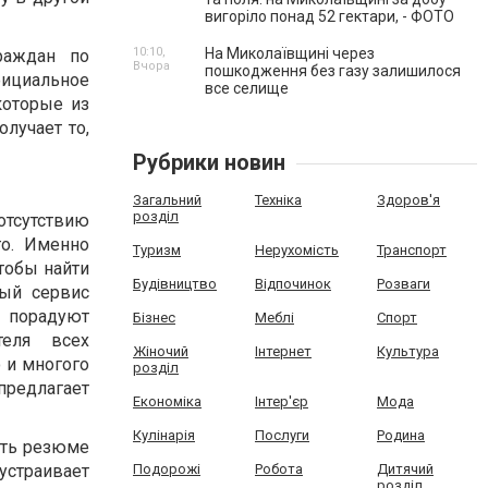
вигоріло понад 52 гектари, - ФОТО
10:10,
На Миколаївщині через
раждан по
Вчора
пошкодження без газу залишилося
фициальное
все селище
которые из
лучает то,
Рубрики новин
Загальний
Техніка
Здоров'я
розділ
отсутствию
го. Именно
Туризм
Нерухомість
Транспорт
чтобы найти
Будівництво
Відпочинок
Розваги
ный сервис
 порадуют
Бізнес
Меблі
Спорт
теля всех
Жіночий
Інтернет
Культура
 и многого
розділ
предлагает
Економіка
Інтер'єр
Мода
Кулінарія
Послуги
Родина
ить резюме
страивает
Подорожі
Робота
Дитячий
розділ