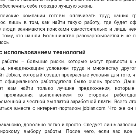
 обеспечить себе гораздо лучшую жизнь.
опейские компании готовы оплачивать труд наших г
ос лишь в том, как найти такую работу, где будет о
ие люди занимаются поисками самостоятельно и лишь не
 тому, что нашли. Большинство разочаровывается и не по
лось.
с использованием технологий
 работы – большие риски, которые могут привести к 
ты, ненадлежащим условиям труда и множеству друго
йт Jobian, который создал прекрасные условия для того, 
т официального работодателя было очень просто. Дан
ет вам найти только лучшие предложения, которые
 проживания, выполнением со стороны работода
еменной и честной выплатой заработной платы. Всего это
ться вместе с интернет-порталом jobian.com. Что же он 
вакансию, довольно легко и просто. Следует лишь заполн
ирокому выбору работы. После чего, если вас все у