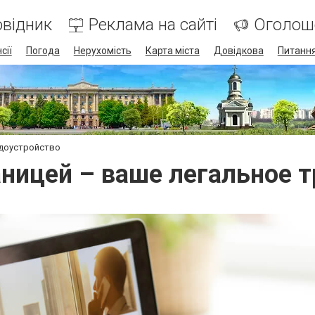
відник
Реклама на сайті
Оголош
сії
Погода
Нерухомість
Карта міста
Довідкова
Питання
удоустройство
аницей – ваше легальное 