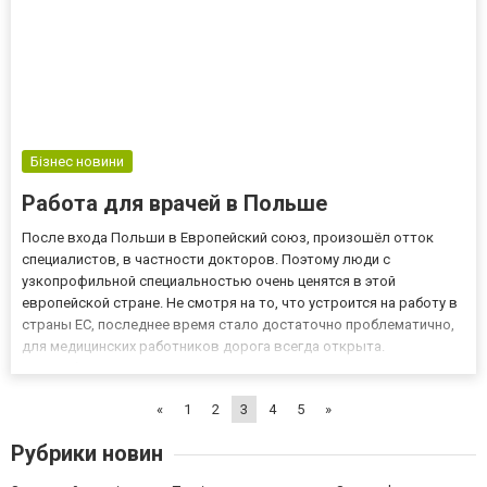
Бізнес новини
Работа для врачей в Польше
После входа Польши в Европейский союз, произошёл отток
специалистов, в частности докторов. Поэтому люди с
узкопрофильной специальностью очень ценятся в этой
европейской стране. Не смотря на то, что устроится на работу в
страны ЕС, последнее время стало достаточно проблематично,
для медицинских работников дорога всегда открыта.
Востребованность в Польши таких специалистов, всё равно не
уменьшает количество проволочек при получении рабочей визы
«
1
2
3
4
5
»
и прочих нюа...
Рубрики новин