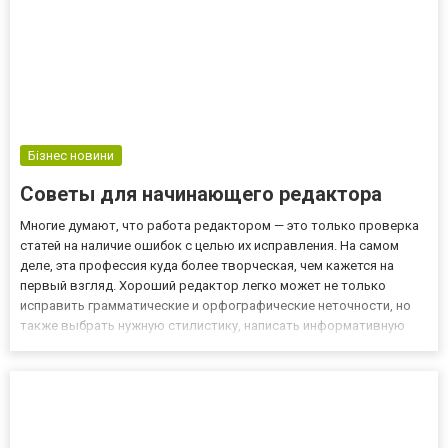
Бізнес новини
Советы для начинающего редактора
Многие думают, что работа редактором — это только проверка
статей на наличие ошибок с целью их исправления. На самом
деле, эта профессия куда более творческая, чем кажется на
первый взгляд. Хороший редактор легко может не только
исправить грамматические и орфографические неточности, но
также выбрать нужную стилистику, написать информативную
статью, сделать текст живым и интересным. Редактор статей
удалённо — с чего начать? Для того, чтобы попробовать сво...