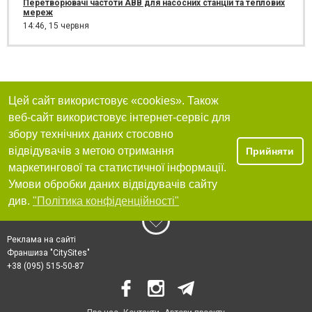
Перетворювачі частоти ABB для насосних станцій та теплових
мереж
14:46,
15 червня
Цей сайт використовує «cookies». Також
веб-сайт використовує інтернет-сервіс для
збору технічних даних стосовно
відвідувачів з метою отримання
Прийняти
маркетингової та статистичної інформації.
Умови обробки даних відвідувачів сайту
див.
"Політика конфіденційності"
Реклама на сайті
Франшиза "CitySites"
+38 (095) 515-50-87