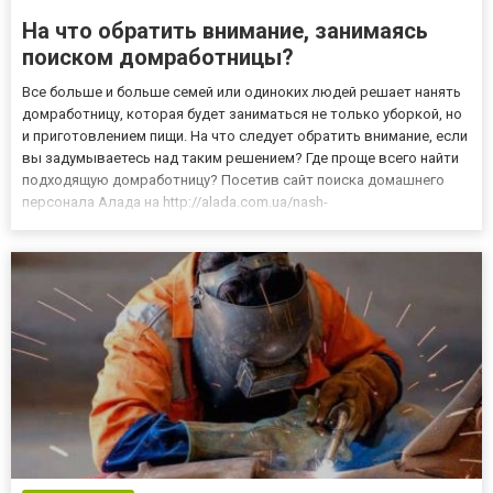
На что обратить внимание, занимаясь
поиском домработницы?
Все больше и больше семей или одиноких людей решает нанять
домработницу, которая будет заниматься не только уборкой, но
и приготовлением пищи. На что следует обратить внимание, если
вы задумываетесь над таким решением? Где проще всего найти
подходящую домработницу? Посетив сайт поиска домашнего
персонала Алада на http://alada.com.ua/nash-
personal/domrabotnitsa/, вы обязательно подберете для себя
подходящую домработницу. Поддержание порядка в доме и
ежеднев...