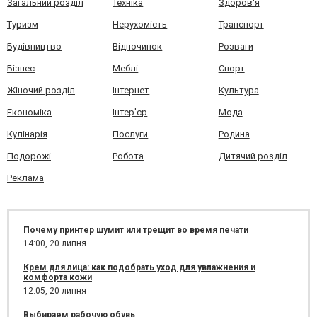
Загальний розділ
Техніка
Здоров'я
Туризм
Нерухомість
Транспорт
Будівництво
Відпочинок
Розваги
Бізнес
Меблі
Спорт
Жіночий розділ
Інтернет
Культура
Економіка
Інтер'єр
Мода
Кулінарія
Послуги
Родина
Подорожі
Робота
Дитячий розділ
Реклама
Почему принтер шумит или трещит во время печати
14:00,
20 липня
Крем для лица: как подобрать уход для увлажнения и
комфорта кожи
12:05,
20 липня
Выбираем рабочую обувь