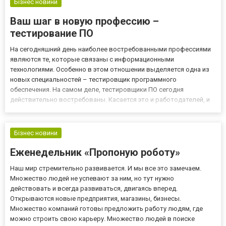
Бізнес новини
Ваш шаг в новую профессию –
тестирование ПО
На сегодняшний день наиболее востребованными профессиями
являются те, которые связаны с информационными
технологиями. Особенно в этом отношении выделяется одна из
новых специальностей – тестировщик программного
обеспечения. На самом деле, тестировщики ПО сегодня
действительно востребованы. Касается это и работодателей, и
тех, кто ищет себя в новых сферах. Связано это с тем, что
ежедневно выпускается широкое разнообразие различных
программ и приложений для...
Бізнес новини
Еженедельник «Пропоную роботу»
Наш мир стремительно развивается. И мы все это замечаем.
Множество людей не успевают за ним, но тут нужно
действовать и всегда развиваться, двигаясь вперед.
Открываются новые предприятия, магазины, бизнесы.
Множество компаний готовы предложить работу людям, где
можно строить свою карьеру. Множество людей в поиске