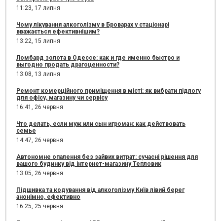
11:23,
17 липня
Чому лікування алкоголізму в Броварах у стаціонарі
вважається ефективнішим?
13:22,
15 липня
Ломбард золота в Одессе: как и где именно быстро и
выгодно продать драгоценности?
13:08,
13 липня
Ремонт комерційного приміщення в місті: як вибрати підлогу
для офісу, магазину чи сервісу
16:41,
26 червня
Что делать, если муж или сын игроман: как действовать
семье
14:47,
26 червня
Автономне опалення без зайвих витрат: сучасні рішення для
вашого будинку від інтернет-магазину Тепловик
13:05,
26 червня
Підшивка та кодування від алкоголізму Київ лівий берег
анонімно, ефективно
16:25,
25 червня