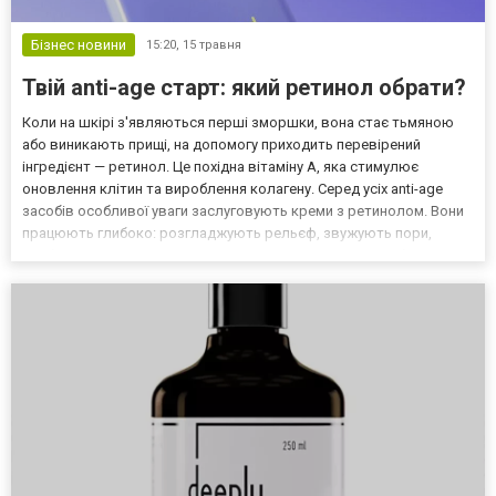
Бізнес новини
15:20,
15 травня
Твій anti-age старт: який ретинол обрати?
Коли на шкірі з'являються перші зморшки, вона стає тьмяною
або виникають прищі, на допомогу приходить перевірений
інгредієнт — ретинол. Це похідна вітаміну А, яка стимулює
оновлення клітин та вироблення колагену. Серед усіх anti-age
засобів особливої уваги заслуговують креми з ретинолом. Вони
працюють глибоко: розгладжують рельєф, звужують пори,
прибирають пігментацію та повертають сяйво. Але щоб
отримати результат без подразнення, важливо правильно
обрати...