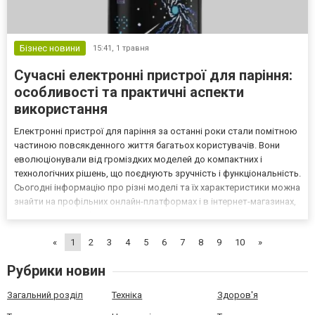
Бізнес новини
15:41,
1 травня
Сучасні електронні пристрої для паріння:
особливості та практичні аспекти
використання
Електронні пристрої для паріння за останні роки стали помітною
частиною повсякденного життя багатьох користувачів. Вони
еволюціонували від громіздких моделей до компактних і
технологічних рішень, що поєднують зручність і функціональність.
Сьогодні інформацію про різні моделі та їх характеристики можна
знайти на профільних онлайн-платформах і в інтернет-магазинах,
зокрема на сайті https://lulka.net/ua/, де представлений
асортимент POD-систем і супутніх комп...
«
1
2
3
4
5
6
7
8
9
10
»
Рубрики новин
Загальний розділ
Техніка
Здоров'я