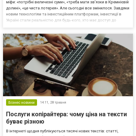
міфи: «потрібні величезні суми», «треба мати зв’язки в Кремнієвій
долині», «це чиста лотерея». Але сьогодні все змінилося. Завдяки
новим технологіям та інвестиційним платформам, інвестиції в
Україні стали реальністю для будь-кого, хто має доступ до
інтернету та бажання вчитися. Найцікавіший напрямок, який
відкриває двері у світ великих грошей,...
Бізнес новини
14:11,
28 травня
Послуги копірайтера: чому ціна на тексти
буває різною
В інтернеті щодня публікуються тисячі нових текстів: статті,