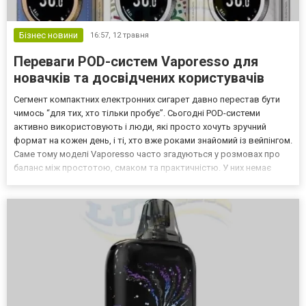
Бізнес новини
16:57,
12 травня
Переваги POD-систем Vaporesso для
новачків та досвідчених користувачів
Сегмент компактних електронних сигарет давно перестав бути
чимось “для тих, хто тільки пробує”. Сьогодні POD-системи
активно використовують і люди, які просто хочуть зручний
формат на кожен день, і ті, хто вже роками знайомий із вейпінгом.
Саме тому моделі Vaporesso часто згадуються у розмовах про
баланс між простотою, смаком та практичністю. У них немає
відчуття перевантаженості функціями, але й занадто
“спрощеними” ці пристрої не виглядають. Багато корис...