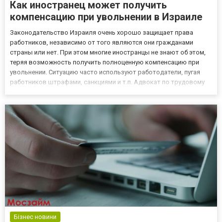
Как иностранец может получить
компенсацию при увольнении в Израиле
Законодательство Израиля очень хорошо защищает права
работников, независимо от того являются они гражданами
страны или нет. При этом многие иностранцы не знают об этом,
теряя возможность получить полноценную компенсацию при
увольнении. Ситуацию часто используют работодатели, пугая
работников штрафами, санкциями и т.п. Адвокат по трудовому
праву Максим Журавский поможет защитить ваши права и
получить положенные выплаты, если работодатель уклоняется
от своих...
Бізнес новини