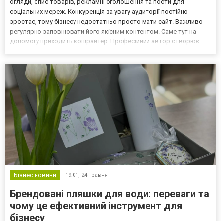
огляди, опис товарів, рекламні оголошення та пости для
соціальних мереж. Конкуренція за увагу аудиторії постійно
зростає, тому бізнесу недостатньо просто мати сайт. Важливо
регулярно заповнювати його якісним контентом. Саме тут на
допомогу приходить копірайтер. Професійний автор створює
тексти, які допомагають компанії залучати клієнтів, підвищувати
довіру аудиторії та покращувати позиції сайту у...
Бізнес новини
19:01,
24 травня
Брендовані пляшки для води: переваги та
чому це ефективний інструмент для
бізнесу