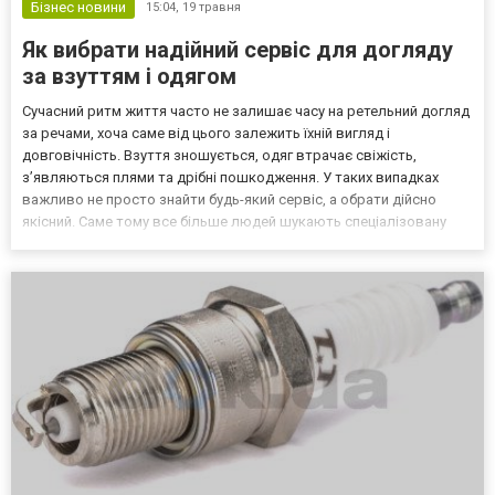
Бізнес новини
15:04,
19 травня
Як вибрати надійний сервіс для догляду
за взуттям і одягом
Сучасний ритм життя часто не залишає часу на ретельний догляд
за речами, хоча саме від цього залежить їхній вигляд і
довговічність. Взуття зношується, одяг втрачає свіжість,
з’являються плями та дрібні пошкодження. У таких випадках
важливо не просто знайти будь-який сервіс, а обрати дійсно
якісний. Саме тому все більше людей шукають спеціалізовану
майстерню, на сайті якої можна детальніше ознайомитися з
можливостями таких послуг. В яких випадках потрібно з...