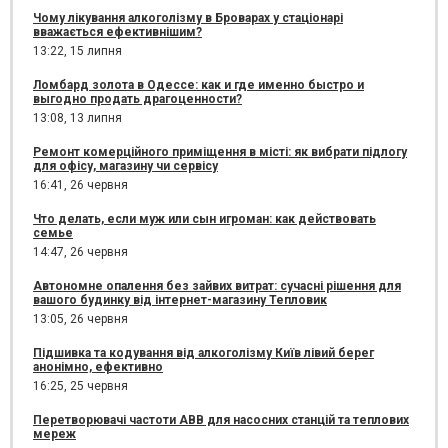
Чому лікування алкоголізму в Броварах у стаціонарі
вважається ефективнішим?
13:22,
15 липня
Ломбард золота в Одессе: как и где именно быстро и
выгодно продать драгоценности?
13:08,
13 липня
Ремонт комерційного приміщення в місті: як вибрати підлогу
для офісу, магазину чи сервісу
16:41,
26 червня
Что делать, если муж или сын игроман: как действовать
семье
14:47,
26 червня
Автономне опалення без зайвих витрат: сучасні рішення для
вашого будинку від інтернет-магазину Тепловик
13:05,
26 червня
Підшивка та кодування від алкоголізму Київ лівий берег
анонімно, ефективно
16:25,
25 червня
Перетворювачі частоти ABB для насосних станцій та теплових
мереж