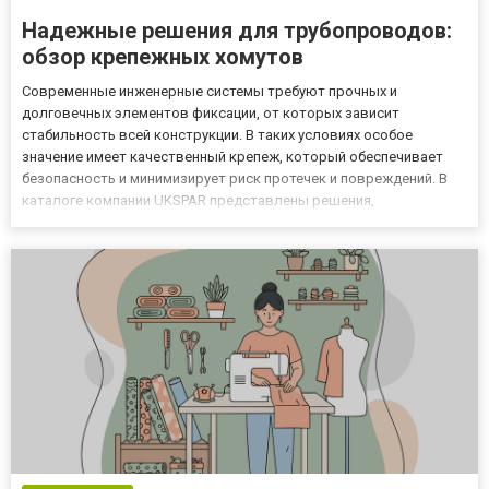
Надежные решения для трубопроводов:
обзор крепежных хомутов
Современные инженерные системы требуют прочных и
долговечных элементов фиксации, от которых зависит
стабильность всей конструкции. В таких условиях особое
значение имеет качественный крепеж, который обеспечивает
безопасность и минимизирует риск протечек и повреждений. В
каталоге компании UKSPAR представлены решения,
рассчитанные на разные типы трубопроводов и условий
эксплуатации. Одним из наиболее востребованных элементов в
монтажных и ремонтных работах о...