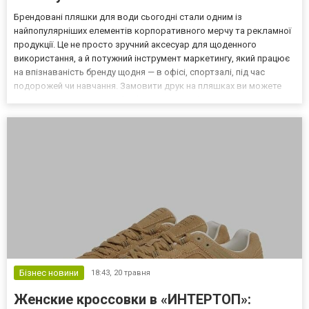
Брендовані пляшки для води сьогодні стали одним із
найпопулярніших елементів корпоративного мерчу та рекламної
продукції. Це не просто зручний аксесуар для щоденного
використання, а й потужний інструмент маркетингу, який працює
на впізнаваність бренду щодня — в офісі, спортзалі, під час
подорожей чи навчання. Замовити друк на пляшках ви можете
прямо зараз на сайті zapikanka.com! Чому брендовані пляшки
такі популярні? Головна причина популярності — їхня пра...
Бізнес новини
18:43,
20 травня
Женские кроссовки в «ИНТЕРТОП»: