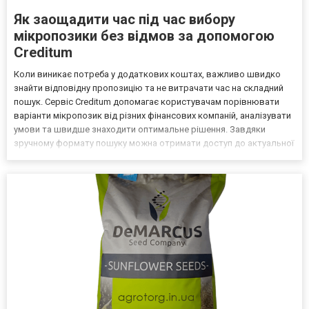
Як заощадити час під час вибору
мікропозики без відмов за допомогою
Creditum
Коли виникає потреба у додаткових коштах, важливо швидко
знайти відповідну пропозицію та не витрачати час на складний
пошук. Сервіс Creditum допомагає користувачам порівнювати
варіанти мікропозик від різних фінансових компаній, аналізувати
умови та швидше знаходити оптимальне рішення. Завдяки
зручному формату пошуку можна отримати доступ до актуальної
інформації без необхідності самостійно переглядати велику
кількість сайтів. Мікропозика без відмов - це по...