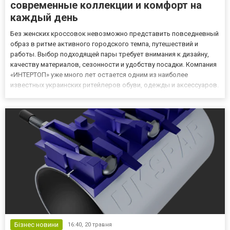
современные коллекции и комфорт на
каждый день
Без женских кроссовок невозможно представить повседневный
образ в ритме активного городского темпа, путешествий и
работы. Выбор подходящей пары требует внимания к дизайну,
качеству материалов, сезонности и удобству посадки. Компания
«ИНТЕРТОП» уже много лет остается одним из наиболее
известных украинских ритейлеров обуви, одежды и аксессуаров.
Команда предлагает широкий ассортимент женских кроссовок
для разных стилей и потребностей. В каталоге представлены...
Бізнес новини
16:40,
20 травня