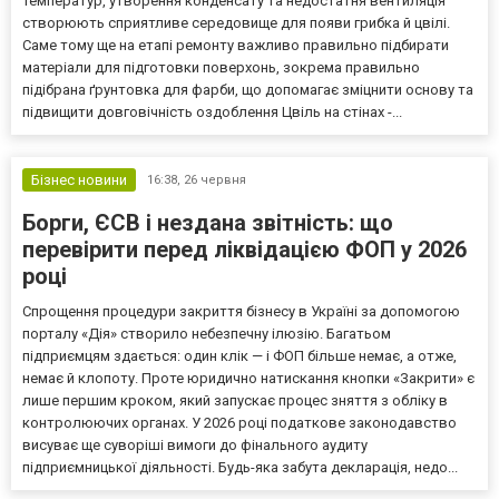
температур, утворення конденсату та недостатня вентиляція
створюють сприятливе середовище для появи грибка й цвілі.
Саме тому ще на етапі ремонту важливо правильно підбирати
матеріали для підготовки поверхонь, зокрема правильно
підібрана ґрунтовка для фарби, що допомагає зміцнити основу та
підвищити довговічність оздоблення Цвіль на стінах -...
Бізнес новини
16:38,
26 червня
Борги, ЄСВ і нездана звітність: що
перевірити перед ліквідацією ФОП у 2026
році
Спрощення процедури закриття бізнесу в Україні за допомогою
порталу «Дія» створило небезпечну ілюзію. Багатьом
підприємцям здається: один клік — і ФОП більше немає, а отже,
немає й клопоту. Проте юридично натискання кнопки «Закрити» є
лише першим кроком, який запускає процес зняття з обліку в
контролюючих органах. У 2026 році податкове законодавство
висуває ще суворіші вимоги до фінального аудиту
підприємницької діяльності. Будь-яка забута декларація, недо...