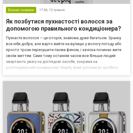
Бізнес новини
17:04,
12 травня
Як позбутися пухнастості волосся за
допомогою правильного кондиціонера?
Пухнасте волосся — це історія, знайома дуже багатьом. Зранку
все ніби добре, але варто вийти на вулицю у вологу погоду або
просто трохи пересушити пасма феном, і зачіска починає жити
своїм життям. Саме тому останнім часом все більше людей
звертають увагу на доглядові засоби, зокрема на
розгладжуючий кондиціонер deeply, який допомагає зробити
волосся більш гладким, м’яким і слухняним без ефекту «важких»
пасом. Цікаво, що пухнастість не завжди означає погани...