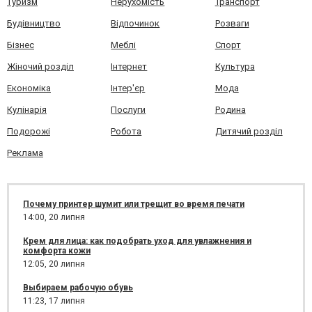
Туризм
Нерухомість
Транспорт
Будівництво
Відпочинок
Розваги
Бізнес
Меблі
Спорт
Жіночий розділ
Інтернет
Культура
Економіка
Інтер'єр
Мода
Кулінарія
Послуги
Родина
Подорожі
Робота
Дитячий розділ
Реклама
Почему принтер шумит или трещит во время печати
14:00,
20 липня
Крем для лица: как подобрать уход для увлажнения и
комфорта кожи
12:05,
20 липня
Выбираем рабочую обувь
11:23,
17 липня