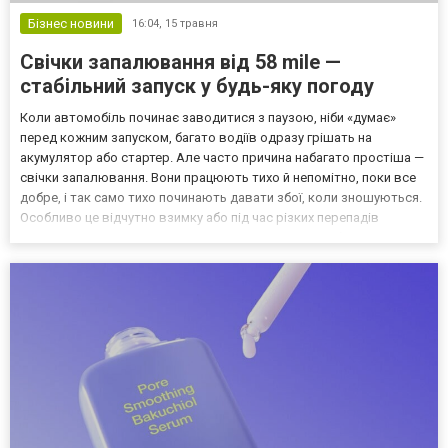
Бізнес новини
16:04,
15 травня
Свічки запалювання від 58 mile —
стабільний запуск у будь-яку погоду
Коли автомобіль починає заводитися з паузою, ніби «думає»
перед кожним запуском, багато водіїв одразу грішать на
акумулятор або стартер. Але часто причина набагато простіша —
свічки запалювання. Вони працюють тихо й непомітно, поки все
добре, і так само тихо починають давати збої, коли зношуються.
Особливо це відчутно взимку або під час різких перепадів
температур, коли двигун вимагає максимально стабільної іскри.
Компанія 58 mile, яка вже добре відома як...