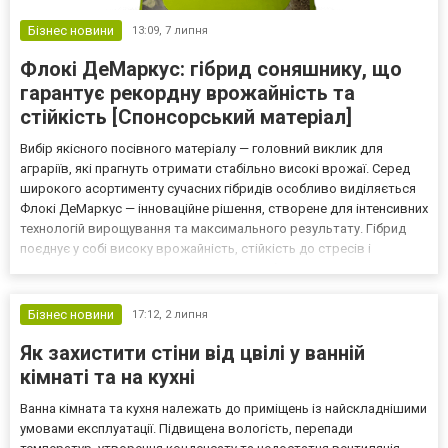
Бізнес новини
13:09,
7 липня
Флокі ДеМаркус: гібрид соняшнику, що
гарантує рекордну врожайність та
стійкість [Спонсорський матеріал]
Вибір якісного посівного матеріалу — головний виклик для
аграріїв, які прагнуть отримати стабільно високі врожаї. Серед
широкого асортименту сучасних гібридів особливо виділяється
Флокі ДеМаркус — інноваційне рішення, створене для інтенсивних
технологій вирощування та максимального результату. Гібрид
поєднує у собі високу врожайність, стійкість до стресів і
комплекс захисних властивостей, що робить його вигідною
інвестицією для фермерів по всій Україні. Ку...
Бізнес новини
17:12,
2 липня
Як захистити стіни від цвілі у ванній
кімнаті та на кухні
Ванна кімната та кухня належать до приміщень із найскладнішими
умовами експлуатації. Підвищена вологість, перепади