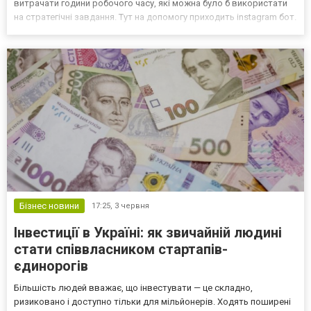
витрачати години робочого часу, які можна було б використати
на стратегічні завдання. Тут на допомогу приходить instagram бот.
Це віртуальний помічник, який миттєво реагує на повідомлення,
відповідає на типові запитання,...
Бізнес новини
17:25,
3 червня
Інвестиції в Україні: як звичайній людині
стати співвласником стартапів-
єдинорогів
Більшість людей вважає, що інвестувати — це складно,
ризиковано і доступно тільки для мільйонерів. Ходять поширені