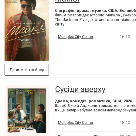
біографія, драма, музика, США, Великоб
Фільм розповідає історію Майкла Джексо
The Jackson Five до становлення візіоне
світу.
Multiplex City Center
16:10
Дивитись трейлер
Сусіди зверху
драма, комедія, романтика, США, 2026
Шлюб Джо й Анджели тримається на волосин
вище, вечір набуває зовсім непередбачува
Multiplex City Center
18:40