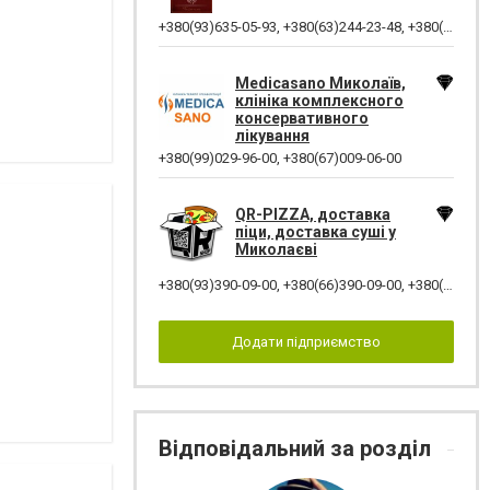
+380(93)635-05-93
,
+380(63)244-23-48
,
+380(51)276-81-65
Medicasano Миколаїв,
клініка комплексного
консервативного
лікування
+380(99)029-96-00
,
+380(67)009-06-00
QR-PIZZA, доставка
піци, доставка суші у
Миколаєві
+380(93)390-09-00
,
+380(66)390-09-00
,
+380(98)390-09-00
Додати підприємство
Відповідальний за розділ