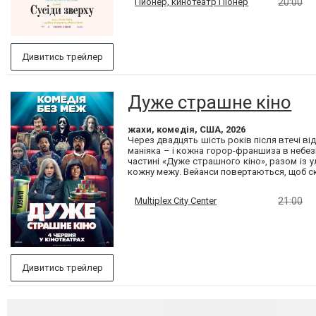
Пионер, кинотеатр Піонер
20:00
Дивитись трейлер
Дуже страшне кіно
жахи, комедія, США, 2026
Через двадцять шість років після втечі ві
маніяка – і кожна горор-франшиза в небез
частині «Дуже страшного кіно», разом із 
кожну межу. Вейанси повертаються, щоб ск
Multiplex City Center
21:00
Дивитись трейлер