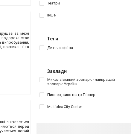
Театри
Інше
вирушає за межі
й подорожі стає
Теги
а випробування,
і, покликанні та
Дитяча афіша
Заклади
Миколаївський зоопарк - найкращий
зоопарк України
Пионер, кинотеатр Піонер
Multiplex City Center
нні з’являється
пиняються перед
учається новий