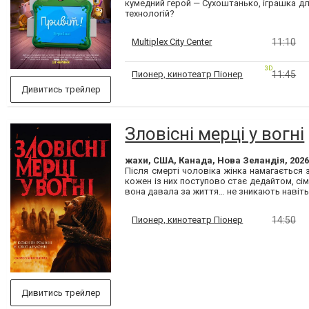
кумедний герой — Сухоштанько, іграшка дл
технологій?
Multiplex City Center
11:10
3D
Пионер, кинотеатр Піонер
11:45
Дивитись трейлер
Зловісні мерці у вогні
жахи, США, Канада, Нова Зеландія, 202
Після смерті чоловіка жінка намагається 
кожен із них поступово стає дедайтом, сім
вона давала за життя… не зникають навіть 
Пионер, кинотеатр Піонер
14:50
Дивитись трейлер