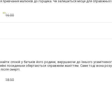
я привчання малюків до горщика. Чи залишиться місце для справжньої гр
3D
16:00
6
знайти спокій у батьків його родини, вирушаючи до їхнього усамітненог
ейні посиденьки обертаються справжнім жахіттям. Саме тоді вона розумі
після смерті.
18:50