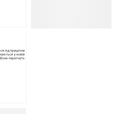
ься під прицілом
нуються у новій
 Вони перетнуть