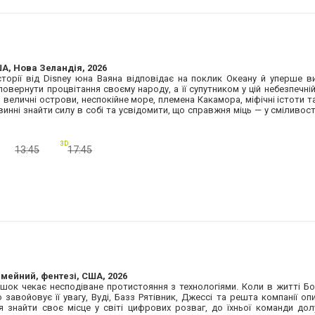
А, Нова Зеландія, 2026
сторії від Disney юна Ваяна відповідає на поклик Океану й уперше 
повернути процвітання своєму народу, а її супутником у цій небезпечні
 величні острови, неспокійне море, племена Какамора, міфічні істоти т
винні знайти силу в собі та усвідомити, що справжня міць — у сміливост
3D
13:45
17:45
імейний, фентезі, США, 2026
рашок чекає несподіване протистояння з технологіями. Коли в житті Бо
завойовує її увагу, Вуді, Базз Рятівник, Джессі та решта компанії о
 знайти своє місце у світі цифрових розваг, до їхньої команди дол