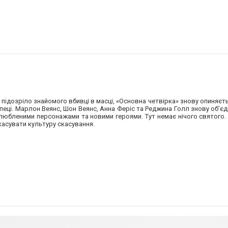
д підозріло знайомого вбивці в масці, «Основна четвірка» знову опиняєт
пеці. Марлон Веянс, Шон Веянс, Анна Феріс та Реджина Голл знову об’єд
улюбленими персонажами та новими героями. Тут немає нічого святого.
асувати культуру скасування.