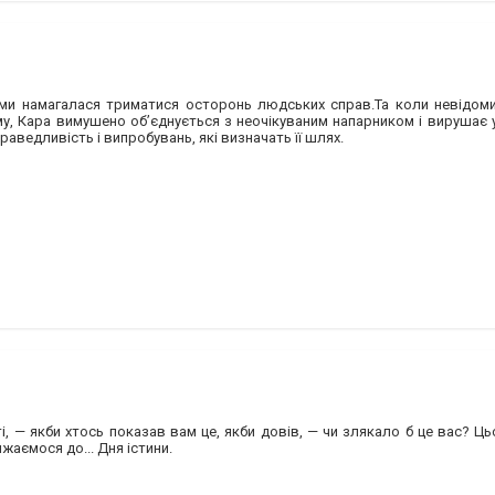
ами намагалася триматися осторонь людських справ.Та коли невідоми
у, Кара вимушено об’єднується з неочікуваним напарником і вирушає 
аведливість і випробувань, які визначать її шлях.
ті, — якби хтось показав вам це, якби довів, — чи злякало б це вас? Ц
аємося до... Дня істини.