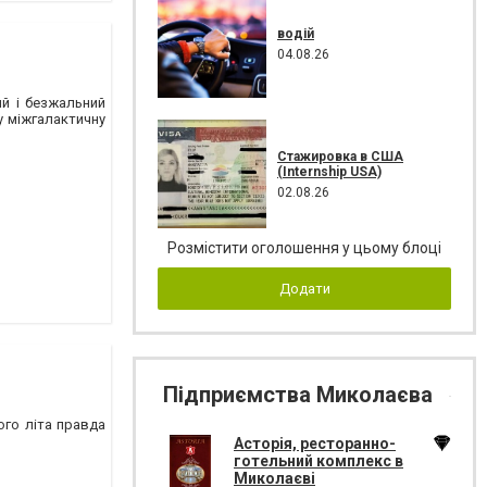
водій
04.08.26
й і безжальний
у міжгалактичну
Стажировка в США
(Internship USA)
02.08.26
Розмістити оголошення у цьому блоці
Додати
Підприємства Миколаєва
ього літа правда
Асторія, ресторанно-
готельний комплекс в
Миколаєві