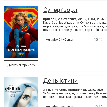
Суперґьорл
пригоди, фантастика, екшн, США, 2026
Кара Зор-Ел, відома як Суперґьорл, рок
ворог завдає удару надто близько до дом
подорож, сповнену помсти, боротьби за спр
Multiplex City Center
10:40
Дивитись трейлер
День істини
драма, трилер, фантастика, США, 2026
Якби ви дізналися, що ми не самі у Всесві
належить семи мільярдам людей. Ми наближ
Multiplex City Center
13:10