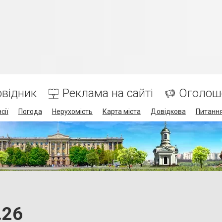
відник
Реклама на сайті
Оголош
сії
Погода
Нерухомість
Карта міста
Довідкова
Питання
.26