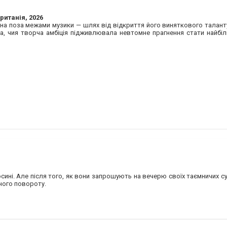
ританія, 2026
на поза межами музики — шлях від відкриття його виняткового талан
ра, чия творча амбіція підживлювала невтомне прагнення стати найб
і. Але після того, як вони запрошують на вечерю своїх таємничих сус
ного повороту.