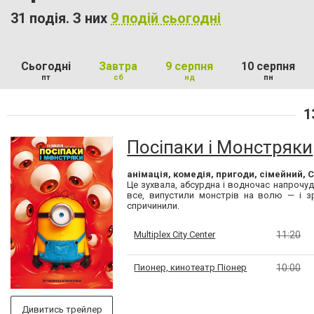
31 подія. З них
9 подій сьогодні
Сьогодні
Завтра
9 серпня
10 серпня
пт
сб
нд
пн
1
Посіпаки і Монстряки
анімація, комедія, пригоди, сімейний, 
Це зухвала, абсурдна і водночас напрочуд 
все, випустили монстрів на волю — і зр
спричинили.
Multiplex City Center
11:20
Пионер, кинотеатр Піонер
10:00
Дивитись трейлер