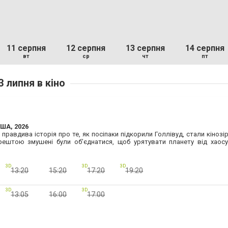
11 серпня
12 серпня
13 серпня
14 серпня
вт
ср
чт
пт
3 липня в кіно
США, 2026
правдива історія про те, як посіпаки підкорили Голлівуд, стали кінозі
ештою змушені були об’єднатися, щоб урятувати планету від хаосу,
3D
3D
3D
13:20
15:20
17:20
19:20
3D
3D
13:05
16:00
17:00