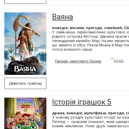
Ваяна
комедія, мюзикл, пригоди, сімейний, СШ
У лайв-екшн переосмисленні культової і
рідного острова Мотонуї. Дівчина прагне 
легендарний напівбог Мауї. На них чекають
що змінять їх обох. Разом Моана й Мауї по
голосі власного серця.
3D
Пионер, кинотеатр Піонер
10:50
Дивитись трейлер
Історія іграшок 5
драма, комедія, мультфільм, пригоди, с
У новому розділі культової історії на іг
Ліліпад — сучасний планшет, який швидко 
новим викликом. Поки друзі намагаються