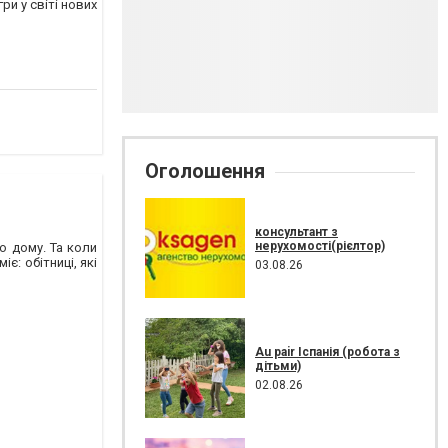
и у світі нових
Оголошення
консультант з
нерухомості(рієлтор)
о дому. Та коли
є: обітниці, які
03.08.26
Au pair Іспанія (робота з
дітьми)
02.08.26