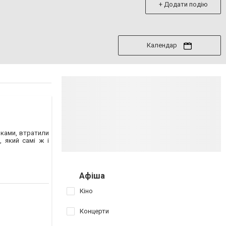
+ Додати подію
Календар
рками, втратили
 який самі ж і
Афіша
Кіно
Концерти