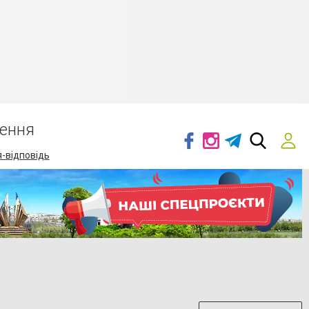
ення
-відповідь