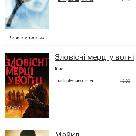
Дивитись трейлер
Зловісні мерці у вогні
Кіно
Multiplex City Center
13:30
Майкл