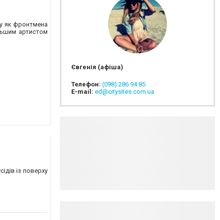
ту як фронтмена
ільшим артистом
Євгенія (афіша)
Телефон:
(098) 286 94 85
E-mail:
ed@citysites.com.ua
ідів із поверху