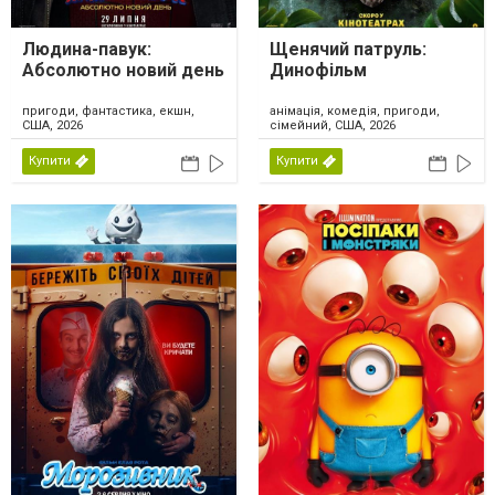
Людина-павук:
Щенячий патруль:
Абсолютно новий день
Динофільм
пригоди, фантастика, екшн,
анімація, комедія, пригоди,
США, 2026
сімейний, США, 2026
Купити
Купити