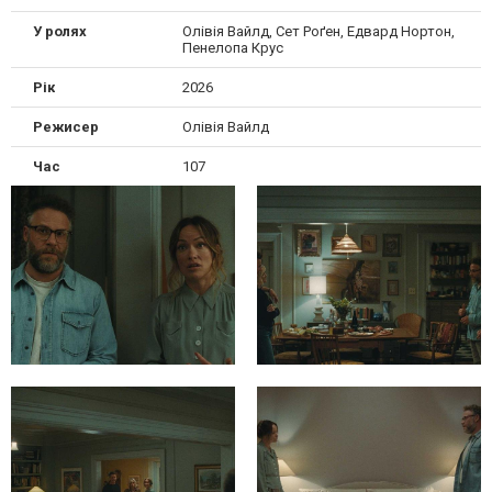
У ролях
Олiвія Вайлд, Сет Роґен, Едвард Нортон,
Пенелопа Крус
Рік
2026
Режисер
Олiвія Вайлд
Час
107