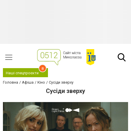
8
Наші спецпроєкти
Головна
Афіша
Кіно
Сусіди зверху
Сусіди зверху