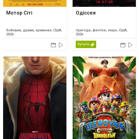
Мотор Сіті
Одіссея
бойовик, драма, кримінал, США,
пригоди, фентезі, екшн, США,
2026
2026
Купити