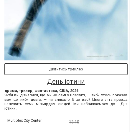
Дивитись трейлер
День істини
драма, трилер, фантастика, США, 2026
Якби ви дізналися, що ми не самі у Всесвіті, — якби хтось показав
вам це, якби довів, — чи злякало б це вас? Цього літа правда
належить семи мільярдам людей. Ми наближаємося до... Дня
істини.
Multiplex City Center
13:10