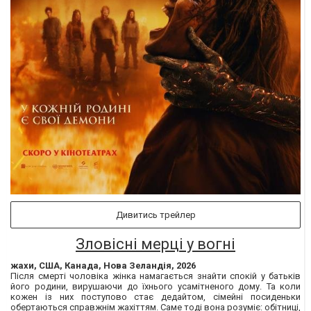
Дивитись трейлер
Зловісні мерці у вогні
жахи, США, Канада, Нова Зеландія, 2026
Після смерті чоловіка жінка намагається знайти спокій у батьків
його родини, вирушаючи до їхнього усамітненого дому. Та коли
кожен із них поступово стає дедайтом, сімейні посиденьки
обертаються справжнім жахіттям. Саме тоді вона розуміє: обітниці,