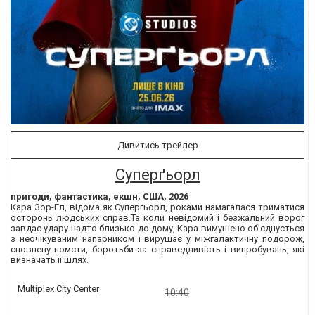
Дивитись трейлер
Суперґьорл
пригоди, фантастика, екшн, США, 2026
Кара Зор-Ел, відома як Суперґьорл, роками намагалася триматися
осторонь людських справ.Та коли невідомий і безжальний ворог
завдає удару надто близько до дому, Кара вимушено об’єднується
з неочікуваним напарником і вирушає у міжгалактичну подорож,
сповнену помсти, боротьби за справедливість і випробувань, які
визначать її шлях.
Multiplex City Center
10:40