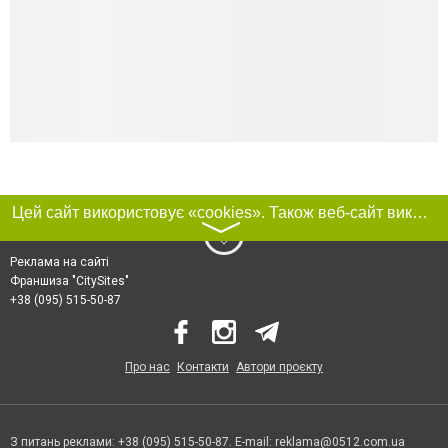
Цей сайт використовує «cookies». Також веб-сайт використовує інтернет-сервіс для збору технічних даних стосовно відвідувачів з метою отримання маркетингової та статистичної інформації. Умови обробки даних відвідувачів сайту див.
〉
Реклама на сайті
Франшиза "CitySites"
+38 (095) 515-50-87
Про нас
Контакти
Автори проєкту
З питань реклами: +38 (095) 515-50-87. E-mail:
reklama@0512.com.ua