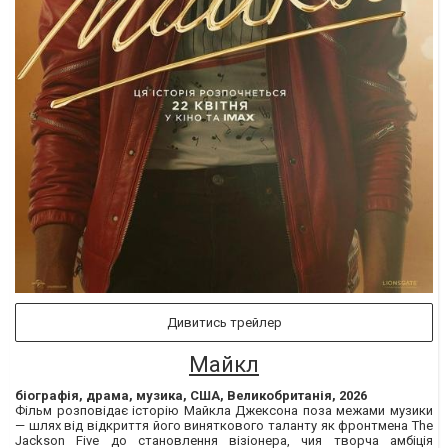
Дивитись трейлер
Майкл
біографія, драма, музика, США, Великобританія, 2026
Фільм розповідає історію Майкла Джексона поза межами музики
— шлях від відкриття його виняткового таланту як фронтмена The
Jackson Five до становлення візіонера, чия творча амбіція