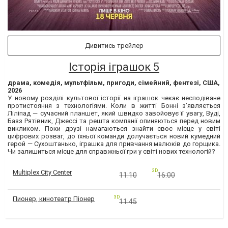
Дивитись трейлер
Історія іграшок 5
драма, комедія, мультфільм, пригоди, сімейний, фентезі, США,
2026
У новому розділі культової історії на іграшок чекає несподіване
протистояння з технологіями. Коли в житті Бонні з’являється
Ліліпад — сучасний планшет, який швидко завойовує її увагу, Вуді,
Базз Рятівник, Джессі та решта компанії опиняються перед новим
викликом. Поки друзі намагаються знайти своє місце у світі
цифрових розваг, до їхньої команди долучається новий кумедний
герой — Сухоштанько, іграшка для привчання малюків до горщика.
Чи залишиться місце для справжньої гри у світі нових технологій?
3D
Multiplex City Center
11:10
16:00
3D
Пионер, кинотеатр Піонер
11:45