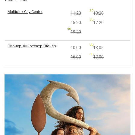
3D
Multiplex City Center
11:20
13:20
3D
15:20
17:20
3D
19:20
3D
Пионер, кинотеатр Піонер
10:00
13:05
3D
16:00
17:00