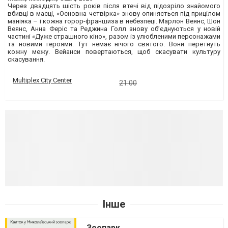
Через двадцять шість років після втечі від підозріло знайомого
вбивці в масці, «Основна четвірка» знову опиняється під прицілом
маніяка – і кожна горор-франшиза в небезпеці. Марлон Веянс, Шон
Веянс, Анна Феріс та Реджина Голл знову об’єднуються у новій
частині «Дуже страшного кіно», разом із улюбленими персонажами
та новими героями. Тут немає нічого святого. Вони перетнуть
кожну межу. Вейанси повертаються, щоб скасувати культуру
скасування.
Multiplex City Center
21:00
Інше
Зоопарк