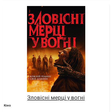
Зловісні мерці у вогні
Кіно