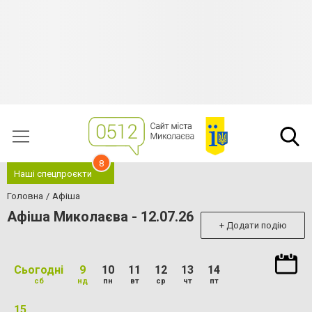
8
Наші спецпроєкти
Головна
Афіша
Афіша Миколаєва - 12.07.26
+ Додати подію
Сьогодні
9
10
11
12
13
14
сб
нд
пн
вт
ср
чт
пт
15