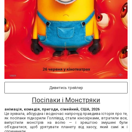
Дивитись трейлер
Посіпаки і Монстряки
анімація, комедія, пригоди, сімейний, США, 2026
Це зухвала, абсурдна і водночас напрочуд правдива історія про те,
як посіпаки підкорили Голлівуд, стали кінозірками, втратили все,
випустили монстрів на волю — і зрештою змушені були
об’єднатися, щоб урятувати планету від хаосу, який самі ж і
спричинили.