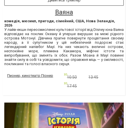
Дивитись трейлер
Ваяна
комедія, мюзикл, пригоди, сімейний, США, Нова Зеландія,
2026
У лайв-екшн переосмисленні культової історії від Disney юна Ваяна
відповідає на поклик Океану й уперше вирушає за межі рідного
острова Мотонуї. Дівчина прагне повернути процвітання своєму
народу, а її супутником у цій небезпечній подорожі стає
легендарний напівбог Мауї. На них чекають величні острови,
неспокійне море, племена Какамора, міфічні істоти та
випробування, що змінять їх обох. Разом Моана й Мауї повинні
знайти силу в собі та усвідомити, що справжня міць — у сміливості,
покликанні та голосі власного серця.
3D
Пионер, кинотеатр Піонер
10:50
13:45
3D
17:45