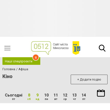
8
Наші спецпроєкти
Головна
Афіша
Кіно
+ Додати подію
Сьогодні
8
9
10
11
12
13
14
пт
сб
нд
пн
вт
ср
чт
пт