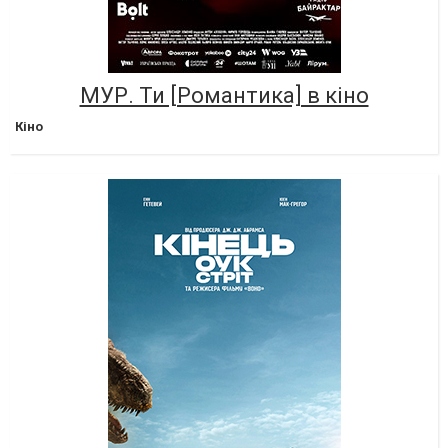
МУР. Ти [Романтика] в кіно
Кіно