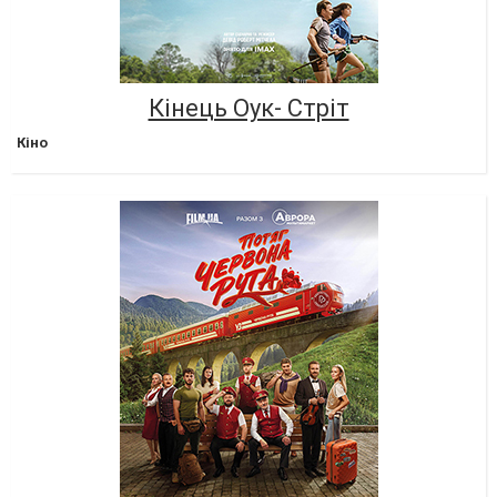
Кінець Оук- Стріт
Кіно