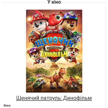
У кіно
Щенячий патруль: Динофільм
Кіно