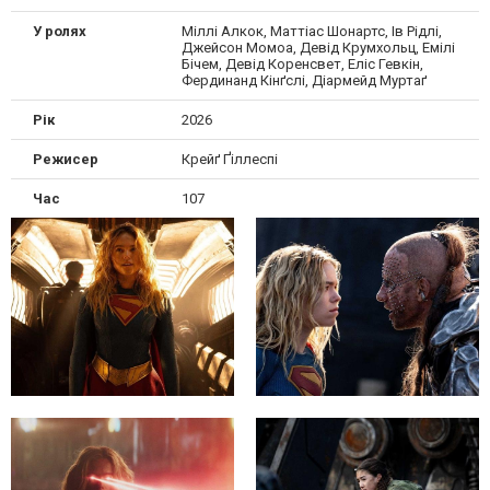
У ролях
Міллі Алкок, Маттіас Шонартс, Ів Рідлі,
Джейсон Момоа, Девід Крумхольц, Емілі
Бічем, Девід Коренсвет, Еліс Гевкін,
Фердинанд Кінґслі, Діармейд Муртаґ
Рік
2026
Режисер
Крейґ Ґіллеспі
Час
107