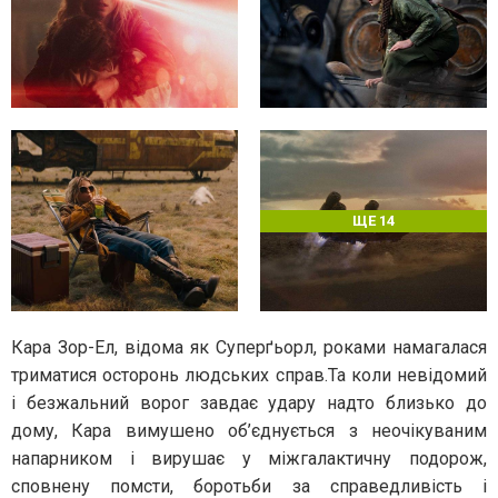
ЩЕ 14
Кара Зор-Ел, відома як Суперґьорл, роками намагалася
триматися осторонь людських справ.Та коли невідомий
і безжальний ворог завдає удару надто близько до
дому, Кара вимушено об’єднується з неочікуваним
напарником і вирушає у міжгалактичну подорож,
сповнену помсти, боротьби за справедливість і