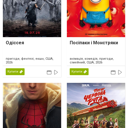
Одіссея
Посіпаки і Монстряки
пригоди, фентезі, екшн, США,
анімація, комедія, пригоди,
2026
сімейний, США, 2026
Купити
Купити