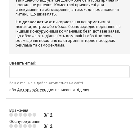
залишеного відгука. Це допоможе багатьом прийняти
правильне рішення. Коментарі призначені для
спілкування та обговорення, а також для роз'яснення
питань, що цікавлять.
Не дозволяється:
використання ненормативної
лексики, погроз або образ; безпосереднє порівняння з
іншими конкуруючими компаніями; безпідставні заяви,
що ображають діяльність компанії і / або її послуги;
розміщення посилань на сторонні інтернет-ресурси;
реклама та самореклама.
Введіть email:
Ваш e-mail не відображатиметься на сайті
або
Авторизуйтесь
для написання відгуку
Враження
0/12
Обслуговування
0/12