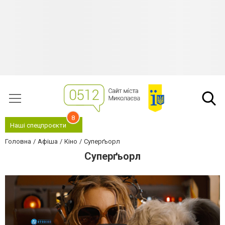
8
Наші спецпроєкти
Головна
Афіша
Кіно
Суперґьорл
Суперґьорл