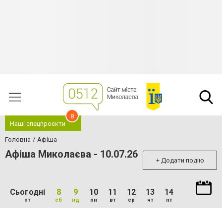
8
Наші спецпроєкти
Головна
Афіша
Афіша Миколаєва - 10.07.26
+ Додати подію
Сьогодні
8
9
10
11
12
13
14
пт
сб
нд
пн
вт
ср
чт
пт