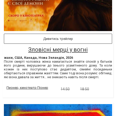
Дивитись трейлер
Зловісні мерці у вогні
жахи, США, Канада, Нова Зеландія, 2026
Після смерті чоловіка жінка намагається знайти спокій у батьків
його родини, вирушаючи до їхнього усамітненого дому. Та коли
кожен із них поступово стає дедайтом, сімейні посиденьки
обертаються справжнім жахіттям. Саме тоді вона розуміє: обітниці,
які вона давала за життя… не зникають навіть після смерті.
Пионер, кинотеатр Піонер
14:50
18:50