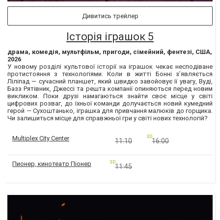
Дивитись трейлер
Історія іграшок 5
драма, комедія, мультфільм, пригоди, сімейний, фентезі, США,
2026
У новому розділі культової історії на іграшок чекає несподіване
протистояння з технологіями. Коли в житті Бонні з’являється
Ліліпад — сучасний планшет, який швидко завойовує її увагу, Вуді,
Базз Рятівник, Джессі та решта компанії опиняються перед новим
викликом. Поки друзі намагаються знайти своє місце у світі
цифрових розваг, до їхньої команди долучається новий кумедний
герой — Сухоштанько, іграшка для привчання малюків до горщика.
Чи залишиться місце для справжньої гри у світі нових технологій?
3D
Multiplex City Center
11:10
16:00
3D
Пионер, кинотеатр Піонер
11:45