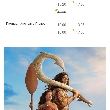
3D
15:20
17:20
3D
19:20
3D
Пионер, кинотеатр Піонер
10:00
13:05
3D
16:00
17:00