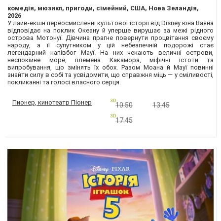
комедія, мюзикл, пригоди, сімейний, США, Нова Зеландія,
2026
У лайв-екшн переосмисленні культової історії від Disney юна Ваяна
відповідає на поклик Океану й уперше вирушає за межі рідного
острова Мотонуї. Дівчина прагне повернути процвітання своєму
народу, а її супутником у цій небезпечній подорожі стає
легендарний напівбог Мауї. На них чекають величні острови,
неспокійне море, племена Какамора, міфічні істоти та
випробування, що змінять їх обох. Разом Моана й Мауї повинні
знайти силу в собі та усвідомити, що справжня міць — у сміливості,
покликанні та голосі власного серця.
3D
Пионер, кинотеатр Піонер
10:50
13:45
3D
17:45