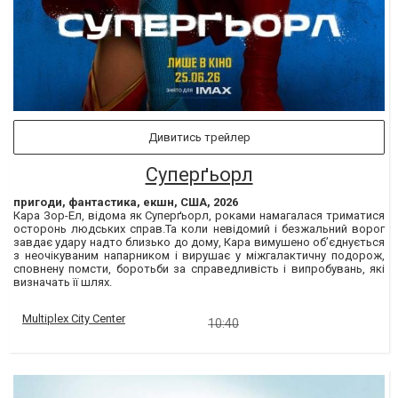
Дивитись трейлер
Суперґьорл
пригоди, фантастика, екшн, США, 2026
Кара Зор-Ел, відома як Суперґьорл, роками намагалася триматися
осторонь людських справ.Та коли невідомий і безжальний ворог
завдає удару надто близько до дому, Кара вимушено об’єднується
з неочікуваним напарником і вирушає у міжгалактичну подорож,
сповнену помсти, боротьби за справедливість і випробувань, які
визначать її шлях.
Multiplex City Center
10:40