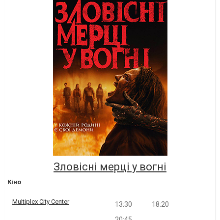
Зловісні мерці у вогні
Кіно
Multiplex City Center
13:30
18:20
20:45