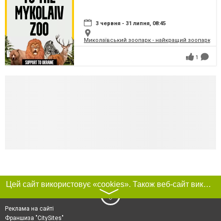
3 червня - 31 липня, 08:45
Миколаївський зоопарк - найкращий зоопарк Укр
1
Цей сайт використовує «cookies». Також веб-сайт використовує інтернет-сервіс для збору технічних даних стосовно відвідувачів з метою отримання маркетингової та статистичної інформації. Умови обробки даних відвідувачів сайту див.
〉
Реклама на сайті
Франшиза "CitySites"