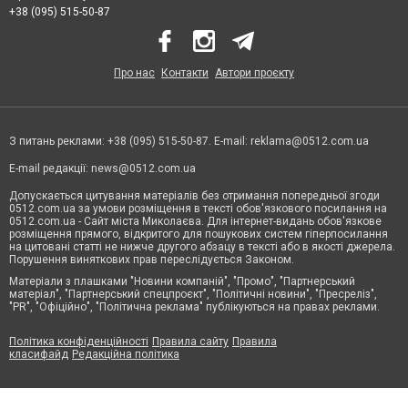
+38 (095) 515-50-87
Про нас
Контакти
Автори проєкту
З питань реклами: +38 (095) 515-50-87. E-mail:
reklama@0512.com.ua
E-mail редакції:
news@0512.com.ua
Допускається цитування матеріалів без отримання попередньої згоди
0512.com.ua за умови розміщення в тексті обов'язкового посилання на
0512.com.ua - Сайт міста Миколаєва. Для інтернет-видань обов'язкове
розміщення прямого, відкритого для пошукових систем гіперпосилання
на цитовані статті не нижче другого абзацу в тексті або в якості джерела.
Порушення виняткових прав переслідується Законом.
Матеріали з плашками "Новини компаній", "Промо", "Партнерський
матеріал", "Партнерський спецпроєкт", "Політичні новини", "Пресреліз",
"PR", "Офіційно", "Політична реклама" публікуються на правах реклами.
Політика конфіденційності
Правила сайту
Правила
класифайд
Редакційна політика