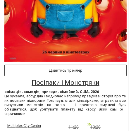
Дивитись трейлер
Посіпаки і Монстряки
анімація, комедія, пригоди, сімейний, США, 2026
Це зухвала, абсурдна і водночас напрочуд правдива історія про те,
як посіпаки підкорили Голлівуд, стали кінозірками, втратили все,
випустили монстрів на волю — і зрештою змушені були
об’єднатися, щоб урятувати планету від хаосу, який самі ж і
спричинили.
3D
Multiplex City Center
11:20
13:20