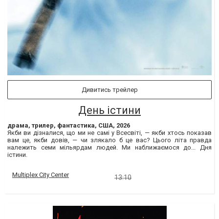
Дивитись трейлер
День істини
драма, трилер, фантастика, США, 2026
Якби ви дізналися, що ми не самі у Всесвіті, — якби хтось показав
вам це, якби довів, — чи злякало б це вас? Цього літа правда
належить семи мільярдам людей. Ми наближаємося до... Дня
істини.
Multiplex City Center
13:10