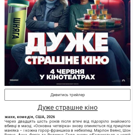
Дивитись трейлер
Дуже страшне кіно
жахи, комедія, США, 2026
Через двадцять шість років після втечі від підозріло знайомого
вбивці в масці, «Основна четвірка» знову опиняється під прицілом
маніяка – і кожна горор-франшиза в небезпеці. Марлон Веянс, Шон
Веянс, Анна Феріс та Реджина Голл знову об’єднуються у новій