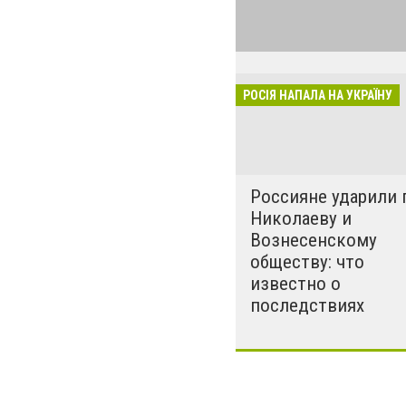
виглядом спецоп
обстрілюють бу
лікарні. Не гре
розкрадати буд
РОСІЯ НАПАЛА НА УКРАЇНУ
за нашу свободу
Россияне ударили 
Николаеву и
Вознесенскому
обществу: что
известно о
последствиях