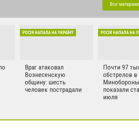
ерації. Зараз рашисти
Все материа
динки, дитсадки,школи,
бують вбивати мирних та
инки в селах. Ми боремось
РОСІЯ НАПАЛА НА УКРАЇНУ
РОСІЯ НАПАЛА НА У
!!
по
Враг атаковал
Почти 97 ты
Вознесенскую
обстрелов в 
общину: шесть
Миноборон
человек пострадали
показали ст
июля