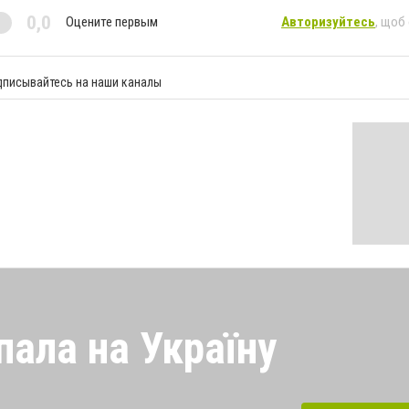
0,0
Оцените первым
Авторизуйтесь
, щоб
дписывайтесь на наши каналы
пала на Україну
 напала на Україну під