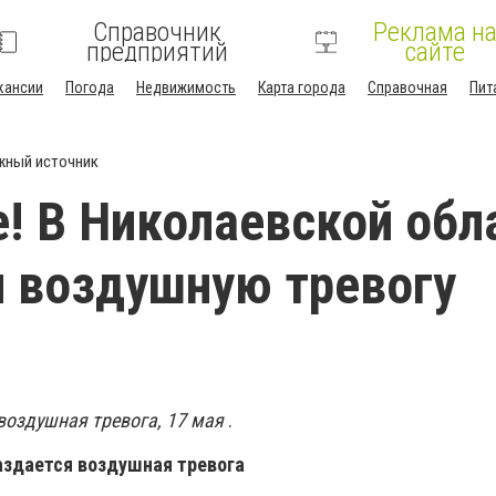
Справочник
Реклама н
предприятий
сайте
кансии
Погода
Недвижимость
Карта города
Справочная
Пит
жный источник
! В Николаевской обл
 воздушную тревогу
воздушная тревога, 17 мая
.
раздается воздушная тревога