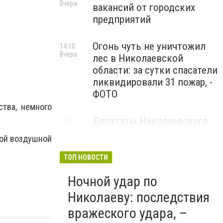
Вчера
вакансий от городских
предприятий
Огонь чуть не уничтожил
14:10
Вчера
лес в Николаевской
области: за сутки спасатели
ликвидировали 31 пожар, -
ФОТО
ства, немного
Депутаты Николаевского
13:10
Вчера
горсовета обратились в
бой воздушной
Верховную Раду и Кабмин
из-за дефицита бюджета
ТОП НОВОСТИ
Ночной удар по
Николаеву: последствия
вражеского удара, –