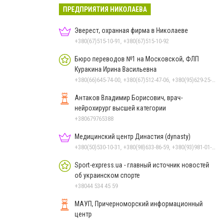
ПРЕДПРИЯТИЯ НИКОЛАЕВА
Эверест, охранная фирма в Николаеве
+380(67)515-10-91, +380(67)515-10-92
Бюро переводов №1 на Московской, ФЛП
Куракина Ирина Васильевна
+380(66)645-74-00, +380(67)512-47-06, +380(95)629-25-06, +380(93)383-31-61, +380(66)645-74-00
Антаков Владимир Борисович, врач-
нейрохирург высшей категории
+380679765388
Медицинский центр Династия (dynasty)
+380(50)530-10-31, +380(98)633-86-59, +380(93)981-01-61
Sport-express.ua - главный источник новостей
об украинском спорте
+38044 534 45 59
МАУП, Причерноморский информационный
центр