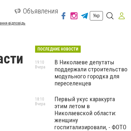
а
Объявления
Укр
ання-відповідь
ПОСЛЕДНИЕ НОВОСТИ
асти
В Николаеве депутаты
19:10
Вчера
поддержали строительство
модульного городка для
переселенцев
Первый укус каракурта
18:10
Вчера
этим летом в
Николаевской области:
женщину
госпитализировали, - ФОТО