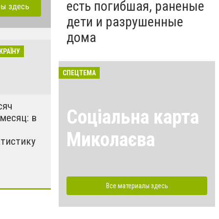
есть погибшая, раненые
лы здесь
дети и разрушенные
дома
КРАЇНУ
СПЕЦТЕМА
сяч
Соціальна карта
месяц: в
ы
Миколаєва
атистику
Все материалы здесь