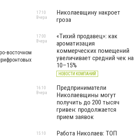
Николаевщину накроет
17:10
Вчера
гроза
«Тихий продавец»: как
17:00
Вчера
ароматизация
коммерческих помещений
ро-восточном
увеличивает средний чек на
прифронтовых
10–15%
НОВОСТИ КОМПАНИЙ
Предприниматели
16:10
Вчера
Николаевщины могут
получить до 200 тысяч
гривен: продолжается
прием заявок
Работа Николаев: ТОП
15:10