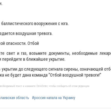
и.
 баллистического вооружения с юга.
здается воздушная тревога.
ой опасности. Отбой
те свет и газ, возьмите документы, необходимые лекар
и перейдите в ближайшее укрытие.
в укрытии до следующего сигнала сирены, означающей от
ока не будет дана команда "Отбой воздушной тревоги!"
еобходимый текст и нажмите Ctrl+Enter, чтобы сообщить об этом редакции
лаевская область
#россия напала на Украину