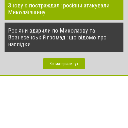
Знову є постраждалі: росіяни атакували
Миколаївщину
Росіяни вдарили по Миколаєву та
Вознесенській громаді: що відомо про
наслідки
Всі матеріали тут