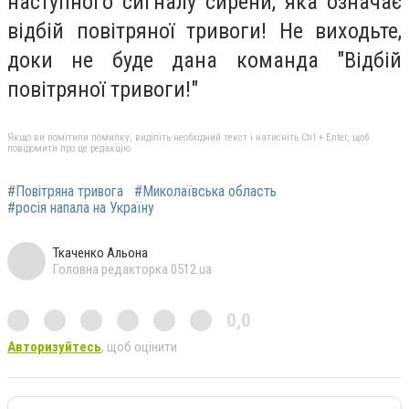
наступного сигналу сирени, яка означає
відбій повітряної тривоги! Не виходьте,
доки не буде дана команда "Відбій
повітряної тривоги!"
Якщо ви помітили помилку, виділіть необхідний текст і натисніть Ctrl + Enter, щоб
повідомити про це редакцію
#Повітряна тривога
#Миколаївська область
#росія напала на Україну
Ткаченко Альона
Головна редакторка 0512.ua
0,0
Авторизуйтесь
, щоб оцінити