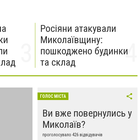
на
Росіяни атакували
ки
Миколаївщину:
ли
пошкоджено будинки
клад
та склад
ГОЛОС МІСТА
Ви вже повернулись у
Миколаїв?
проголосувало 426 відвідувачів