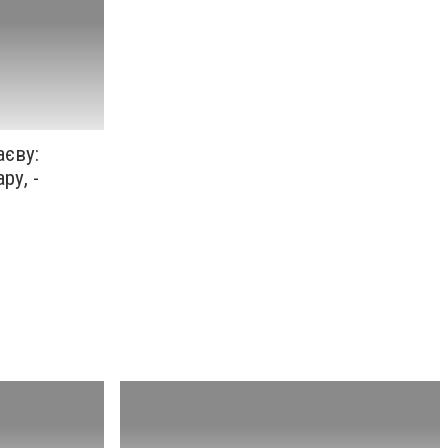
аєву:
ру, -