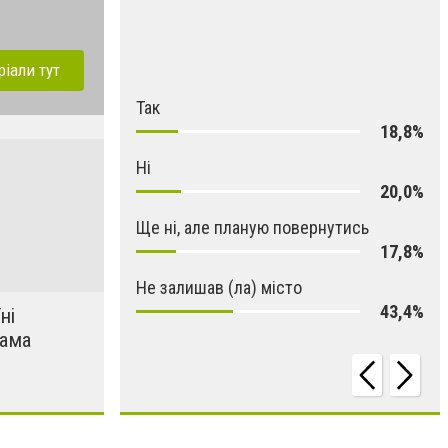
ріали тут
Так
18,8%
Ні
20,0%
Ще ні, але планую повернутись
17,8%
Не залишав (ла) місто
43,4%
ні
рама