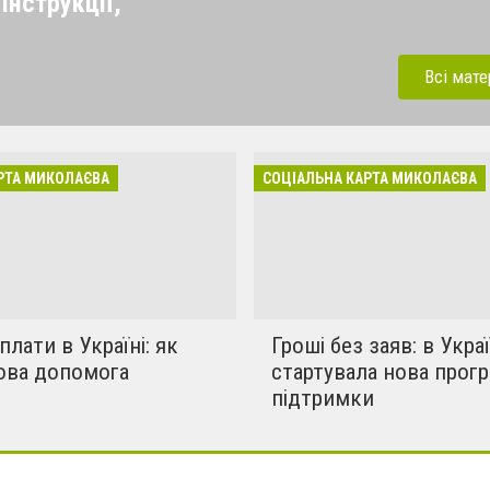
інструкції,
шканців міста і
Всі мате
РТА МИКОЛАЄВА
СОЦІАЛЬНА КАРТА МИКОЛАЄВА
плати в Україні: як
Гроші без заяв: в Украї
ова допомога
стартувала нова прог
підтримки