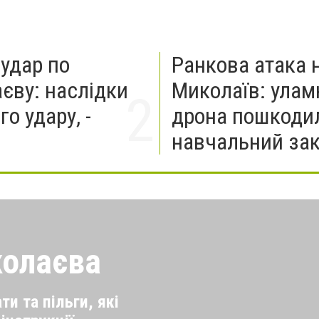
 удар по
Ранкова атака 
єву: наслідки
Миколаїв: улам
о удару, -
дрона пошкоди
навчальний за
колаєва
и та пільги, які