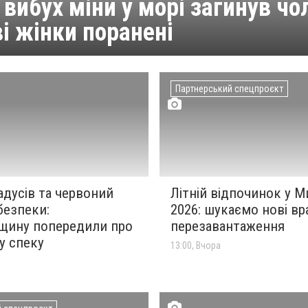
 вибух міни у морі загинув чо
і жінки поранені
Партнерський спецпроєкт
адусів та червоний
Літній відпочинок у М
безпеки:
2026: шукаємо нові вр
щину попередили про
перезавантаження
у спеку
13:00, Вчора
я