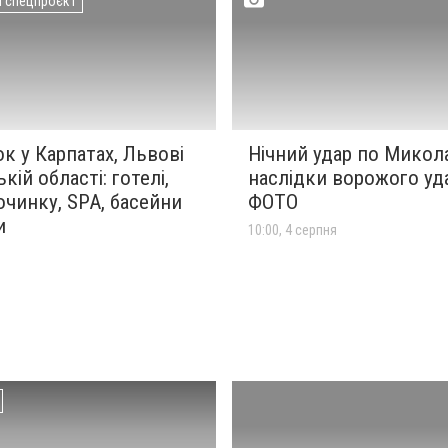
й спецпроєкт
к у Карпатах, Львові
Нічний удар по Микол
кій області: готелі,
наслідки ворожого уда
очинку, SPA, басейни
ФОТО
и
10:00, 4 серпня
я