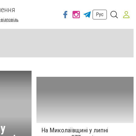
шення
Рус
-відповідь
му
На Миколаївщині у липні