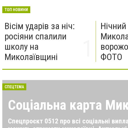
ТОП НОВИНИ
Вісім ударів за ніч:
Нічний
росіяни спалили
Микола
школу на
ворожог
Миколаївщині
ФОТО
СПЕЦТЕМА
Соціальна карта Ми
Спецпроєкт 0512 про всі соціальні виплат