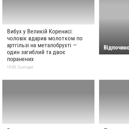
по артгільзі на металобрухті
— один загиблий та двоє
поранених
Порятунок від спеки: у
09:00
Вибух у Великій Коренисі:
Миколаєві встановили нові
чоловік вдарив молотком по
системи охолодження
артгільзі на металобрухті —
Відпочин
повітря
один загиблий та двоє
поранених
Ворог атакував портову
08:05
10:00, Сьогодні
інфраструктуру Миколаєва
та три райони області:
наслідки обстрілів за добу
Прогноз погоди у
08:02
Миколаєві на 8 серпня:
зміни та дощі