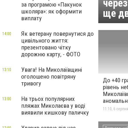
через
за програмою «Пакунок
ще дв
школяра»: як оформити
виплату
Як ветерану повернутися до
14:00
цивільного життя:
презентовано чітку
дорожню карту, - ФОТО
Увага! На Миколаївщині
13:10
оголошено повітряну
До +40 гр
тривогу
рівень не
Миколаїв
На трьох популярних
13:00
аномальн
пляжах Миколаєва у воді
11:10, 6 серпн
виявили кишкову паличку