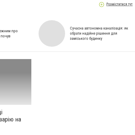
Розміститися тут
Сучасна автономна каналізація: як
лежним про
обрати надійне рішення для
н почув
заміського будинку
і
варію на