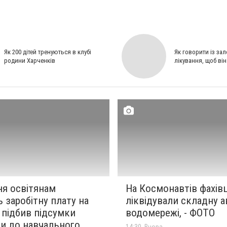
Як 200 дітей тренуються в клубі
Як говорити із за
родини Харченків
лікування, щоб ві
ня освітянам
На Космонавтів фахівц
 заробітну плату на
ліквідували складну а
 підбив підсумки
водомережі, - ФОТО
ки до навчального