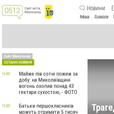
Новини
Афіша
Дозвілля
Сайт Миколаєва
ОСТАННІ НОВИНИ
Майже пів сотні пожеж за
16:00
добу: на Миколаївщині
вогонь охопив понад 43
гектари сухостою, - ФОТО
Траге
Батьки першокласників
15:00
можуть отримати 5 тисяч