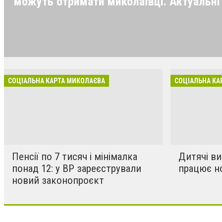
можуть отримати миколаївці. Актуальні 
роз’яснення та практичні поради для ме
області.
СОЦІАЛЬНА КАРТА МИКОЛАЄВА
СОЦІАЛЬНА КА
Пенсії по 7 тисяч і мінімалка
Дитячі ви
понад 12: у ВР зареєстрували
працює н
новий законопроєкт