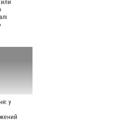
жили
о
алі
6
я: у
джений