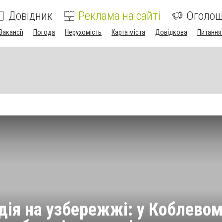
Довідник
Реклама на сайті
Оголо
Вакансії
Погода
Нерухомість
Карта міста
Довідкова
Питання
дія на узбережжі: у Коблево