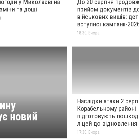
огоди у Миколаєві на
До 20 серпня продов
 зміни та дощі
прийом документів д
військових вишів: дет
і
вступної кампанії-202
18:30, Вчора
Наслідки атаки 2 серпн
щину
Корабельному районі
ує новий
підготовують пошко
ліцей до відновлення
17:30, Вчора