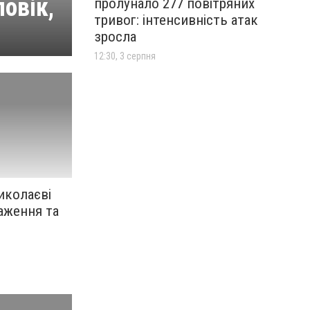
ловік,
пролунало 277 повітряних
тривог: інтенсивність атак
зросла
12:30, 3 серпня
иколаєві
аження та