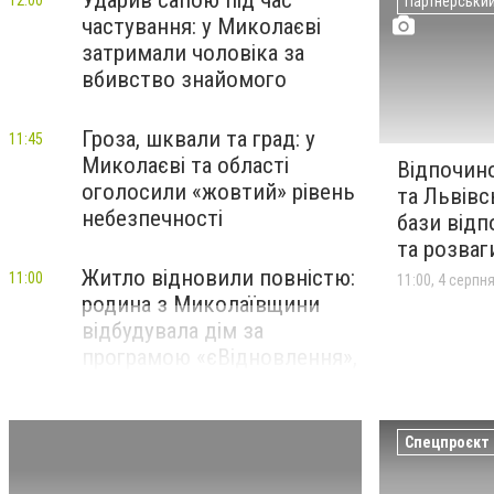
Ударив сапою під час
12:00
Партнерськи
частування: у Миколаєві
затримали чоловіка за
вбивство знайомого
Гроза, шквали та град: у
11:45
Миколаєві та області
Відпочино
оголосили «жовтий» рівень
та Львівсь
небезпечності
бази відп
та розваг
Житло відновили повністю:
11:00
11:00, 4 серпн
родина з Миколаївщини
відбудувала дім за
програмою «єВідновлення»,
- ФОТО
Вибух у Великій Коренисі:
Cпецпроєкт
10:00
чоловік вдарив молотком