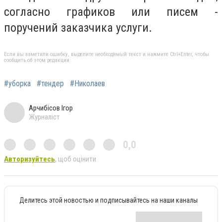
согласно графиков или писем -
поручений заказчика услуги.
Если вы заметили ошибку, выделите необходимый текст и нажмите Ctrl+Enter, чтобы
сообщить об этом редакции
#уборка
#тендер
#Николаев
Арчибісов Ігор
Журналіст
0,0
Авторизуйтесь
, щоб оцінити
Делитесь этой новостью и подписывайтесь на наши каналы