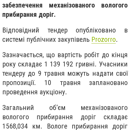
забезпечення механізованого вологого
прибирання доріг.
Відповідний тендер опубліковано в
систем
і
публічних закупівель
Prozorro
.
Зазначається, що
вартість робіт до кінця
року складає 1 139 192 гривні.
Учасники
тендеру д
о 9 травня
можуть надати свої
пропозиції. 10 травня
заплановано
проведення аукціону.
Загальний об
’
єм
механізованого
вологого прибирання доріг складає
1568,034 км. Вологе прибирання доріг