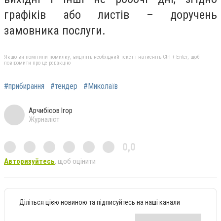
графіків або листів – доручень
з
амовника
послуги
.
Якщо ви помітили помилку, виділіть необхідний текст і натисніть Ctrl + Enter, щоб
повідомити про це редакцію
#прибирання
#тендер
#Миколаїв
Арчибісов Ігор
Журналіст
0,0
Авторизуйтесь
, щоб оцінити
Діліться цією новиною та підписуйтесь на наші канали