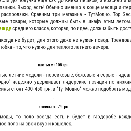
если до получки еще как до Киева пешком, а красиво и 
 паники. Выход есть! Обычно именно в конце месяца инте
распродажи. Сравним три магазина - ТутМодно, Top Sec
вые товары, которые должны быть в шкафу этим летом
ежду
среднего класса, которая, по идее, должна быть дос
когда не будет, для этого даже не нужен повод. Трендо
юбка - то, что нужно для теплого летнего вечера.
платья от 108 грн
лые летние модели - персиковые, бежевые и серые - идеа
одно" надежно удерживает лидерские позиции по низким
сины стоят 400-450 грн, в "ТутМодно" можно подобрать моде
лосины от 79 грн
моды, то поло всегда есть и будет в гардеробе кажд
ое поло на свой вкус и кошелек.