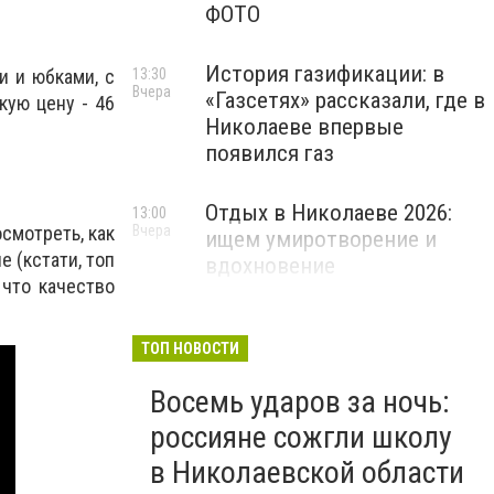
ФОТО
История газификации: в
и и юбками, с
13:30
Вчера
«Газсетях» рассказали, где в
кую цену - 46
Николаеве впервые
появился газ
Отдых в Николаеве 2026:
13:00
Вчера
смотреть, как
ищем умиротворение и
е (кстати, топ
вдохновение
 что качество
ПАРТНЕРСКИЙ СПЕЦПРОЕКТ
Как николаевцам пережить
12:30
ТОП НОВОСТИ
Вчера
жару: практические советы,
Восемь ударов за ночь:
прохладный транспорт и
новые локации с
россияне сожгли школу
туманчиками
в Николаевской области