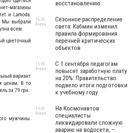
модно одеться
восстановлению
рнет-магазины
ret и Lamoda.
Сезонное распределение
16:30
. Мы выбрали
Вчера
света: Кабмин изменил
тупна всем.
правила формирования
перечней критических
вый цветочный
объектов
С 1 сентября педагогам
15:30
Вчера
повысят заработную плату
льный вариант
на 20%: Правительство
 ценам. В то
подвело итоги подготовки
ль за 79 грн.
к учебному году
На Космонавтов
14:30
Вчера
специалисты
ого мужчины.
ликвидировали сложную
аварию на водосети, –