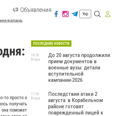
а
Объявления
Укр
ання-відповідь
ПОСЛЕДНИЕ НОВОСТИ
одня:
До 20 августа продолжили
18:30
Вчера
прием документов в
военные вузы: детали
вступительной
кампании-2026
Последствия атаки 2
17:30
то-то просто о
Вчера
августа: в Корабельном
лось получать
районе готовят
- она поможет
поврежденный лицей к