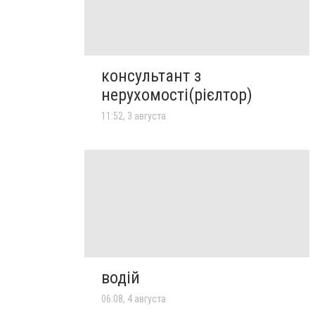
консультант з
нерухомості(рієлтор)
11:52, 3 августа
водій
06:08, 4 августа