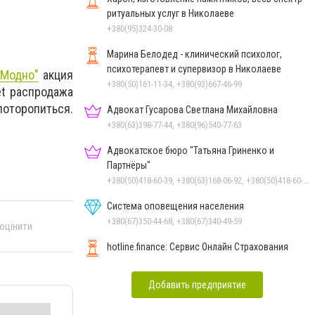
ритуальных услуг в Николаеве
+380(95)324-30-08
Марина Белодед - клинический психолог,
психотерапевт и супервизор в Николаеве
тМодно"
акция
+380(50)161-11-34, +380(93)667-46-99
et распродажа
поторопиться.
Адвокат Гусарова Светлана Михайловна
+380(63)398-77-44, +380(96)540-77-63
Адвокатское бюро "Татьяна Гриненко и
Партнёры"
+380(50)418-60-39, +380(63)168-06-92, +380(50)418-60-39
Система оповещения населения
+380(67)350-44-68, +380(67)340-49-59
 оцінити
hotline.finance: Сервис Онлайн Страхования
Добавить предприятие