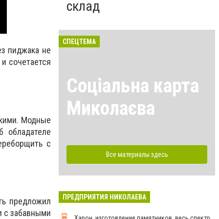
склад
СПЕЦТЕМА
ез пиджака не
 и сочетается
Соціальна карта
Миколаєва
ркими. Модные
б обладателе
ереборщить с
Все материалы здесь
ПРЕДПРИЯТИЯ НИКОЛАЕВА
ять предложил
 и с забавными
Харон, изготовление памятников, весь спектр