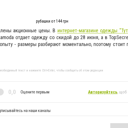
рубашки от 144 грн
влены акционные цены. В
интернет-магазине одежды "Ту
Lamoda отдает одежду со скидой до 28 июня, а в TopSecr
 опыту - размеры разбирают моментально, поэтому стоит 
еобходимый текст и нажмите Ctrl+Enter, чтобы сообщить об этом редакции
0,0
Оцените первым
Авторизуйтесь
, щоб
дписывайтесь на наши каналы