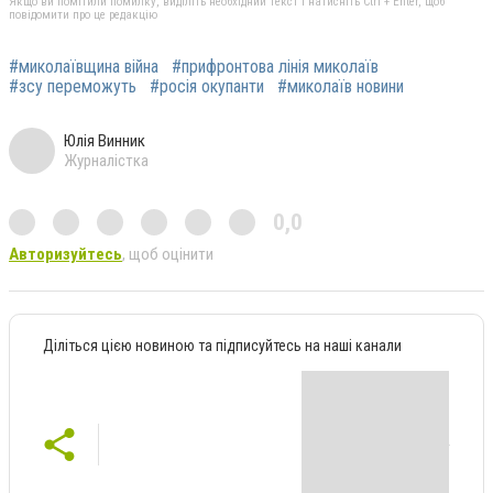
Якщо ви помітили помилку, виділіть необхідний текст і натисніть Ctrl + Enter, щоб
повідомити про це редакцію
#миколаївщина війна
#прифронтова лінія миколаїв
#зсу переможуть
#росія окупанти
#миколаїв новини
Юлія Винник
Журналістка
0,0
Авторизуйтесь
, щоб оцінити
Діліться цією новиною та підписуйтесь на наші канали