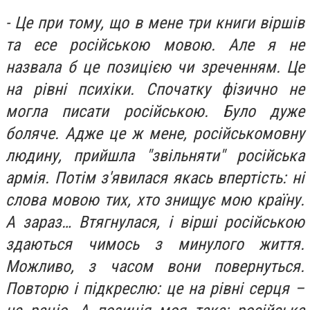
- Це при тому, що в мене три книги віршів
та есе російською мовою. Але я не
назвала б це позицією чи зреченням. Це
на рівні психіки. Спочатку фізично не
могла писати російською. Було дуже
боляче. Адже це ж мене, російськомовну
людину, прийшла "звільняти" російська
армія. Потім з'явилася якась впертість: ні
слова мовою тих, хто знищує мою країну.
А зараз… Втягнулася, і вірші російською
здаються чимось з минулого життя.
Можливо, з часом вони повернуться.
Повторю і підкреслю: це на рівні серця –