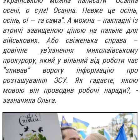
Українською можна написати "Осанна
осені, о сум! Осанна. Невже це осінь,
осінь, о! — та сама". А можна – накладні із
втричі завищеною ціною на пальне для
військових. Або свіженька справа –
довічне ув'язнення миколаївському
прокурору, який у вільний від роботи час
"зливав" ворогу інформацію про
розташування ЗСУ. Як гадаєте, якою
мовою він проводив робочі наради?, -
зазначила Ольга.