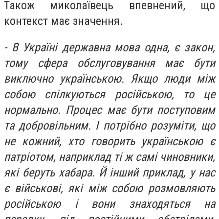
Також миколаївець впевнений, що
контекст має значення.
- В Україні державна мова одна, є закон,
тому сфера обслуговування має бути
виключно українською. Якщо люди між
собою спілкуються російською, то це
нормально. Процес має бути поступовим
та добровільним. І потрібно розуміти, що
не кожний, хто говорить українською є
патріотом, наприклад ті ж самі чиновники,
які беруть хабара. Й інший приклад, у нас
є військові, які між собою розмовляють
російською і вони знаходяться на