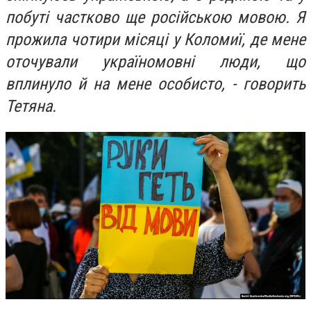
побуті частково ще російською мовою. Я
прожила чотири місяці у Коломиї, де мене
оточували україномовні люди, що
вплинуло й на мене особисто, - говорить
Тетяна.