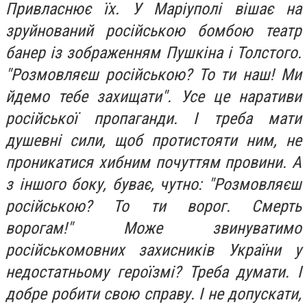
Привласнює їх. У Маріуполі вішає на
зруйнований російською бомбою театр
банер із зображенням Пушкіна і Толстого.
"Розмовляєш російською? То ти наш! Ми
йдемо тебе захищати". Усе це наративи
російської пропаганди. І треба мати
душевні сили, щоб протистояти ним, не
проникатися хибним почуттям провини. А
з іншого боку, буває, чутно: "Розмовляєш
російською? То ти ворог. Смерть
ворогам!" Може звинуватимо
російськомовних захисників України у
недостатньому героїзмі? Треба думати. І
добре робити свою справу. І не допускати,