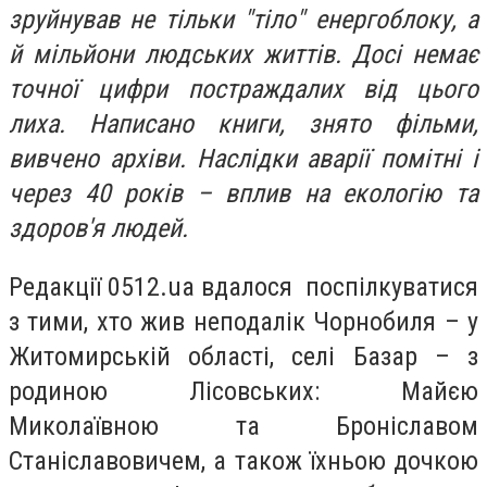
зруйнував не тільки "тіло" енергоблоку, а
й мільйони людських життів. Досі немає
точної цифри постраждалих від цього
лиха. Написано книги, знято фільми,
вивчено архіви. Наслідки аварії помітні і
через 40 років – вплив на екологію та
здоров'я людей.
Редакції 0512.ua вдалося поспілкуватися
з тими, хто жив неподалік Чорнобиля – у
Житомирській області, селі Базар – з
родиною Лісовських: Майєю
Миколаївною та Броніславом
Станіславовичем, а також їхньою дочкою