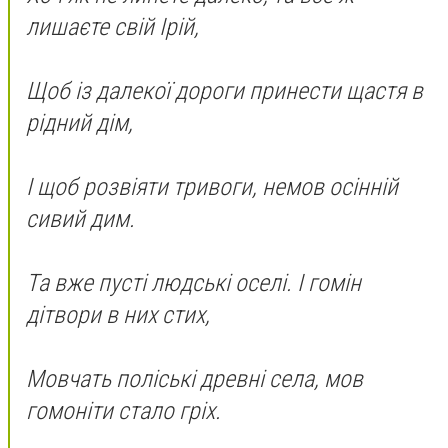
лишаєте свій Ірій,
Щоб із далекої дороги принести щастя в
рідний дім,
І щоб розвіяти тривоги, немов осінній
сивий дим.
Та вже пусті людські оселі. І гомін
дітвори в них стих,
Мовчать поліські древні села, мов
гомоніти стало гріх.