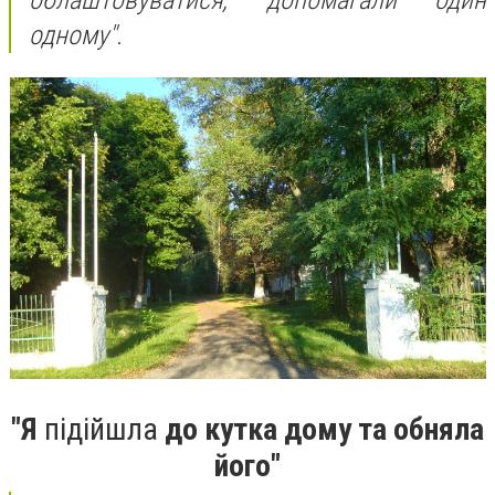
облаштовуватися, допомагали один
одному".
"Я
підійшла
до кутка дому та обняла
його"