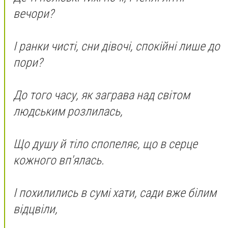
вечори?
І ранки чисті, сни дівочі, спокійні лише до
пори?
До того часу, як заграва над світом
людським розлилась,
Що душу й тіло спопеляє, що в серце
кожного вп'ялась.
І похилились в сумі хати, сади вже білим
відцвіли,