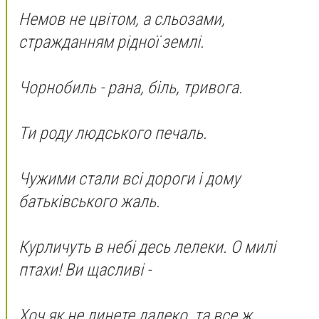
Немов не цвітом, а сльозами,
стражданням рідної землі.
Чорнобиль - рана, біль, тривога.
Ти роду людського печаль.
Чужими стали всі дороги і дому
батьківського жаль.
Курличуть в небі десь лелеки. О милі
птахи! Ви щасливі -
Хоч як не линете далеко, та все ж