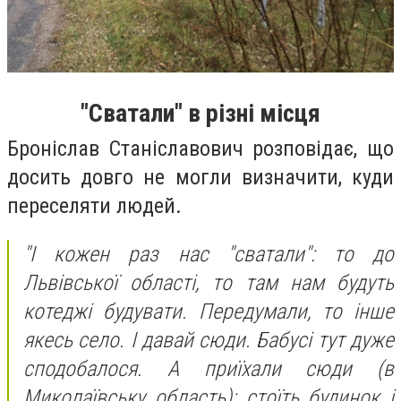
"Сватали" в різні місця
Броніслав Станіславович розповідає, що
досить довго не могли визначити, куди
переселяти людей.
"
І кожен раз нас "сватали": то до
Львівської області, то там нам будуть
котеджі будувати. Передумали, то інше
якесь село. І давай сюди. Бабусі тут дуже
сподобалося. А приїхали сюди (в
Миколаївську область): стоїть будинок і