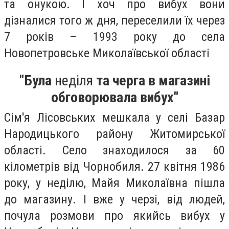
та онукою. І хоч про вибух вони
дізналися того ж дня, переселили їх через
7 років – 1993 року до села
Новопетровське Миколаївської області
"Була
неділя
та черга в магазині
обговорювала вибух"
Сім'я Лісовських мешкала у селі Базар
Народицького району Житомирської
області. Село знаходилося за 60
кілометрів від Чорнобиля. 27 квітня 1986
року, у неділю, Майя Миколаївна пішла
до магазину. І вже у черзі, від людей,
почула розмови про якийсь вибух у