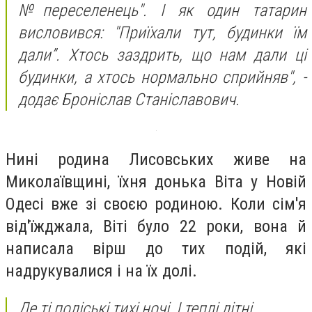
№переселенець". І як один татарин
висловився: "Приїхали тут, будинки їм
дали”. Хтось заздрить, що нам дали ці
будинки, а хтось нормально сприйняв", -
додає Броніслав Станіславович.
Нині родина Лисовських живе на
Миколаївщині, їхня донька Віта у Новій
Одесі вже зі своєю родиною. Коли сім'я
від'їжджала, Віті було 22 роки, вона й
написала вірш до тих подій, які
надрукувалися і на їх долі.
Де ті поліські тихі ночі, І теплі літні