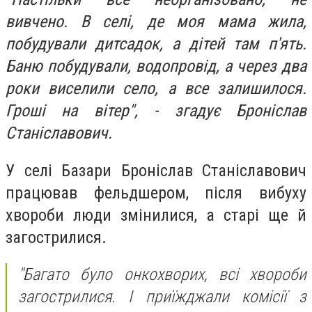
вивчено. В селі, де моя мама жила,
побудували дитсадок, а дітей там п'ять.
Баню побудували, водопровід, а через два
роки виселили село, а все залишилося.
Гроші на вітер", - згадує Броніслав
Станіславович.
У селі Базари Броніслав Станіславович
працював фельдшером, після вибуху
хвороби люди змінилися, а старі ще й
загострилися.
"Багато було онкохворих, всі хвороби
загострилися. І приїжджали комісії з