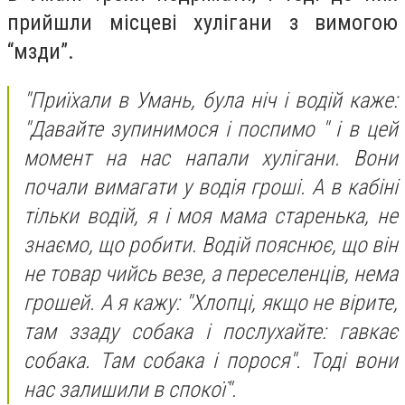
прийшли місцеві хулігани з вимогою
“мзди”.
"Приїхали в Умань, була ніч і водій каже:
"Давайте зупинимося і поспимо " і в цей
момент на нас напали хулігани. Вони
почали вимагати у водія гроші. А в кабіні
тільки водій, я і моя мама старенька, не
знаємо, що робити. Водій пояснює, що він
не товар чийсь везе, а переселенців, нема
грошей. А я кажу: "Хлопці, якщо не вірите,
там ззаду собака і послухайте: гавкає
собака. Там собака і порося". Тоді вони
нас залишили в спокої".