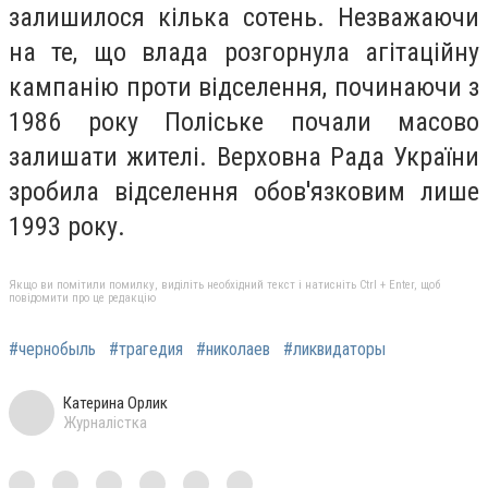
залишилося кілька сотень. Незважаючи
на те, що влада розгорнула агітаційну
кампанію проти відселення, починаючи з
1986 року Поліське почали масово
залишати жителі. Верховна Рада України
зробила відселення обов'язковим лише
1993 року.
Якщо ви помітили помилку, виділіть необхідний текст і натисніть Ctrl + Enter, щоб
повідомити про це редакцію
#чернобыль
#трагедия
#николаев
#ликвидаторы
Катерина Орлик
Журналістка