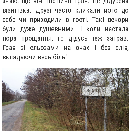
знаю, що він постійно грав. Це дідусева
візитівка. Друзі часто кликали його до
себе чи приходили в гості. Такі вечори
були дуже душевними. І коли настала
пора прощання, то дідусь теж заграв.
Грав зі сльозами на очах і без слів,
вкладаючи весь біль"