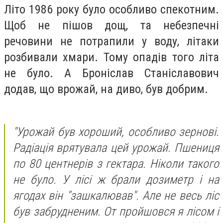
Літо 1986 року було особливо спекотним.
Щоб не пішов дощ, та небезпечні
речовини не потрапили у воду, літаки
розбивали хмари. Тому опадів того літа
не було. А Броніслав Станіславович
додав, що врожай, на диво, був добрим.
"
Урожай був хороший, особливо зернові.
Радіація врятувала цей урожай. Пшениця
по 80 центнерів з гектара. Ніколи такого
не було. У лісі ж брали дозиметр і на
ягодах він "зашкалював". Але не весь ліс
був забрудненим. От пройшовся я лісом і