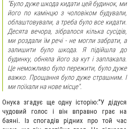
"Було дуже шкода кидати цей будинок, ми
його по камінцю з чоловіком будували,
облаштовували, а треба було все кидати.
Десята вечора, зібралося кілька сусідів,
ми роздали їм речі - не могли забрати, а
залишити було шкода. Я підійшла до
будинку, обняла його за кут і заплакала.
Це неможливо було пережити, було дуже
важко. Прощання було дуже страшним. І
ми поїхали на нове місце".
Онука згадує ще одну історію:"У дідуся
чудовий голос і він вправно грає на
баяні. Із спогадів рідних про той час