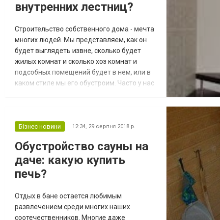
внутренних лестниц?
Строительство собственного дома - мечта
многих людей. Мы представляем, как он
будет выглядеть извне, сколько будет
жилых комнат и сколько хоз комнат и
подсобных помещений будет в нем, или в
каком стиле мы его обустроим. Часто у нас
есть идеальные цвета стен, отделка полов
или отличная отделка из дерева. Однако
мы забываем о лестнице, которая отходит
на задний план, но времена, когда
Бізнес новини
12:34,
29 серпня 2018 р.
лестницы использовались только как
Обустройство сауны на
функциональный предмет для поднятия
даче: какую купить
на...
печь?
Отдых в бане остается любимым
развлечением среди многих наших
соотечественников. Многие даже