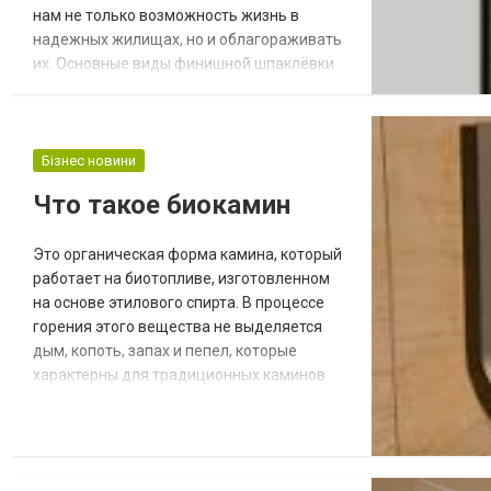
нам не только возможность жизнь в
надежных жилищах, но и облагораживать
их. Основные виды финишной шпаклёвки
Финишная шпаклёвка является той самой
основой, которая задаст тон помещению.
Её качества определяют то, как ложится
краска, как держатся обои, проявляются ли
Бізнес новини
неровности и т.д. Правильно подобрав
Что такое биокамин
финишную шпаклёвку вы получите
результат,...
Это органическая форма камина, который
работает на биотопливе, изготовленном
на основе этилового спирта. В процессе
горения этого вещества не выделяется
дым, копоть, запах и пепел, которые
характерны для традиционных каминов
или печей, работающих на дровах или
угле. Отсутствие раздражающего верхние
дыхательные пути дыма или
специфического запаха жженого дерева