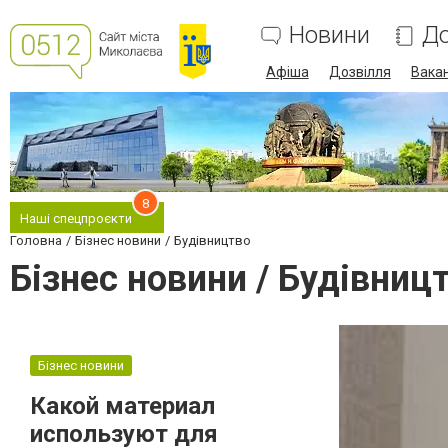
Новини
До
Афіша
Дозвілля
Вакан
8
Наші спецпроєкти
Головна
Бізнес новини
Будівництво
Бізнес новини / Будівниц
Бізнес новини
Какой материал
используют для