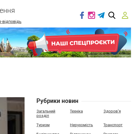
ення
-відповідь
Рубрики новин
Загальний
Техніка
Здоров'я
розділ
Туризм
Нерухомість
Транспорт