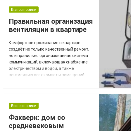
изначально материал после подобных
Бізнес новини
испытаний способен превратиться в тыкву,
как в известной сказке. Платить за это, а
Правильная организация
затем получать и...
вентиляции в квартире
Комфортное проживание в квартире
создаёт не только качественный ремонт,
но и правильно организованная система
коммуникаций, включающая снабжение
электричеством и водой, а также
вентиляцию всех комнат и помещений.
При стремлении к повышению
герметичности окон и дверей, а также
уровня теплоизоляции требуется
обращать особое внимание именно на
Бізнес новини
воздухообмен в городской квартире.
Наша компания установит
Фахверк: дом со
вентиляционную систему, максимально
средневековым
подходящую для ваш...