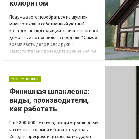
колоритом
Подумываете перебраться из шумной
многоэтажки в собственный уютный
коттедж, но подходящий вариант частного
дома так и не появился в продаже? Самое
время взять дело в свои руки –
самостоятельно возведите здание мечты.
Каким оно должно быть? Современное
строительство позволяет реализовать
проект любого типа. Например, можно
прибегнуть к технологии фахверк.
Бізнес новини
Слышали о ней далеко не все украинцы, но
Финишная шпаклевка:
сейчас она приобретает большую
виды, производители,
популярность. Переходите на сай...
как работать
Еще 300-500 лет назад люди строили дома
из глины с соломой и были этому рады.
Сегодня прогресс и цивилизация дарят