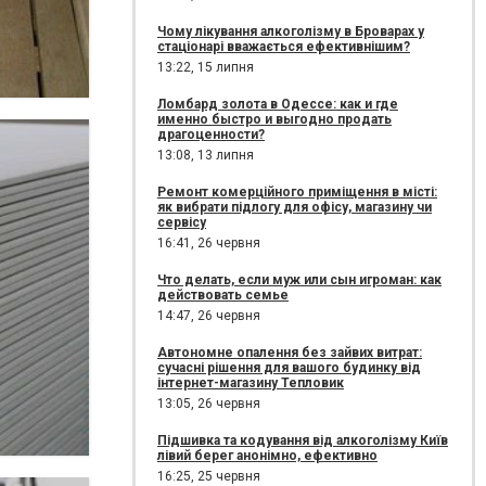
Чому лікування алкоголізму в Броварах у
стаціонарі вважається ефективнішим?
13:22,
15 липня
Ломбард золота в Одессе: как и где
именно быстро и выгодно продать
драгоценности?
13:08,
13 липня
Ремонт комерційного приміщення в місті:
як вибрати підлогу для офісу, магазину чи
сервісу
16:41,
26 червня
Что делать, если муж или сын игроман: как
действовать семье
14:47,
26 червня
Автономне опалення без зайвих витрат:
сучасні рішення для вашого будинку від
інтернет-магазину Тепловик
13:05,
26 червня
Підшивка та кодування від алкоголізму Київ
лівий берег анонімно, ефективно
16:25,
25 червня