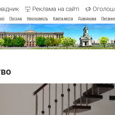
відник
Реклама на сайті
Оголош
сії
Погода
Нерухомість
Карта міста
Довідкова
Питання
тво