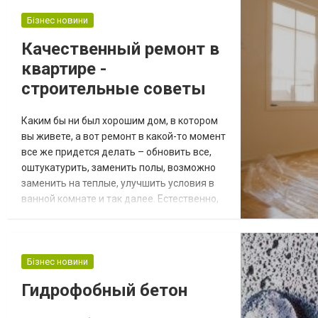
делают возможным установку эко печей
на биотопливе в помещениях, где нет
Бізнес новини
дымохода. Распространенн...
Качественный ремонт в
квартире -
строительные советы
Каким бы ни был хорошим дом, в котором
вы живете, а вот ремонт в какой-то момент
все же придется делать – обновить все,
оштукатурить, заменить полы, возможно
заменить на теплые, улучшить условия в
ванной комнате и так далее. Естественно,
это целое дело, особенно если
собираетесь заниматься
перепланировкой, ведь тут также нужно
будет прокладывать заново некоторые
Бізнес новини
коммуникации и проводку. Вызываем
Гидрофобный бетон
спецов и не трогаем сами На первый
взгляд может показаться, ч...