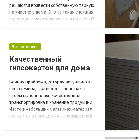
решаются возвести собственную парную
на участке у дома. Это не такая сложная
задача, как может показаться на первый
взгляд. Материалы и оборудование для
создания сауны вполне доступны. Главное
– правильно подобрать техническое
оснащение, чтобы эксплуатация была
Бізнес новини
комфортной и безопасной. Выбираем печь
Качественный
Это основное оборудование, которое
гипсокартон для дома
требуется для работы бани. Купи...
Вечная проблема, которая актуально во
все времена, - качество. Очень важно,
чтобы выполнялась качественная
транспортировка и хранение продукции.
Часто в небольших магазинах материал
находится в помещениях с повышенной
влажностью. Царапины, кривизна и
вмятины – это лишь неполный перечень
вероятных дефектов. Даже качественный