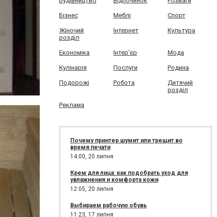
Будівництво
Відпочинок
Розваги
Бізнес
Меблі
Спорт
Жіночий
Інтернет
Культура
розділ
Економіка
Інтер'єр
Мода
Кулінарія
Послуги
Родина
Подорожі
Робота
Дитячий
розділ
Реклама
Почему принтер шумит или трещит во
время печати
14:00,
20 липня
Крем для лица: как подобрать уход для
увлажнения и комфорта кожи
12:05,
20 липня
Выбираем рабочую обувь
11:23,
17 липня