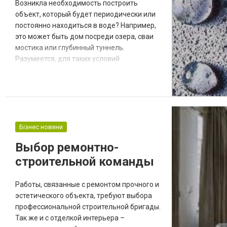
Возникла необходимость построить
объект, который будет периодически или
постоянно находиться в воде? Например,
это может быть дом посреди озера, сваи
мостика или глубинный туннель.
Разумеется, для таких условий
необходимо использовать особые
строительные материалы. Отличный
вариант – гидрофобный бетон. Заказать
его в нужном количестве можно на
странице http://nurtaugroup.kz/gidrofobnyi-
beton. Компания Nurtau Group предлагает
Бізнес новини
своим клиентам сертифицированну...
Выбор ремонтно-
строительной команды
Работы, связанные с ремонтом прочного и
эстетического объекта, требуют выбора
профессиональной строительной бригады.
Так же и с отделкой интерьера –