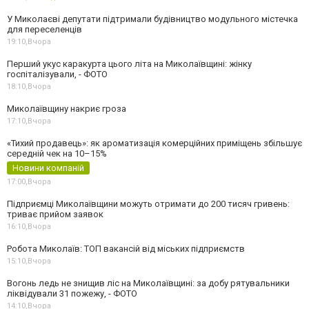
У Миколаєві депутати підтримали будівництво модульного містечка
для переселенців
19:10,
Вчора
Перший укус каракурта цього літа на Миколаївщині: жінку
госпіталізували, - ФОТО
18:10,
Вчора
Миколаївщину накриє гроза
17:10,
Вчора
«Тихий продавець»: як ароматизація комерційних приміщень збільшує
середній чек на 10–15%
Новини компаній
17:00,
Вчора
Підприємці Миколаївщини можуть отримати до 200 тисяч гривень:
триває прийом заявок
16:10,
Вчора
Робота Миколаїв: ТОП вакансій від міських підприємств
15:10,
Вчора
Вогонь ледь не знищив ліс на Миколаївщині: за добу рятувальники
ліквідували 31 пожежу, - ФОТО
14:10,
Вчора