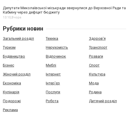
Депутати Миколаївської міськради звернулися до Верховної Ради та
Кабміну через дефіцит бюджету
13:10,
Вчора
Рубрики новин
Загальний розділ
Техніка
Здоров'я
Туризм
Нерухомість
Транспорт
Будівництво
Відпочинок
Розваги
Бізнес
Меблі
Спорт
Жіночий розділ
Інтернет
Культура
Економіка
Інтер'єр
Мода
Кулінарія
Послуги
Родина
Подорожі
Робота
Дитячий розділ
Реклама