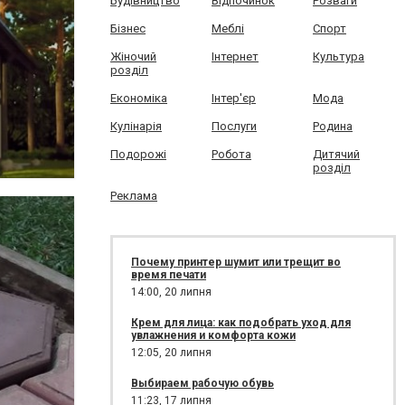
Будівництво
Відпочинок
Розваги
Бізнес
Меблі
Спорт
Жіночий
Інтернет
Культура
розділ
Економіка
Інтер'єр
Мода
Кулінарія
Послуги
Родина
Подорожі
Робота
Дитячий
розділ
Реклама
Почему принтер шумит или трещит во
время печати
14:00,
20 липня
Крем для лица: как подобрать уход для
увлажнения и комфорта кожи
12:05,
20 липня
Выбираем рабочую обувь
11:23,
17 липня