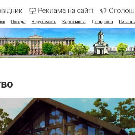
відник
Реклама на сайті
Оголош
сії
Погода
Нерухомість
Карта міста
Довідкова
Питання
тво