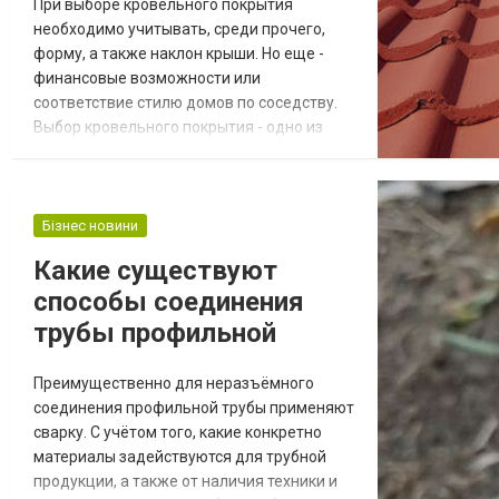
При выборе кровельного покрытия
необходимо учитывать, среди прочего,
форму, а также наклон крыши. Но еще -
финансовые возможности или
соответствие стилю домов по соседству.
Выбор кровельного покрытия - одно из
важнейших решений, которые мы должны
принять при строительстве дома. Давайте
разберемся, что нужно учитывать при его
выборе. А приобрести качественное
Бізнес новини
кровельное покрытие по выгодной цене
Какие существуют
вы можете прямо сейчас, пройдя по
способы соединения
ссылке HTTPS://citybud.in.ua...
трубы профильной
Преимущественно для неразъёмного
соединения профильной трубы применяют
сварку. С учётом того, какие конкретно
материалы задействуются для трубной
продукции, а также от наличия техники и