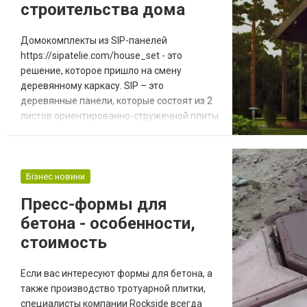
строительства дома
Домокомплекты из SIP-панелей
https://sipatelie.com/house_set - это
решение, которое пришло на смену
деревянному каркасу. SIP – это
деревянные панели, которые состоят из 2
листов ориентированно-стружечной плиты
(OSB) с листом изоляции, зажатым между
ними, образуя одну жесткую и отлично
изолированную панель. Как и конструкция
деревянного каркаса, SIP образует
Бізнес новини
внутреннюю створку основных внешних
Пресс-формы для
стен здания. Зачем использовать SIP
бетона - особенности,
вместо деревянного каркаса?...
стоимость
Если вас интересуют формы для бетона, а
также производство тротуарной плитки,
специалисты компании Rockside всегда