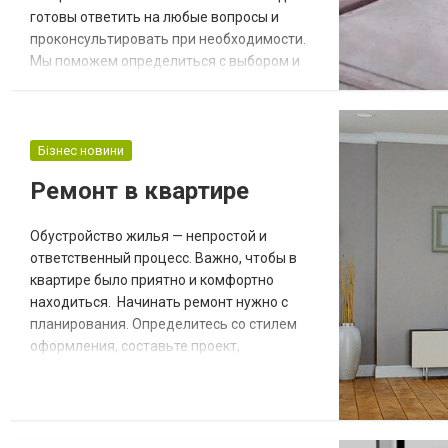
готовы ответить на любые вопросы и
проконсультировать при необходимости.
Мы поможем определиться с выбором и
подберем наилучшие варианты с учетом
ваших потребностей, запросов и
пожеланий. Сфера применения форм для
пресс-бетона сегодня максимально
Бізнес новини
обширна. Они востребованы при
Ремонт в квартире
производстве водостоков, тротуарной
плитки, еврозаборов, отливов и п...
Обустройство жилья — непростой и
ответственный процесс. Важно, чтобы в
квартире было приятно и комфортно
находиться. Начинать ремонт нужно с
планирования. Определитесь со стилем
оформления, составьте проект,
рассчитайте смету, закупите материалы.
Можете обратиться за помощью к
профессионалам — они возьмут все
заботы на себя. Хорошие отзывы получает