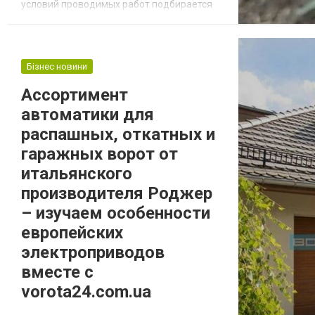
условий проводимых работ подбирается
вариант сварки. Сварные швы очень
прочны, долговечны и надёжны. Однако
порой специфические случаи требуют
формирования разъёмного соединения
Бізнес новини
труб профильной категории без сварки, но
Ассортимент
с демонтажем и сохранением целостности
автоматики для
деталей. В таких...
распашных, откатных и
гаражных ворот от
итальянского
производителя Роджер
– изучаем особенности
европейских
электроприводов
вместе с
vorota24.com.ua