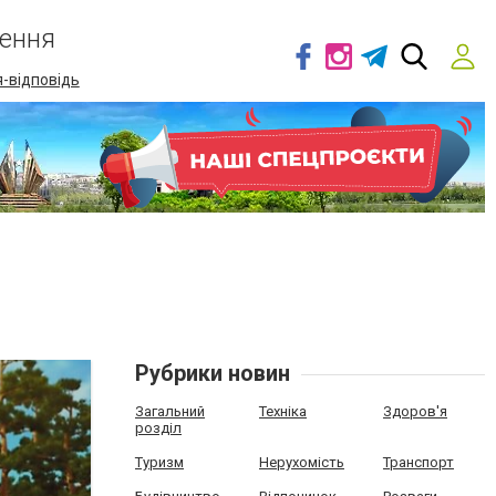
ення
-відповідь
Рубрики новин
Загальний
Техніка
Здоров'я
розділ
Туризм
Нерухомість
Транспорт