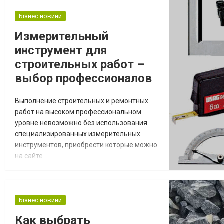
"ТЕПЛОДОМ". Компания осуществляет
ремонт квартир под ключ с учетом
Бізнес новини
пожеланий заказчика. Основные этапы
Измерительный
про...
инструмент для
строительных работ –
выбор профессионалов
Выполнение строительных и ремонтных
работ на высоком профессиональном
уровне невозможно без использования
специализированных измерительных
инструментов, приобрести которые можно
на сайте
https://abrazyv.com.ua/izmeritelnyj-
instrument. С их помощью можно не только
соблюсти нормативные требования, но и
доказать их соблюдение. Термодетекторы
Бізнес новини
Прибор незаменим в процессе
Как выбрать
обследования объекта косметического и