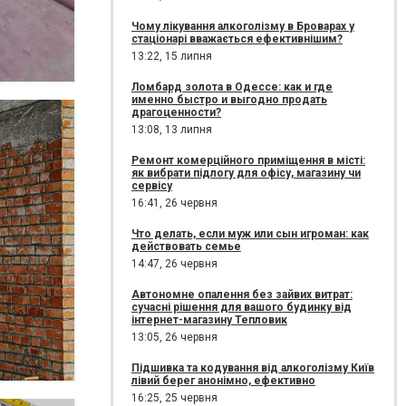
Чому лікування алкоголізму в Броварах у
стаціонарі вважається ефективнішим?
13:22,
15 липня
Ломбард золота в Одессе: как и где
именно быстро и выгодно продать
драгоценности?
13:08,
13 липня
Ремонт комерційного приміщення в місті:
як вибрати підлогу для офісу, магазину чи
сервісу
16:41,
26 червня
Что делать, если муж или сын игроман: как
действовать семье
14:47,
26 червня
Автономне опалення без зайвих витрат:
сучасні рішення для вашого будинку від
інтернет-магазину Тепловик
13:05,
26 червня
Підшивка та кодування від алкоголізму Київ
лівий берег анонімно, ефективно
16:25,
25 червня