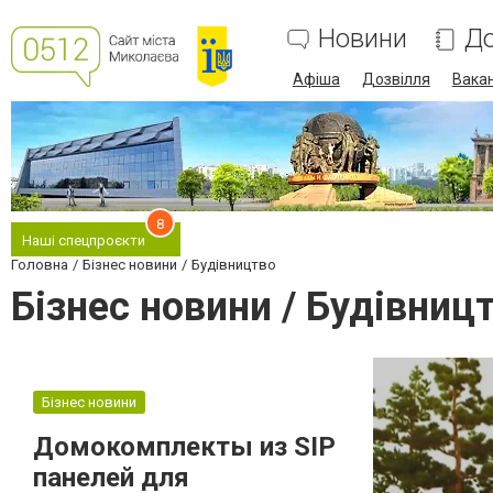
Новини
До
Афіша
Дозвілля
Вакан
8
Наші спецпроєкти
Головна
Бізнес новини
Будівництво
Бізнес новини / Будівниц
Бізнес новини
Домокомплекты из SIP
панелей для