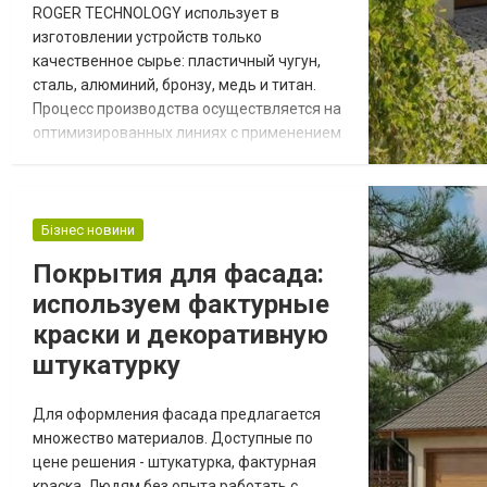
ROGER TECHNOLOGY использует в
изготовлении устройств только
качественное сырье: пластичный чугун,
сталь, алюминий, бронзу, медь и титан.
Процесс производства осуществляется на
оптимизированных линиях с применением
передовых технологий. Все этапы
автоматизированы, что является
гарантией надежности и точности всех
компонентов. Блок управления с
Бізнес новини
встроенным цифровым контроллером
Покрытия для фасада:
является новым поколением электронных
используем фактурные
схем, предназначающихся для
безопасного функ...
краски и декоративную
штукатурку
Для оформления фасада предлагается
множество материалов. Доступные по
цене решения - штукатурка, фактурная
краска. Людям без опыта работать с