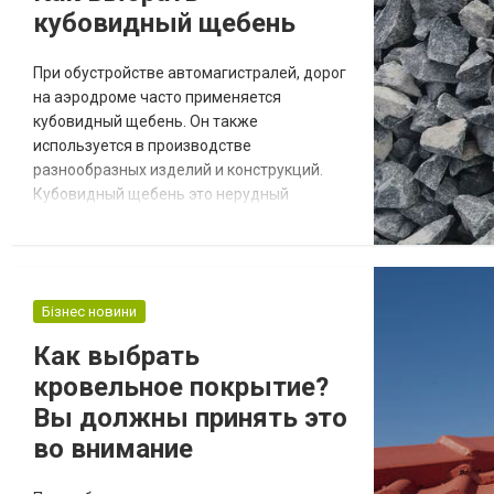
кубовидный щебень
капитального ремонта для выявления
наиболее проблемны...
При обустройстве автомагистралей, дорог
на аэродроме часто применяется
кубовидный щебень. Он также
используется в производстве
разнообразных изделий и конструкций.
Кубовидный щебень это нерудный
материал, он имеет разные форму и
фракции. Производят ресурс на основе
гранита путем дробления. Изучаем
материалы с «ЗАПОВНЮВАЧІ»
Бізнес новини
Информационный портал расскажет
подробно о современной спецтехнике,
Как выбрать
новых строительных технологиях и самых
кровельное покрытие?
востребованных материалах...
Вы должны принять это
во внимание