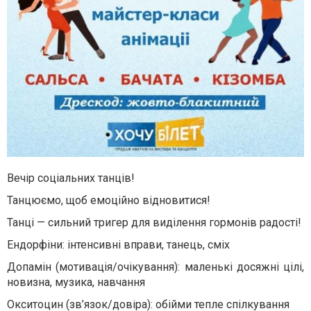
Вечір соціальних танців!
Танцюємо, щоб емоційно відновитися!
Танці — сильний тригер для виділення гормонів радості!
Ендорфіни: інтенсивні вправи, танець, сміх
Допамін (мотивація/очікування): маленькі досяжні цілі,
новизна, музика, навчання
Окситоцин (зв’язок/довіра): обійми тепле спілкування