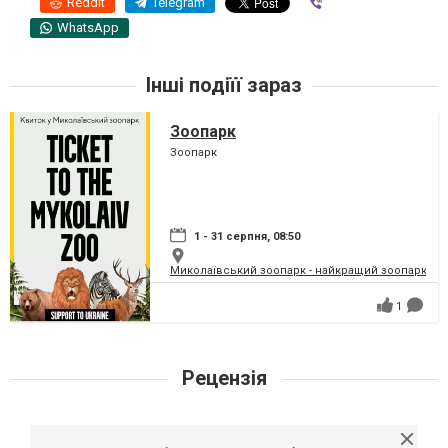
Reddit
Telegram
Viber
WhatsApp
Інші подіїї зараз
Зоопарк
Зоопарк
1 - 31 серпня, 08:50
Миколаївський зоопарк - найкращий зоопарк Укр
1
Рецензія