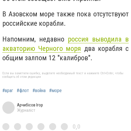
В Азовском море также пока отсутствуют
российские корабли.
Напомним, недавно
россия выводила в
акваторию Черного моря
два корабля с
общим залпом 12 "калибров".
Если вы заметили ошибку, выделите необходимый текст и нажмите Ctrl+Enter, чтобы
сообщить об этом редакции
#враг
#флот
#война
#море
Арчибісов Ігор
Журналіст
0,0