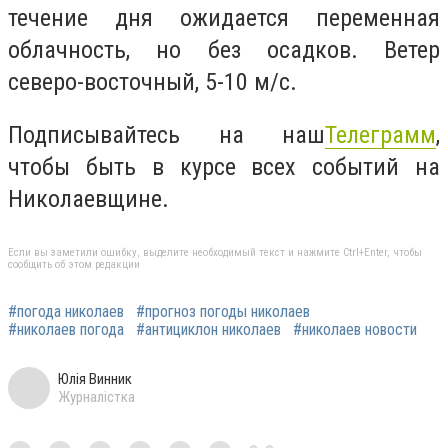
течение дня ожидается переменная
облачность, но без осадков. Ветер
северо-восточный, 5-10 м/с.
Подписывайтесь на наш
Телеграмм
,
чтобы быть в курсе всех событий на
Николаевщине.
Если вы заметили ошибку, выделите необходимый текст и нажмите Ctrl+Enter, чтобы
сообщить об этом редакции
#погода николаев
#прогноз погоды николаев
#николаев погода
#антициклон николаев
#николаев новости
Юлія Винник
Журналістка