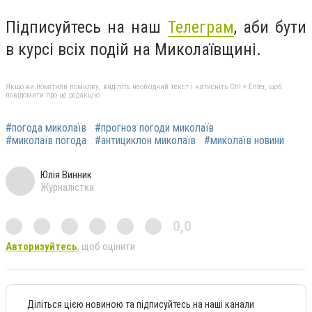
Підписуйтесь на наш
Телеграм
, аби бути
в курсі всіх подій на Миколаївщині.
Якщо ви помітили помилку, виділіть необхідний текст і натисніть Ctrl + Enter, щоб
повідомити про це редакцію
#погода миколаїв
#прогноз погоди миколаїв
#миколаїв погода
#антициклон миколаїв
#миколаїв новини
Юлія Винник
Журналістка
0,0
Авторизуйтесь
, щоб оцінити
Діліться цією новиною та підписуйтесь на наші канали