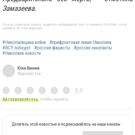
Замазеева.
Если вы заметили ошибку, выделите необходимый текст и нажмите Ctrl+Enter, чтобы
сообщить об этом редакции
#Николаевщина война
#прифронтовая линия Николаев
#ВСУ победят
#россия фашисты
#россия оккупанты
#Николаев новости
Юлія Винник
Журналістка
0,0
Авторизируйтесь
, чтобы оценить
Делитесь этой новостью и подписывайтесь на наши каналы