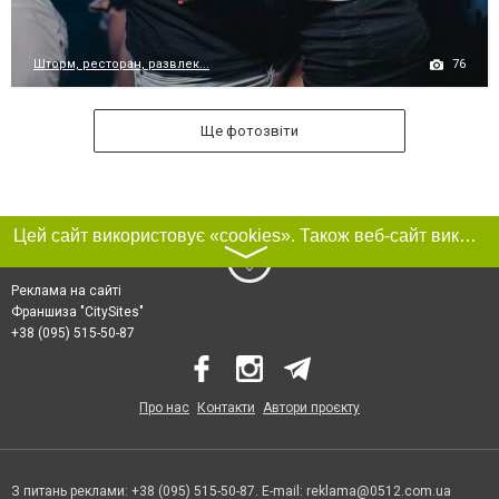
76
Шторм, ресторан, развлек...
Ще фотозвіти
Цей сайт використовує «cookies». Також веб-сайт використовує інтернет-сервіс для збору технічних даних стосовно відвідувачів з метою отримання маркетингової та статистичної інформації. Умови обробки даних відвідувачів сайту див.
〉
Реклама на сайті
Франшиза "CitySites"
+38 (095) 515-50-87
Про нас
Контакти
Автори проєкту
З питань реклами: +38 (095) 515-50-87. E-mail:
reklama@0512.com.ua