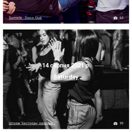
63
Sumerki - Disco Club
14 серпня 2021 р.
Saturday
93
Шторм, ресторан, развлек...