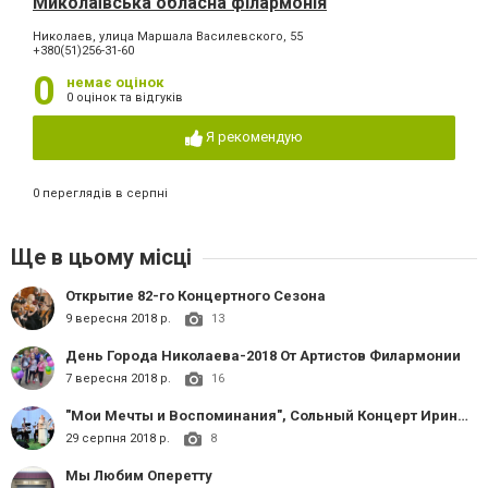
Миколаївська обласна філармонія
Николаев, улица Маршала Василевского, 55
+380(51)256-31-60
0
немає оцінок
0 оцінок та відгуків
Я рекомендую
0 переглядів в серпні
Ще в цьому місці
Открытие 82-го Концертного Сезона
9 вересня 2018 р.
13
День Города Николаева-2018 От Артистов Филармонии
7 вересня 2018 р.
16
"Мои Мечты и Воспоминания", Сольный Концерт Ирины Лозовой
29 серпня 2018 р.
8
Мы Любим Оперетту