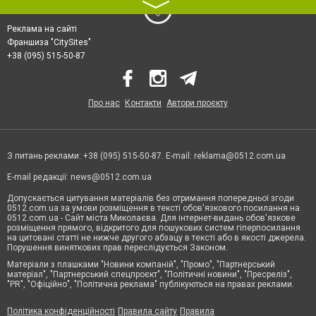
〉
Реклама на сайті
Франшиза "CitySites"
+38 (095) 515-50-87
Про нас
Контакти
Автори проєкту
З питань реклами: +38 (095) 515-50-87. E-mail:
reklama@0512.com.ua
E-mail редакції:
news@0512.com.ua
Допускається цитування матеріалів без отримання попередньої згоди
0512.com.ua за умови розміщення в тексті обов'язкового посилання на
0512.com.ua - Сайт міста Миколаєва. Для інтернет-видань обов'язкове
розміщення прямого, відкритого для пошукових систем гіперпосилання
на цитовані статті не нижче другого абзацу в тексті або в якості джерела.
Порушення виняткових прав переслідується Законом.
Матеріали з плашками "Новини компаній", "Промо", "Партнерський
матеріал", "Партнерський спецпроєкт", "Політичні новини", "Пресреліз",
"PR", "Офіційно", "Політична реклама" публікуються на правах реклами.
Політика конфіденційності
Правила сайту
Правила