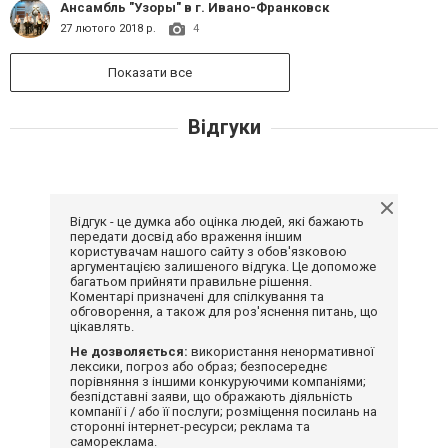
Ансамбль "Узоры" в г. Ивано-Франковск
27 лютого 2018 р.
4
Показати все
Відгуки
Відгук - це думка або оцінка людей, які бажають
передати досвід або враження іншим
користувачам нашого сайту з обов'язковою
аргументацією залишеного відгука. Це допоможе
багатьом прийняти правильне рішення.
Коментарі призначені для спілкування та
обговорення, а також для роз'яснення питань, що
цікавлять.
Не дозволяється:
використання ненормативної
лексики, погроз або образ; безпосереднє
порівняння з іншими конкуруючими компаніями;
безпідставні заяви, що ображають діяльність
компанії і / або її послуги; розміщення посилань на
сторонні інтернет-ресурси; реклама та
самореклама.