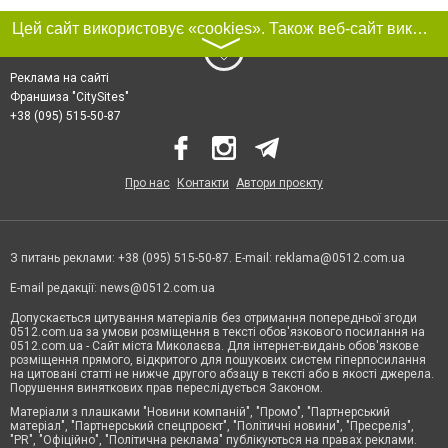
Цей сайт використовує «cookies». Також веб-сайт використовує інтернет-сервіс для збору технічних даних стосовно відвідувачів з метою отримання маркетингової та статистичної інформації. Умови обробки даних відвідувачів сайту див.
〉
Реклама на сайті
Франшиза "CitySites"
+38 (095) 515-50-87
Про нас
Контакти
Автори проєкту
З питань реклами: +38 (095) 515-50-87. E-mail:
reklama@0512.com.ua
E-mail редакції:
news@0512.com.ua
Допускається цитування матеріалів без отримання попередньої згоди
0512.com.ua за умови розміщення в тексті обов'язкового посилання на
0512.com.ua - Сайт міста Миколаєва. Для інтернет-видань обов'язкове
розміщення прямого, відкритого для пошукових систем гіперпосилання
на цитовані статті не нижче другого абзацу в тексті або в якості джерела.
Порушення виняткових прав переслідується Законом.
Матеріали з плашками "Новини компаній", "Промо", "Партнерський
матеріал", "Партнерський спецпроєкт", "Політичні новини", "Пресреліз",
"PR", "Офіційно", "Політична реклама" публікуються на правах реклами.