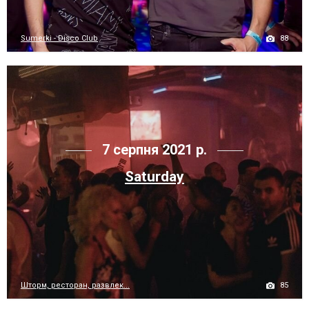
88
Sumerki - Disco Club
7 серпня 2021 р.
Saturday
85
Шторм, ресторан, развлек...