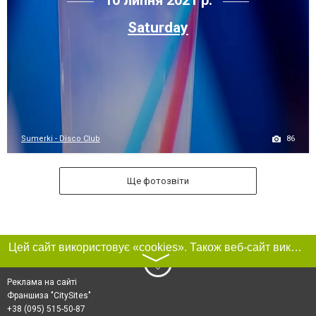
10 липня 2021 р.
Saturday
86
Sumerki - Disco Club
Ще фотозвіти
Цей сайт використовує «cookies». Також веб-сайт використовує інтернет-сервіс для збору технічних даних стосовно відвідувачів з метою отримання маркетингової та статистичної інформації. Умови обробки даних відвідувачів сайту див.
〉
Реклама на сайті
Франшиза "CitySites"
+38 (095) 515-50-87