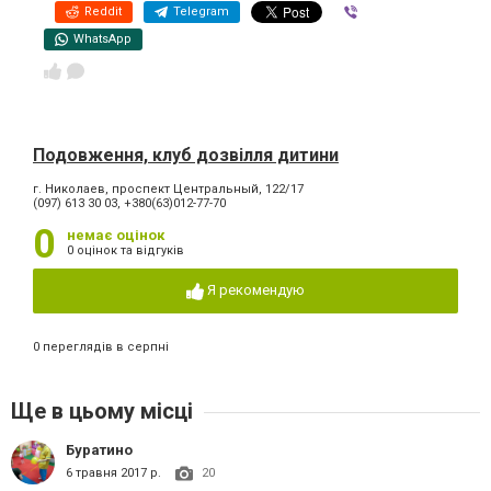
Reddit
Telegram
Viber
WhatsApp
Подовження, клуб дозвілля дитини
г. Николаев, проспект Центральный, 122/17
(097) 613 30 03, +380(63)012-77-70
0
немає оцінок
0 оцінок та відгуків
Я рекомендую
0 переглядів в серпні
Ще в цьому місці
Буратино
6 травня 2017 р.
20