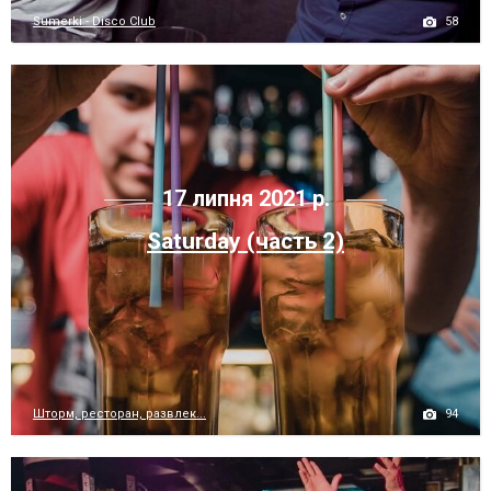
58
Sumerki - Disco Club
17 липня 2021 р.
Saturday (часть 2)
94
Шторм, ресторан, развлек...