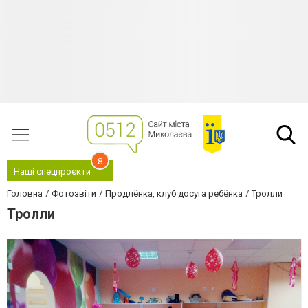
8
Наші спецпроєкти
Головна
Фотозвіти
Продлёнка, клуб досуга ребёнка
Тролли
Тролли