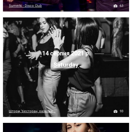
63
Sumerki - Disco Club
14 серпня 2021 р.
Saturday
93
Шторм, ресторан, развлек...