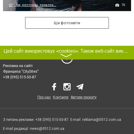
76
Шторм, ресторан, развлек...
Ще фотозвіти
Цей сайт використовує «cookies». Також веб-сайт використовує інтернет-сервіс для збору технічних даних стосовно відвідувачів з метою отримання маркетингової та статистичної інформації. Умови обробки даних відвідувачів сайту див.
〉
Реклама на сайті
Франшиза "CitySites"
+38 (095) 515-50-87
Про нас
Контакти
Автори проєкту
З питань реклами: +38 (095) 515-50-87. E-mail:
reklama@0512.com.ua
E-mail редакції:
news@0512.com.ua