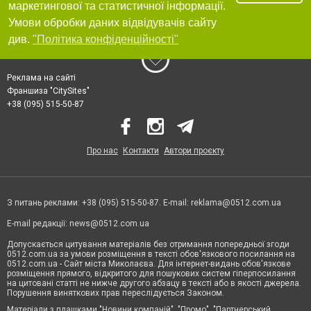
маркетингової та статистичної інформації.
Умови обробки даних відвідувачів сайту
див.
"Політика конфіденційності"
Реклама на сайті
Франшиза "CitySites"
+38 (095) 515-50-87
Про нас
Контакти
Автори проєкту
З питань реклами: +38 (095) 515-50-87. E-mail:
reklama@0512.com.ua
E-mail редакції:
news@0512.com.ua
Допускається цитування матеріалів без отримання попередньої згоди
0512.com.ua за умови розміщення в тексті обов'язкового посилання на
0512.com.ua - Сайт міста Миколаєва. Для інтернет-видань обов'язкове
розміщення прямого, відкритого для пошукових систем гіперпосилання
на цитовані статті не нижче другого абзацу в тексті або в якості джерела.
Порушення виняткових прав переслідується Законом.
Матеріали з плашками "Новини компаній", "Промо", "Партнерський