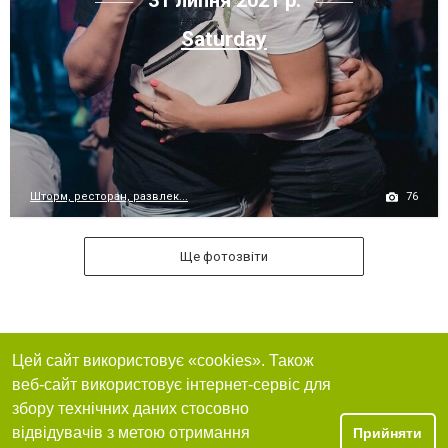
31 липня 2021 р.
Saturday
76
Шторм, ресторан, развлек...
Ще фотозвіти
Цей сайт використовує «cookies». Також
веб-сайт використовує інтернет-сервіс для
збору технічних даних стосовно
відвідувачів з метою отримання
Прийняти