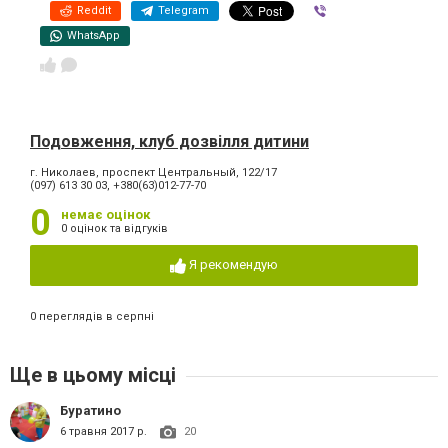
Reddit
Telegram
Viber
WhatsApp
Подовження, клуб дозвілля дитини
г. Николаев, проспект Центральный, 122/17
(097) 613 30 03, +380(63)012-77-70
0
немає оцінок
0 оцінок та відгуків
Я рекомендую
0 переглядів в серпні
Ще в цьому місці
Буратино
6 травня 2017 р.
20