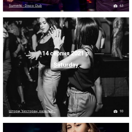
63
Sumerki - Disco Club
14 серпня 2021 р.
Saturday
93
Шторм, ресторан, развлек...