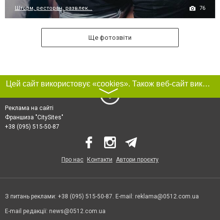
76
Шторм, ресторан, развлек...
Ще фотозвіти
Цей сайт використовує «cookies». Також веб-сайт використовує інтернет-сервіс для збору технічних даних стосовно відвідувачів з метою отримання маркетингової та статистичної інформації. Умови обробки даних відвідувачів сайту див.
〉
Реклама на сайті
Франшиза "CitySites"
+38 (095) 515-50-87
Про нас
Контакти
Автори проєкту
З питань реклами: +38 (095) 515-50-87. E-mail:
reklama@0512.com.ua
E-mail редакції:
news@0512.com.ua