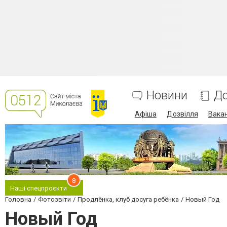
Новини
До
Афіша
Дозвілля
Вакан
8
Наші спецпроєкти
Головна
Фотозвіти
Продлёнка, клуб досуга ребёнка
Новый Год
Новый Год