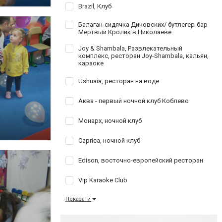
Brazil, Клуб
Балаган-сидячка Диковских/ бутлегер-бар
Мертвый Кролик в Николаеве
Joy & Shambala, Развлекательный
комплекс, ресторан Joy-Shambala, кальян,
караоке
Ushuaia, ресторан на воде
Аква - первый ночной клуб Коблево
Монарх, ночной клуб
Caprica, ночной клуб
Edison, восточно-европейский ресторан
Vip Karaoke Club
Показати