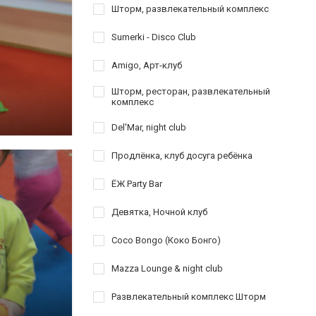
Шторм, развлекательный комплекс
Sumerki - Disco Club
Amigo, Арт-клуб
Шторм, ресторан, развлекательный
комплекс
Del'Mar, night club
Продлёнка, клуб досуга ребёнка
ЁЖ Party Bar
Девятка, Ночной клуб
Coco Bongo (Коко Бонго)
Mazza Lounge & night club
Развлекательный комплекс Шторм