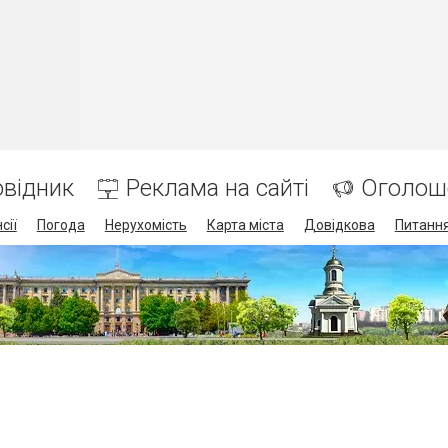
відник
Реклама на сайті
Оголош
сії
Погода
Нерухомість
Карта міста
Довідкова
Питання