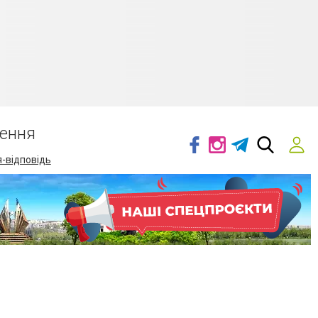
ення
-відповідь