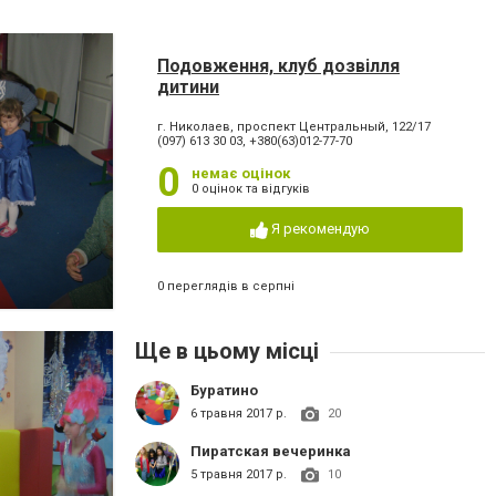
Подовження, клуб дозвілля
дитини
г. Николаев, проспект Центральный, 122/17
(097) 613 30 03, +380(63)012-77-70
0
немає оцінок
0 оцінок та відгуків
Я рекомендую
0 переглядів в серпні
Ще в цьому місці
Буратино
6 травня 2017 р.
20
Пиратская вечеринка
5 травня 2017 р.
10