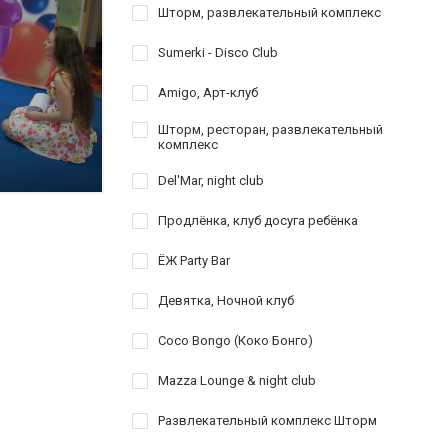
Шторм, развлекательный комплекс
Sumerki - Disco Club
Amigo, Арт-клуб
Шторм, ресторан, развлекательный
комплекс
Del'Mar, night club
Продлёнка, клуб досуга ребёнка
ЁЖ Party Bar
Девятка, Ночной клуб
Coco Bongo (Коко Бонго)
Mazza Lounge & night club
Развлекательный комплекс Шторм