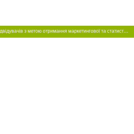
Цей сайт використовує «cookies». Також веб-сайт використовує інтернет-сервіс для збору технічних даних стосовно відвідувачів з метою отримання маркетингової та статистичної інформації. Умови обробки даних відвідувачів сайту див.
розміщення в
обов'язкове
нижче другого
цпроєкт",