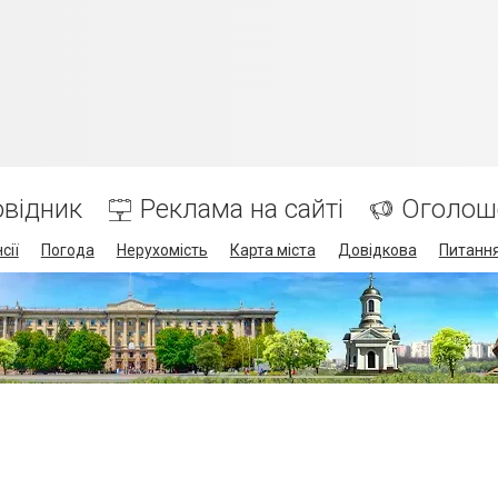
відник
Реклама на сайті
Оголош
сії
Погода
Нерухомість
Карта міста
Довідкова
Питання