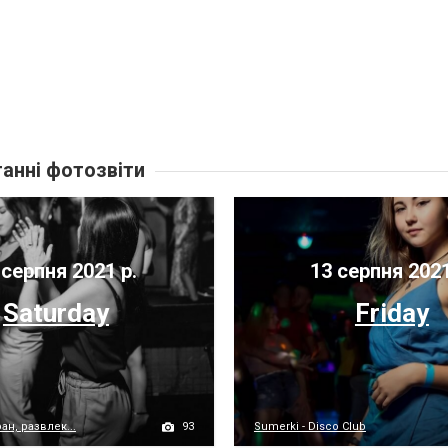
анні фотозвіти
серпня 2021 р.
13 серпня 2021
Saturday
Friday
93
н, развлек...
Sumerki - Disco Club