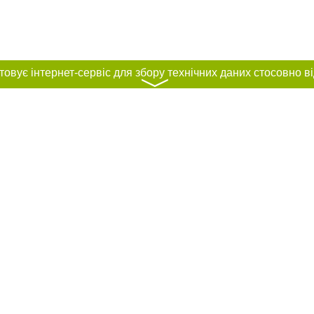
〉
нас :
и
Автори проєкту
ування матеріалів без отримання попередньої згоди 0512.com.ua за умови 
вого посилання на 0512.com.ua - Сайт міста Миколаєва. Для інтернет-видань 
го, відкритого для пошукових систем гіперпосилання на цитовані статті не 
або в якості джерела. Порушення виняткових прав переслідується Законом.
ками "Новини компаній", "Промо", "Партнерський матеріал", "Партнерський спе