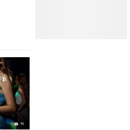
 р.
90