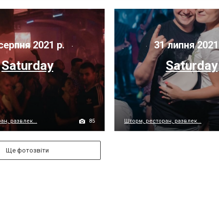
серпня 2021 р.
31 липня 2021
Saturday
Saturday
85
н, развлек...
Шторм, ресторан, развлек...
Ще фотозвіти