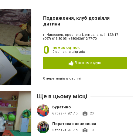
Подовження, клуб дозвілля
дитини
г. Николаев, проспект Центральный, 122/17
(097) 613 30 03, +380(63)012-77-70
0
немає оцінок
0 оцінок та відгуків
Я рекомендую
0 переглядів в серпні
Ще в цьому місці
Буратино
6 травня 2017 р.
20
Пиратская вечеринка
5 травня 2017 р.
10