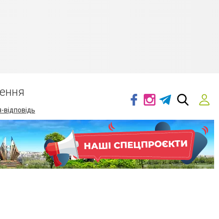
ення
-відповідь