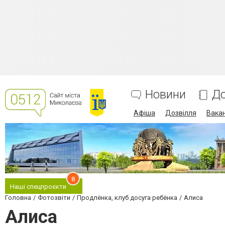
Новини
До
Афіша
Дозвілля
Вакан
8
Наші спецпроєкти
Головна
Фотозвіти
Продлёнка, клуб досуга ребёнка
Алиса
Алиса