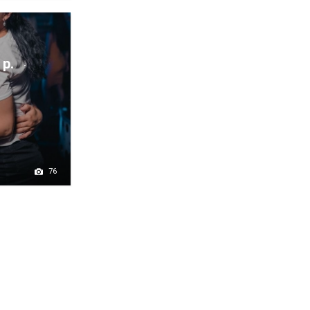
 р.
76