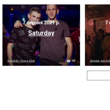
7 серпня 2021 р.
7 
Saturday
88
Sumerki - Disco Club
Шторм, рестора