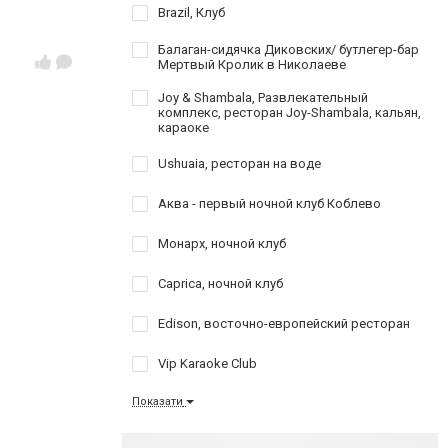
Brazil, Клуб
Балаган-сидячка Диковских/ бутлегер-бар
Мертвый Кролик в Николаеве
Joy & Shambala, Развлекательный
комплекс, ресторан Joy-Shambala, кальян,
караоке
Ushuaia, ресторан на воде
Аква - первый ночной клуб Коблево
Монарх, ночной клуб
Caprica, ночной клуб
Edison, восточно-европейский ресторан
Vip Karaoke Club
Показати