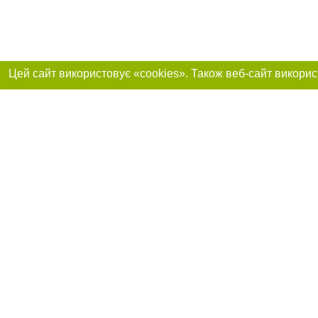
Приєднуйтесь до 
Реклама на сайті
Франшиза "CitySites"
+38 (095) 515-50-87
Про нас
Контакт
З питань реклами: +38 (095) 515-50-87. E-mail:
Допускається цит
reklama@0512.com.ua
тексті обов'язко
розміщення прямо
абзацу в тексті 
E-mail редакції:
news@0512.com.ua
Матеріали з плаш