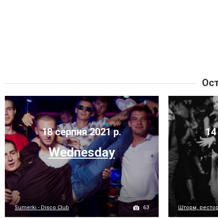
Ост
18 серпня 2021 р.
14 
Wednesday
63
Sumerki - Disco Club
Шторм, рестора